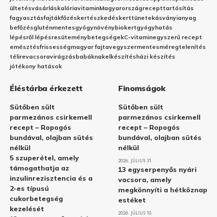
ültetés
vásárlás
kalória
vitamin
Magyarország
recept
tartósítás
fagyasztás
fajták
főzés
kertészkedés
kert
tünetek
ásványianyag
befőzés
gluténmentes
gyógynövény
biokert
gyógyhatás
lépésről lépésre
sütemény
betegségek
C-vitamin
egyszerű recept
emésztés
frissesség
magyar fajta
vegyszermentes
méregtelenítés
télire
vacsora
virágzás
babáknak
elkészítés
házi készítés
jótékony hatások
Éléstárba érkezett
Finomságok
Sütőben sült
Sütőben sült
parmezános csirkemell
parmezános csirkemell
recept – Ropogós
recept – Ropogós
bundával, olajban sütés
bundával, olajban sütés
nélkül
nélkül
5 szuperétel, amely
2026. JÚLIUS 31.
támogathatja az
13 egyserpenyős nyári
inzulinrezisztencia és a
vacsora, amely
2-es típusú
megkönnyíti a hétköznap
cukorbetegség
estéket
kezelését
2026. JÚLIUS 10.