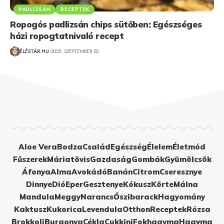
PADLIZSÁN
RECEPTEK
Ropogós padlizsán chips sütőben: Egészséges
házi ropogtatnivaló recept
ÉLÉSTÁR.HU
2025. SZEPTEMBER 20.
Aloe Vera
Bodza
Család
Egészség
Élelem
Életmód
Fűszerek
Máriatövis
Gazdaság
Gombák
Gyümölcsök
Áfonya
Alma
Avokádó
Banán
Citrom
Cseresznye
Dinnye
Dió
Eper
Gesztenye
Kókusz
Körte
Málna
Mandula
Meggy
Narancs
Őszibarack
Hagyomány
Kaktusz
Kukorica
Levendula
Otthon
Receptek
Rózsa
Brokkoli
Burgonya
Cékla
Cukkini
Fokhagyma
Hagyma