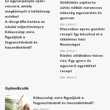
13 egyserpenyős nyári
Sütőtökös sajttorta
vacsora, amely
sütés nélkül: narancsos
megkönnyíti a hétköznap
édesség egyszerűen és
estéket
gyorsan
A diszgráfia hatása az
2026. JÚNIUS 1.
iskolai teljesítményre
Klasszikus epres gombóc
Kókuszolaj: mire
recept: Így készítsd el a
figyeljünk a
tökéletes házi
fogyasztásánál és
finomságot
használatánál?
2026. JÚNIUS 1.
Kiadós zöldbabos-húsos
rizs: Egy gyors és
egyszerű egytálétel
recept
2026. MÁJUS 31.
Gyümölcsök
Kókuszolaj: mire figyeljünk a
fogyasztásánál és használatánál?
2026. JÚNIUS 1.