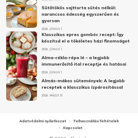
Sütőtökös sajttorta sütés nélkül:
narancsos édesség egyszerűen és
gyorsan
2026. JÚNIUS 1.
Klasszikus epres gombóc recept: Így
készítsd el a tökéletes házi finomságot
2026. JÚNIUS 1.
Alma-cékla-répa lé – a legjobb
immunerősítő ital receptje és hatásai
2026. JÚNIUS 1.
Almás-mákos sütemények: A legjobb
receptek a klasszikus ízpárosítással
2026. MÁJUS 31.
Adatvédelmi nyilatkozat
Felhasználási feltételek
Kapcsolat