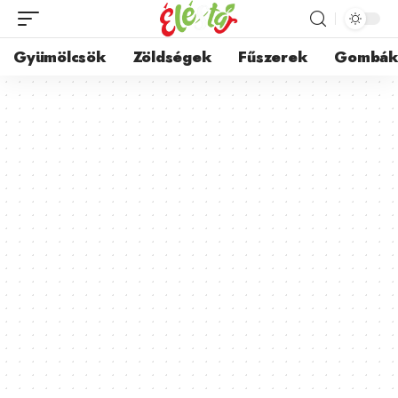
Gyümölcsök
Zöldségek
Fűszerek
Gombá