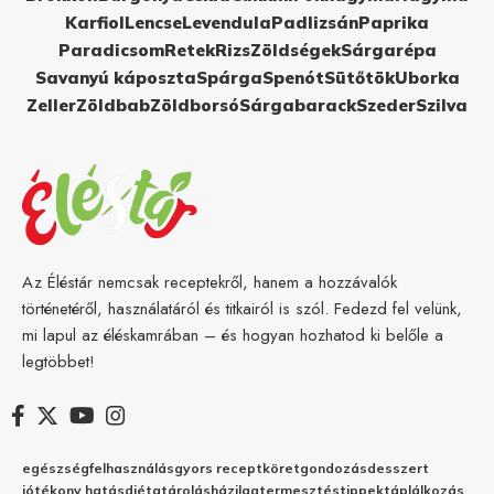
Karfiol
Lencse
Levendula
Padlizsán
Paprika
Paradicsom
Retek
Rizs
Zöldségek
Sárgarépa
Savanyú káposzta
Spárga
Spenót
Sütőtök
Uborka
Zeller
Zöldbab
Zöldborsó
Sárgabarack
Szeder
Szilva
Az Éléstár nemcsak receptekről, hanem a hozzávalók
történetéről, használatáról és titkairól is szól. Fedezd fel velünk,
mi lapul az éléskamrában – és hogyan hozhatod ki belőle a
legtöbbet!
egészség
felhasználás
gyors recept
köret
gondozás
desszert
jótékony hatás
diéta
tárolás
házilag
termesztés
tippek
táplálkozás