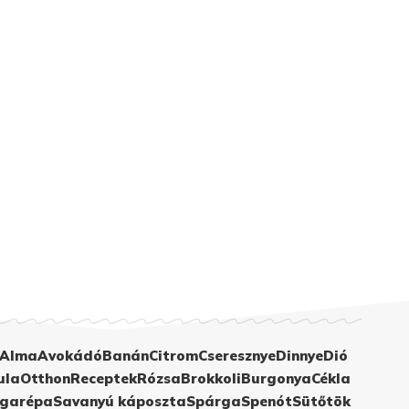
Alma
Avokádó
Banán
Citrom
Cseresznye
Dinnye
Dió
ula
Otthon
Receptek
Rózsa
Brokkoli
Burgonya
Cékla
garépa
Savanyú káposzta
Spárga
Spenót
Sütőtök