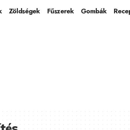
k
Zöldségek
Fűszerek
Gombák
Rece
ítés