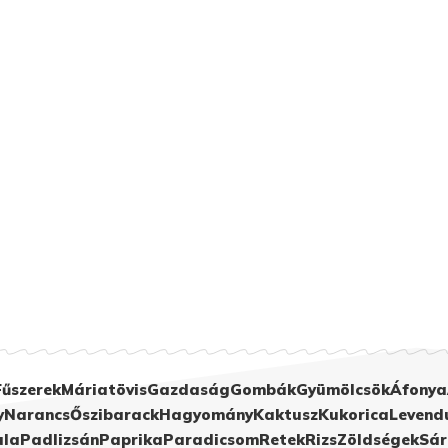
Fűszerek
Máriatövis
Gazdaság
Gombák
Gyümölcsök
Áfonya
y
Narancs
Őszibarack
Hagyomány
Kaktusz
Kukorica
Levend
ula
Padlizsán
Paprika
Paradicsom
Retek
Rizs
Zöldségek
Sár