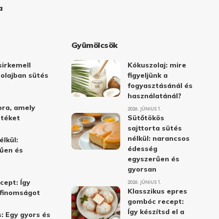
a
Gyümölcsök
irkemell
Kókuszolaj: mire
 olajban sütés
figyeljünk a
fogyasztásánál és
használatánál?
ora, amely
2026. JÚNIUS 1.
stéket
Sütőtökös
sajttorta sütés
nélkül: narancsos
élkül:
édesség
űen és
egyszerűen és
gyorsan
cept: Így
2026. JÚNIUS 1.
Klasszikus epres
i finomságot
gombóc recept:
Így készítsd el a
: Egy gyors és