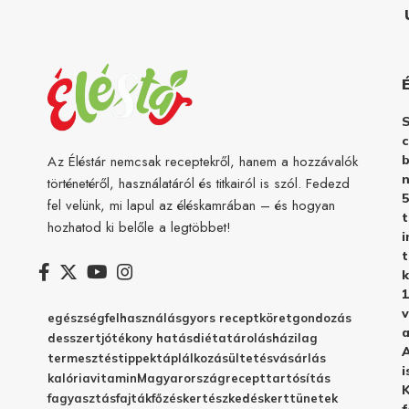
c
b
Az Éléstár nemcsak receptekről, hanem a hozzávalók
n
történetéről, használatáról és titkairól is szól. Fedezd
5
fel velünk, mi lapul az éléskamrában – és hogyan
hozhatod ki belőle a legtöbbet!
i
t
k
1
v
egészség
felhasználás
gyors recept
köret
gondozás
a
desszert
jótékony hatás
diéta
tárolás
házilag
A
termesztés
tippek
táplálkozás
ültetés
vásárlás
i
kalória
vitamin
Magyarország
recept
tartósítás
K
fagyasztás
fajták
főzés
kertészkedés
kert
tünetek
f