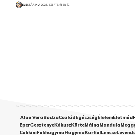
ÉLÉSTÁR.HU
2025. SZEPTEMBER 10.
Aloe Vera
Bodza
Család
Egészség
Élelem
Életmód
Eper
Gesztenye
Kókusz
Körte
Málna
Mandula
Megg
Cukkini
Fokhagyma
Hagyma
Karfiol
Lencse
Levend