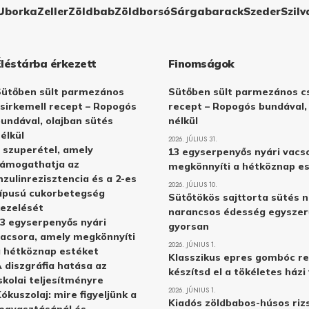
Uborka
Zeller
Zöldbab
Zöldborsó
Sárgabarack
Szeder
Szilv
Éléstárba érkezett
Finomságok
Sütőben sült parmezános
Sütőben sült parmezános cs
sirkemell recept – Ropogós
recept – Ropogós bundával,
undával, olajban sütés
nélkül
élkül
2026. JÚLIUS 31.
 szuperétel, amely
13 egyserpenyős nyári vacs
támogathatja az
megkönnyíti a hétköznap e
nzulinrezisztencia és a 2-es
2026. JÚLIUS 10.
ípusú cukorbetegség
Sütőtökös sajttorta sütés n
ezelését
narancsos édesség egyszer
3 egyserpenyős nyári
gyorsan
acsora, amely megkönnyíti
2026. JÚNIUS 1.
 hétköznap estéket
Klasszikus epres gombóc re
 diszgráfia hatása az
készítsd el a tökéletes ház
skolai teljesítményre
2026. JÚNIUS 1.
ókuszolaj: mire figyeljünk a
Kiadós zöldbabos-húsos rizs
ogyasztásánál és