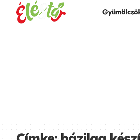
Gyümölcsö
Címke:
házilag kész