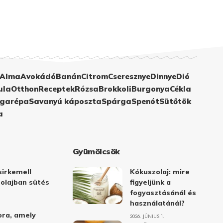
Alma
Avokádó
Banán
Citrom
Cseresznye
Dinnye
Dió
ula
Otthon
Receptek
Rózsa
Brokkoli
Burgonya
Cékla
garépa
Savanyú káposzta
Spárga
Spenót
Sütőtök
a
Gyümölcsök
irkemell
Kókuszolaj: mire
 olajban sütés
figyeljünk a
fogyasztásánál és
használatánál?
ora, amely
2026. JÚNIUS 1.