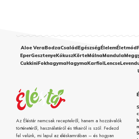
Aloe Vera
Bodza
Család
Egészség
Élelem
Életmód
Eper
Gesztenye
Kókusz
Körte
Málna
Mandula
Megg
Cukkini
Fokhagyma
Hagyma
Karfiol
Lencse
Levend
c
b
Az Éléstár nemcsak receptekről, hanem a hozzávalók
n
történetéről, használatáról és titkairól is szól. Fedezd
5
fel velünk, mi lapul az éléskamrában – és hogyan