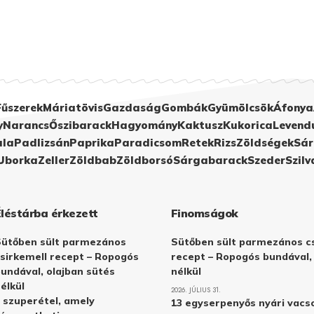
Fűszerek
Máriatövis
Gazdaság
Gombák
Gyümölcsök
Áfonya
y
Narancs
Őszibarack
Hagyomány
Kaktusz
Kukorica
Levend
ula
Padlizsán
Paprika
Paradicsom
Retek
Rizs
Zöldségek
Sár
Uborka
Zeller
Zöldbab
Zöldborsó
Sárgabarack
Szeder
Szilv
Éléstárba érkezett
Finomságok
Sütőben sült parmezános
Sütőben sült parmezános cs
sirkemell recept – Ropogós
recept – Ropogós bundával,
undával, olajban sütés
nélkül
élkül
2026. JÚLIUS 31.
 szuperétel, amely
13 egyserpenyős nyári vacs