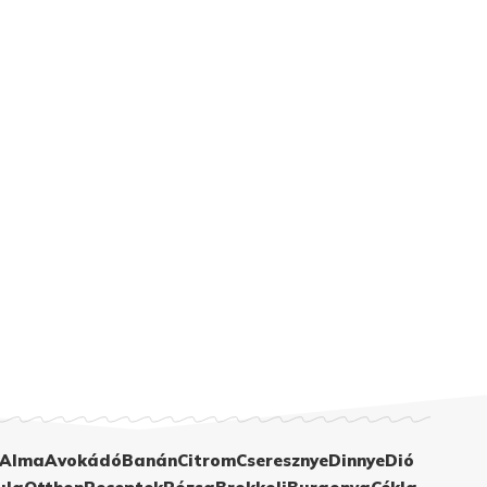
Alma
Avokádó
Banán
Citrom
Cseresznye
Dinnye
Dió