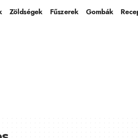
k
Zöldségek
Fűszerek
Gombák
Rece
os