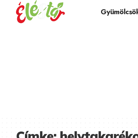
Gyümölcsö
Címke:
helytakarék