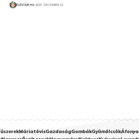
ÉLÉSTÁR.HU
2025. DECEMBER 23.
Fűszerek
Máriatövis
Gazdaság
Gombák
Gyümölcsök
Áfonya