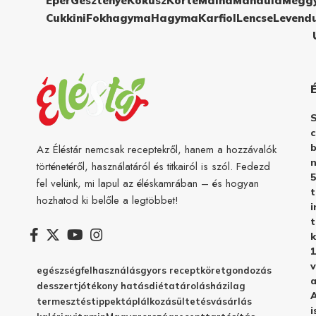
Eper
Gesztenye
Kókusz
Körte
Málna
Mandula
Megg
Cukkini
Fokhagyma
Hagyma
Karfiol
Lencse
Levend
c
b
Az Éléstár nemcsak receptekről, hanem a hozzávalók
n
történetéről, használatáról és titkairól is szól. Fedezd
5
fel velünk, mi lapul az éléskamrában – és hogyan
hozhatod ki belőle a legtöbbet!
i
t
k
1
v
egészség
felhasználás
gyors recept
köret
gondozás
a
desszert
jótékony hatás
diéta
tárolás
házilag
A
termesztés
tippek
táplálkozás
ültetés
vásárlás
i