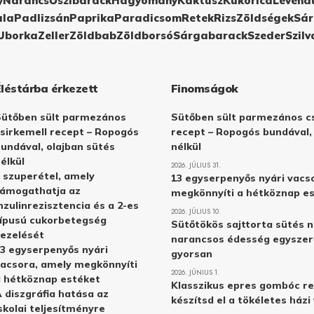
y
Narancs
Őszibarack
Hagyomány
Kaktusz
Kukorica
Levend
ula
Padlizsán
Paprika
Paradicsom
Retek
Rizs
Zöldségek
Sár
Uborka
Zeller
Zöldbab
Zöldborsó
Sárgabarack
Szeder
Szilv
Éléstárba érkezett
Finomságok
Sütőben sült parmezános
Sütőben sült parmezános cs
sirkemell recept – Ropogós
recept – Ropogós bundával,
undával, olajban sütés
nélkül
élkül
2026. JÚLIUS 31.
 szuperétel, amely
13 egyserpenyős nyári vacs
támogathatja az
megkönnyíti a hétköznap e
nzulinrezisztencia és a 2-es
2026. JÚLIUS 10.
ípusú cukorbetegség
Sütőtökös sajttorta sütés n
ezelését
narancsos édesség egyszer
3 egyserpenyős nyári
gyorsan
acsora, amely megkönnyíti
2026. JÚNIUS 1.
 hétköznap estéket
Klasszikus epres gombóc re
 diszgráfia hatása az
készítsd el a tökéletes ház
skolai teljesítményre