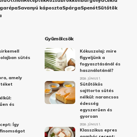
ula
Otthon
Receptek
Rózsa
Brokkoli
Burgonya
Cékla
garépa
Savanyú káposzta
Spárga
Spenót
Sütőtök
a
Gyümölcsök
irkemell
Kókuszolaj: mire
 olajban sütés
figyeljünk a
fogyasztásánál és
használatánál?
ora, amely
2026. JÚNIUS 1.
stéket
Sütőtökös
sajttorta sütés
nélkül: narancsos
élkül:
édesség
űen és
egyszerűen és
gyorsan
cept: Így
2026. JÚNIUS 1.
Klasszikus epres
i finomságot
gombóc recept: