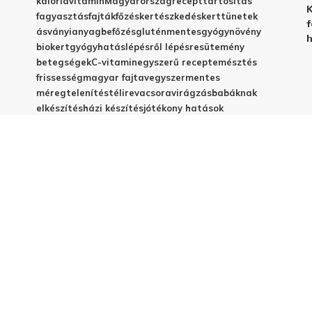
kalória
vitamin
Magyarország
recept
tartósítás
K
fagyasztás
fajták
főzés
kertészkedés
kert
tünetek
f
ásványianyag
befőzés
gluténmentes
gyógynövény
h
biokert
gyógyhatás
lépésről lépésre
sütemény
betegségek
C-vitamin
egyszerű recept
emésztés
frissesség
magyar fajta
vegyszermentes
méregtelenítés
télire
vacsora
virágzás
babáknak
elkészítés
házi készítés
jótékony hatások
© 2025 - Elestar.hu