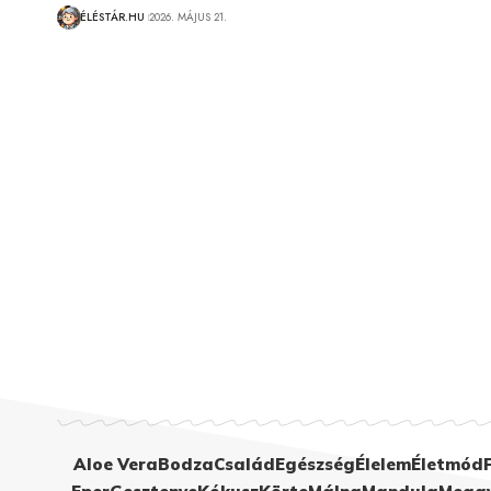
ÉLÉSTÁR.HU
2026. MÁJUS 21.
Aloe Vera
Bodza
Család
Egészség
Élelem
Életmód