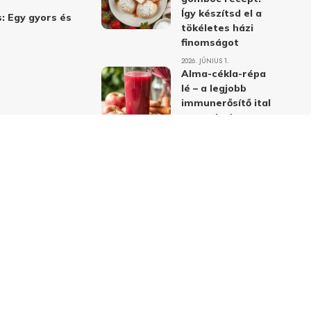
Így készítsd el a
: Egy gyors és
tökéletes házi
finomságot
2026. JÚNIUS 1.
Alma-cékla-répa
lé – a legjobb
immunerősítő ital
receptje és
hatásai
2026. JÚNIUS 1.
Almás-mákos
sütemények: A
legjobb receptek
a klasszikus
ízpárosítással
2026. MÁJUS 31.
delmi nyilatkozat
Felhasználási feltételek
Kapcsolat