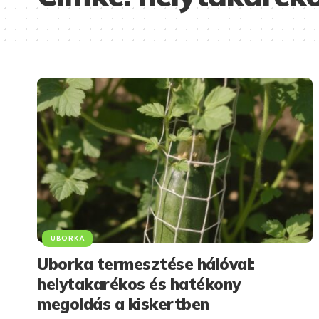
UBORKA
Uborka termesztése hálóval:
helytakarékos és hatékony
megoldás a kiskertben