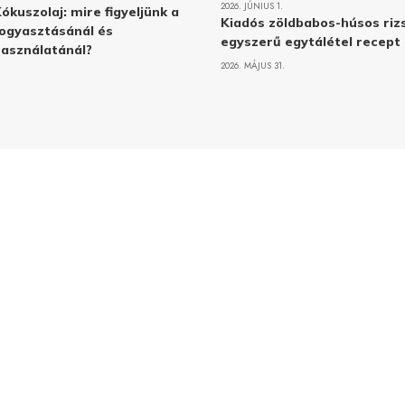
2026. JÚNIUS 1.
ókuszolaj: mire figyeljünk a
Kiadós zöldbabos-húsos rizs
ogyasztásánál és
egyszerű egytálétel recept
asználatánál?
2026. MÁJUS 31.
Adatvé