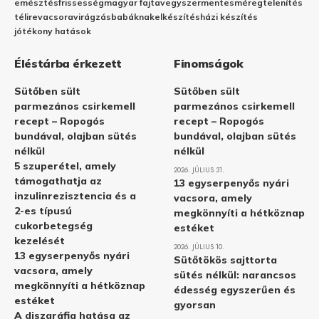
emésztés
frissesség
magyar fajta
vegyszermentes
méregtelenítés
télire
vacsora
virágzás
babáknak
elkészítés
házi készítés
jótékony hatások
Éléstárba érkezett
Finomságok
Sütőben sült
Sütőben sült
parmezános csirkemell
parmezános csirkemell
recept – Ropogós
recept – Ropogós
bundával, olajban sütés
bundával, olajban sütés
nélkül
nélkül
5 szuperétel, amely
2026. JÚLIUS 31.
támogathatja az
13 egyserpenyős nyári
inzulinrezisztencia és a
vacsora, amely
2-es típusú
megkönnyíti a hétköznap
cukorbetegség
estéket
kezelését
2026. JÚLIUS 10.
13 egyserpenyős nyári
Sütőtökös sajttorta
vacsora, amely
sütés nélkül: narancsos
megkönnyíti a hétköznap
édesség egyszerűen és
estéket
gyorsan
A diszgráfia hatása az