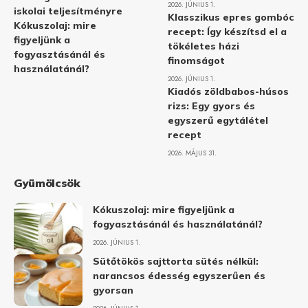
2026. JÚNIUS 1.
iskolai teljesítményre
Klasszikus epres gombóc
Kókuszolaj: mire
recept: Így készítsd el a
figyeljünk a
tökéletes házi
fogyasztásánál és
finomságot
használatánál?
2026. JÚNIUS 1.
Kiadós zöldbabos-húsos
rizs: Egy gyors és
egyszerű egytálétel
recept
2026. MÁJUS 31.
Gyümölcsök
Kókuszolaj: mire figyeljünk a
fogyasztásánál és használatánál?
2026. JÚNIUS 1.
Sütőtökös sajttorta sütés nélkül:
narancsos édesség egyszerűen és
gyorsan