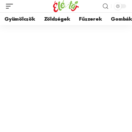
Gyümölcsök
Zöldségek
Fűszerek
Gombá