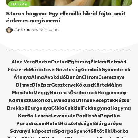
HAGYMA
Sturon hagyma: Egy ellenálló hibrid fajta, amit
érdemes megismerni
ÉLÉSTÁR.HU
2025. SZEPTEMBER 8.
Aloe Vera
Bodza
Család
Egészség
Élelem
Életmód
Fűszerek
Máriatövis
Gazdaság
Gombák
Gyümölcsök
Áfonya
Alma
Avokádó
Banán
Citrom
Cseresznye
Dinnye
Dió
Eper
Gesztenye
Kókusz
Körte
Málna
Mandula
Meggy
Narancs
Őszibarack
Hagyomány
Kaktusz
Kukorica
Levendula
Otthon
Receptek
Rózsa
Brokkoli
Burgonya
Cékla
Cukkini
Fokhagyma
Hagyma
Karfiol
Lencse
Levendula
Padlizsán
Paprika
Paradicsom
Retek
Rizs
Zöldségek
Sárgarépa
Savanyú káposzta
Spárga
Spenót
Sütőtök
Uborka