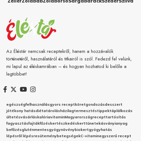
Zeller
Zöldbab
Zöldborsó
Sárgabarack
Szeder
Szilva
Az Éléstár nemcsak receptekről, hanem a hozzávalók
történetéről, használatáról és titkairól is szól. Fedezd fel velünk,
mi lapul az éléskamrában – és hogyan hozhatod ki belőle a
legtöbbet!
egészség
felhasználás
gyors recept
köret
gondozás
desszert
jótékony hatás
diéta
tárolás
házilag
termesztés
tippek
táplálkozás
ültetés
vásárlás
kalória
vitamin
Magyarország
recept
tartósítás
fagyasztás
fajták
főzés
kertészkedés
kert
tünetek
ásványianyag
befőzés
gluténmentes
gyógynövény
biokert
gyógyhatás
lépésről lépésre
sütemény
betegségek
C-vitamin
egyszerű recept