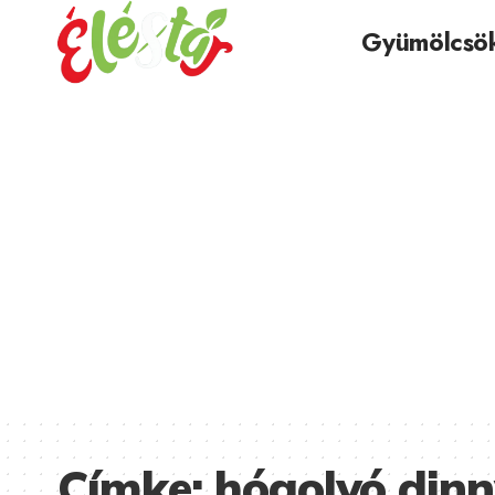
Gyümölcsö
Címke:
hógolyó dinn