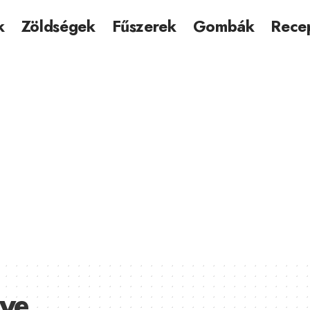
k
Zöldségek
Fűszerek
Gombák
Rece
ye