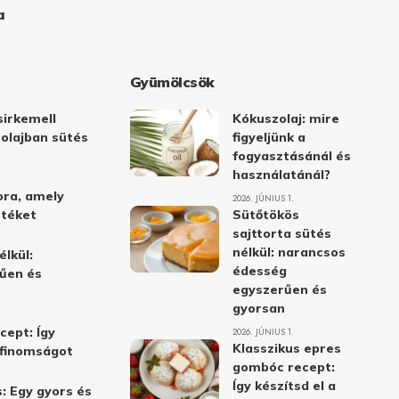
a
Gyümölcsök
irkemell
Kókuszolaj: mire
 olajban sütés
figyeljünk a
fogyasztásánál és
használatánál?
ora, amely
2026. JÚNIUS 1.
stéket
Sütőtökös
sajttorta sütés
nélkül: narancsos
élkül:
édesség
űen és
egyszerűen és
gyorsan
cept: Így
2026. JÚNIUS 1.
Klasszikus epres
i finomságot
gombóc recept:
Így készítsd el a
: Egy gyors és