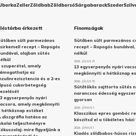
Uborka
Zeller
Zöldbab
Zöldborsó
Sárgabarack
Szeder
Szilv
Éléstárba érkezett
Finomságok
Sütőben sült parmezános
Sütőben sült parmezános cs
sirkemell recept – Ropogós
recept – Ropogós bundával,
undával, olajban sütés
nélkül
élkül
2026. JÚLIUS 31.
 szuperétel, amely
13 egyserpenyős nyári vacs
támogathatja az
megkönnyíti a hétköznap e
nzulinrezisztencia és a 2-es
2026. JÚLIUS 10.
ípusú cukorbetegség
Sütőtökös sajttorta sütés n
ezelését
narancsos édesség egyszer
3 egyserpenyős nyári
gyorsan
acsora, amely megkönnyíti
2026. JÚNIUS 1.
 hétköznap estéket
Klasszikus epres gombóc re
 diszgráfia hatása az
készítsd el a tökéletes ház
skolai teljesítményre
2026. JÚNIUS 1.
ókuszolaj: mire figyeljünk a
Kiadós zöldbabos-húsos rizs
ogyasztásánál és