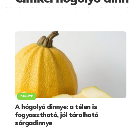
DINNYE
A hógolyó dinnye: a télen is
fogyasztható, jól tárolható
sárgadinnye