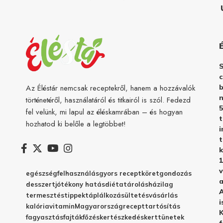
c
b
Az Éléstár nemcsak receptekről, hanem a hozzávalók
n
történetéről, használatáról és titkairól is szól. Fedezd
5
fel velünk, mi lapul az éléskamrában – és hogyan
hozhatod ki belőle a legtöbbet!
i
t
k
1
v
egészség
felhasználás
gyors recept
köret
gondozás
a
desszert
jótékony hatás
diéta
tárolás
házilag
A
termesztés
tippek
táplálkozás
ültetés
vásárlás
i
kalória
vitamin
Magyarország
recept
tartósítás
K
fagyasztás
fajták
főzés
kertészkedés
kert
tünetek
f