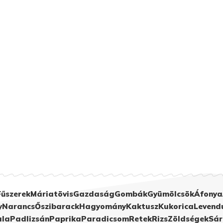
Fűszerek
Máriatövis
Gazdaság
Gombák
Gyümölcsök
Áfonya
y
Narancs
Őszibarack
Hagyomány
Kaktusz
Kukorica
Levend
ula
Padlizsán
Paprika
Paradicsom
Retek
Rizs
Zöldségek
Sár