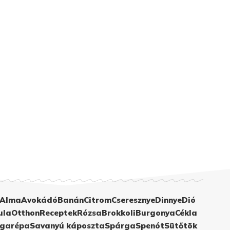
Alma
Avokádó
Banán
Citrom
Cseresznye
Dinnye
Dió
ula
Otthon
Receptek
Rózsa
Brokkoli
Burgonya
Cékla
garépa
Savanyú káposzta
Spárga
Spenót
Sütőtök