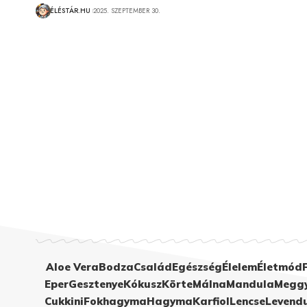
ÉLÉSTÁR.HU
2025. SZEPTEMBER 30.
Aloe Vera
Bodza
Család
Egészség
Élelem
Életmód
Eper
Gesztenye
Kókusz
Körte
Málna
Mandula
Megg
Cukkini
Fokhagyma
Hagyma
Karfiol
Lencse
Levend