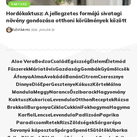
KAKTUSZ
Hordókaktusz: A jellegzetes formájú sivatagi
növény gondozása otthoni körülmények között
ÉLÉSTÁR.HU
2026. JANUÁR 20.
Aloe Vera
Bodza
Család
Egészség
Élelem
Életmód
Fűszerek
Máriatövis
Gazdaság
Gombák
Gyümölcsök
Áfonya
Alma
Avokádó
Banán
Citrom
Cseresznye
Dinnye
Dió
Eper
Gesztenye
Kókusz
Körte
Málna
Mandula
Meggy
Narancs
Őszibarack
Hagyomány
Kaktusz
Kukorica
Levendula
Otthon
Receptek
Rózsa
Brokkoli
Burgonya
Cékla
Cukkini
Fokhagyma
Hagyma
Karfiol
Lencse
Levendula
Padlizsán
Paprika
Paradicsom
Retek
Rizs
Zöldségek
Sárgarépa
Savanyú káposzta
Spárga
Spenót
Sütőtök
Uborka