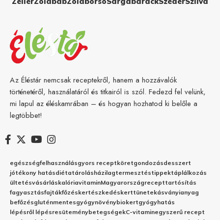
Zeller
Zöldbab
Zöldborsó
Sárgabarack
Szeder
Szilva
Az Éléstár nemcsak receptekről, hanem a hozzávalók
történetéről, használatáról és titkairól is szól. Fedezd fel velünk,
mi lapul az éléskamrában – és hogyan hozhatod ki belőle a
legtöbbet!
egészség
felhasználás
gyors recept
köret
gondozás
desszert
jótékony hatás
diéta
tárolás
házilag
termesztés
tippek
táplálkozás
ültetés
vásárlás
kalória
vitamin
Magyarország
recept
tartósítás
fagyasztás
fajták
főzés
kertészkedés
kert
tünetek
ásványianyag
befőzés
gluténmentes
gyógynövény
biokert
gyógyhatás
lépésről lépésre
sütemény
betegségek
C-vitamin
egyszerű recept