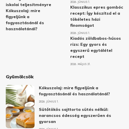
2026. JÚNIUS 1.
iskolai teljesítményre
Klasszikus epres gombóc
Kókuszolaj: mire
recept: Így készítsd el a
figyeljünk a
tökéletes házi
fogyasztásánál és
finomságot
használatánál?
2026. JÚNIUS 1.
Kiadós zöldbabos-húsos
rizs: Egy gyors és
egyszerű egytálétel
recept
2026. MÁJUS 31.
Gyümölcsök
Kókuszolaj: mire figyeljünk a
fogyasztásánál és használatánál?
2026. JÚNIUS 1.
Sütőtökös sajttorta sütés nélkül:
narancsos édesség egyszerűen és
gyorsan