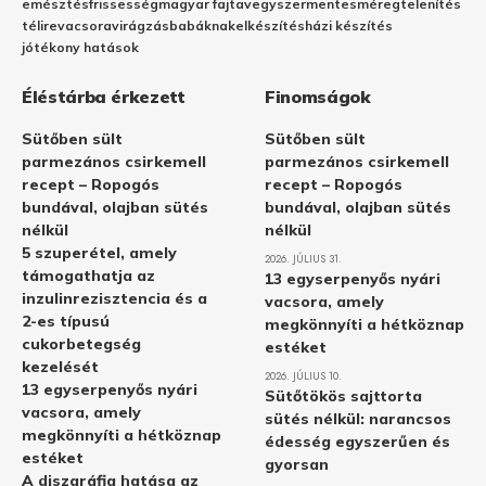
emésztés
frissesség
magyar fajta
vegyszermentes
méregtelenítés
télire
vacsora
virágzás
babáknak
elkészítés
házi készítés
jótékony hatások
Éléstárba érkezett
Finomságok
Sütőben sült
Sütőben sült
parmezános csirkemell
parmezános csirkemell
recept – Ropogós
recept – Ropogós
bundával, olajban sütés
bundával, olajban sütés
nélkül
nélkül
5 szuperétel, amely
2026. JÚLIUS 31.
támogathatja az
13 egyserpenyős nyári
inzulinrezisztencia és a
vacsora, amely
2-es típusú
megkönnyíti a hétköznap
cukorbetegség
estéket
kezelését
2026. JÚLIUS 10.
13 egyserpenyős nyári
Sütőtökös sajttorta
vacsora, amely
sütés nélkül: narancsos
megkönnyíti a hétköznap
édesség egyszerűen és
estéket
gyorsan
A diszgráfia hatása az