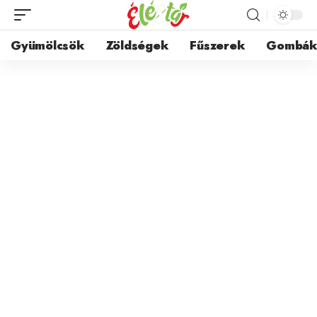
Gyümölcsök
Zöldségek
Fűszerek
Gombá