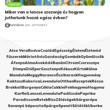
LENCSE
Mikor van a lencse szezonja és hogyan
juthatunk hozzá egész évben?
ÉLÉSTÁR.HU
2025. SZEPTEMBER 9.
Aloe Vera
Bodza
Család
Egészség
Élelem
Életmód
Fűszerek
Máriatövis
Gazdaság
Gombák
Gyümölcsök
Áfonya
Alma
Avokádó
Banán
Citrom
Cseresznye
Dinnye
Dió
Eper
Gesztenye
Kókusz
Körte
Málna
Mandula
Meggy
Narancs
Őszibarack
Hagyomány
Kaktusz
Kukorica
Levendula
Otthon
Receptek
Rózsa
Brokkoli
Burgonya
Cékla
Cukkini
Fokhagyma
Hagyma
Karfiol
Lencse
Levendula
Padlizsán
Paprika
Paradicsom
Retek
Rizs
Zöldségek
Sárgarépa
Savanyú káposzta
Spárga
Spenót
Sütőtök
Uborka