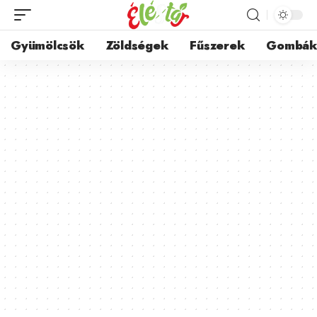
Gyümölcsök
Zöldségek
Fűszerek
Gombá