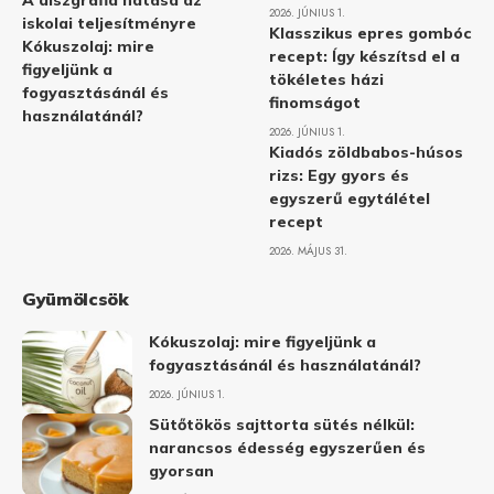
A diszgráfia hatása az
2026. JÚNIUS 1.
iskolai teljesítményre
Klasszikus epres gombóc
Kókuszolaj: mire
recept: Így készítsd el a
figyeljünk a
tökéletes házi
fogyasztásánál és
finomságot
használatánál?
2026. JÚNIUS 1.
Kiadós zöldbabos-húsos
rizs: Egy gyors és
egyszerű egytálétel
recept
2026. MÁJUS 31.
Gyümölcsök
Kókuszolaj: mire figyeljünk a
fogyasztásánál és használatánál?
2026. JÚNIUS 1.
Sütőtökös sajttorta sütés nélkül:
narancsos édesség egyszerűen és
gyorsan