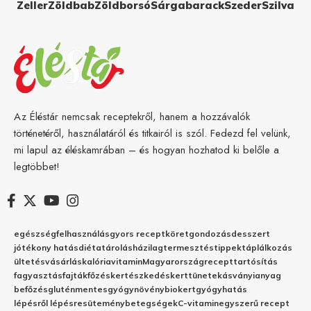
Zeller
Zöldbab
Zöldborsó
Sárgabarack
Szeder
Szilva
Az Éléstár nemcsak receptekről, hanem a hozzávalók
történetéről, használatáról és titkairól is szól. Fedezd fel velünk,
mi lapul az éléskamrában – és hogyan hozhatod ki belőle a
legtöbbet!
egészség
felhasználás
gyors recept
köret
gondozás
desszert
jótékony hatás
diéta
tárolás
házilag
termesztés
tippek
táplálkozás
ültetés
vásárlás
kalória
vitamin
Magyarország
recept
tartósítás
fagyasztás
fajták
főzés
kertészkedés
kert
tünetek
ásványianyag
befőzés
gluténmentes
gyógynövény
biokert
gyógyhatás
lépésről lépésre
sütemény
betegségek
C-vitamin
egyszerű recept