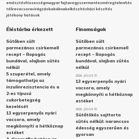
emésztés
frissesség
magyar fajta
vegyszermentes
méregtelenítés
télire
vacsora
virágzás
babáknak
elkészítés
házi készítés
jótékony hatások
Éléstárba érkezett
Finomságok
Sütőben sült
Sütőben sült
parmezános csirkemell
parmezános csirkemell
recept – Ropogós
recept – Ropogós
bundával, olajban sütés
bundával, olajban sütés
nélkül
nélkül
5 szuperétel, amely
2026. JÚLIUS 31.
támogathatja az
13 egyserpenyős nyári
inzulinrezisztencia és a
vacsora, amely
2-es típusú
megkönnyíti a hétköznap
cukorbetegség
estéket
kezelését
2026. JÚLIUS 10.
13 egyserpenyős nyári
Sütőtökös sajttorta
vacsora, amely
sütés nélkül: narancsos
megkönnyíti a hétköznap
édesség egyszerűen és
estéket
gyorsan