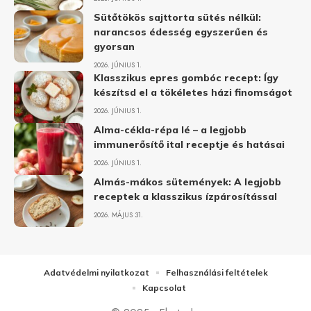
Sütőtökös sajttorta sütés nélkül:
narancsos édesség egyszerűen és
gyorsan
2026. JÚNIUS 1.
Klasszikus epres gombóc recept: Így
készítsd el a tökéletes házi finomságot
2026. JÚNIUS 1.
Alma-cékla-répa lé – a legjobb
immunerősítő ital receptje és hatásai
2026. JÚNIUS 1.
Almás-mákos sütemények: A legjobb
receptek a klasszikus ízpárosítással
2026. MÁJUS 31.
Adatvédelmi nyilatkozat
Felhasználási feltételek
Kapcsolat