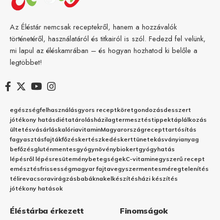
Az Éléstár nemcsak receptekről, hanem a hozzávalók
történetéről, használatáról és titkairól is szól. Fedezd fel velünk,
mi lapul az éléskamrában – és hogyan hozhatod ki belőle a
legtöbbet!
egészség
felhasználás
gyors recept
köret
gondozás
desszert
jótékony hatás
diéta
tárolás
házilag
termesztés
tippek
táplálkozás
ültetés
vásárlás
kalória
vitamin
Magyarország
recept
tartósítás
fagyasztás
fajták
főzés
kertészkedés
kert
tünetek
ásványianyag
befőzés
gluténmentes
gyógynövény
biokert
gyógyhatás
lépésről lépésre
sütemény
betegségek
C-vitamin
egyszerű recept
emésztés
frissesség
magyar fajta
vegyszermentes
méregtelenítés
télire
vacsora
virágzás
babáknak
elkészítés
házi készítés
jótékony hatások
Éléstárba érkezett
Finomságok