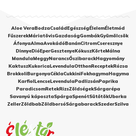
Aloe Vera
Bodza
Család
Egészség
Élelem
Életmód
Fűszerek
Máriatövis
Gazdaság
Gombák
Gyümölcsök
Áfonya
Alma
Avokádó
Banán
Citrom
Cseresznye
Dinnye
Dió
Eper
Gesztenye
Kókusz
Körte
Málna
Mandula
Meggy
Narancs
Őszibarack
Hagyomány
Kaktusz
Kukorica
Levendula
Otthon
Receptek
Rózsa
Brokkoli
Burgonya
Cékla
Cukkini
Fokhagyma
Hagyma
Karfiol
Lencse
Levendula
Padlizsán
Paprika
Paradicsom
Retek
Rizs
Zöldségek
Sárgarépa
Savanyú káposzta
Spárga
Spenót
Sütőtök
Uborka
Zeller
Zöldbab
Zöldborsó
Sárgabarack
Szeder
Szilva