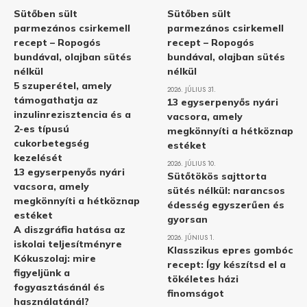
Sütőben sült
Sütőben sült
parmezános csirkemell
parmezános csirkemell
recept – Ropogós
recept – Ropogós
bundával, olajban sütés
bundával, olajban sütés
nélkül
nélkül
5 szuperétel, amely
2026. JÚLIUS 31.
támogathatja az
13 egyserpenyős nyári
inzulinrezisztencia és a
vacsora, amely
2-es típusú
megkönnyíti a hétköznap
cukorbetegség
estéket
kezelését
2026. JÚLIUS 10.
13 egyserpenyős nyári
Sütőtökös sajttorta
vacsora, amely
sütés nélkül: narancsos
megkönnyíti a hétköznap
édesség egyszerűen és
estéket
gyorsan
A diszgráfia hatása az
2026. JÚNIUS 1.
iskolai teljesítményre
Klasszikus epres gombóc
Kókuszolaj: mire
recept: Így készítsd el a
figyeljünk a
tökéletes házi
fogyasztásánál és
finomságot
használatánál?