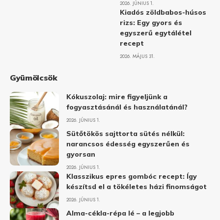
2026. JÚNIUS 1.
Kiadós zöldbabos-húsos
rizs: Egy gyors és
egyszerű egytálétel
recept
2026. MÁJUS 31.
Gyümölcsök
Kókuszolaj: mire figyeljünk a
fogyasztásánál és használatánál?
2026. JÚNIUS 1.
Sütőtökös sajttorta sütés nélkül:
narancsos édesség egyszerűen és
gyorsan
2026. JÚNIUS 1.
Klasszikus epres gombóc recept: Így
készítsd el a tökéletes házi finomságot
2026. JÚNIUS 1.
Alma-cékla-répa lé – a legjobb