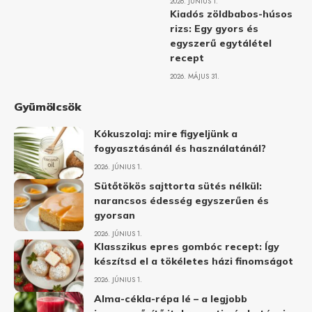
2026. JÚNIUS 1.
Kiadós zöldbabos-húsos
rizs: Egy gyors és
egyszerű egytálétel
recept
2026. MÁJUS 31.
Gyümölcsök
Kókuszolaj: mire figyeljünk a
fogyasztásánál és használatánál?
2026. JÚNIUS 1.
Sütőtökös sajttorta sütés nélkül:
narancsos édesség egyszerűen és
gyorsan
2026. JÚNIUS 1.
Klasszikus epres gombóc recept: Így
készítsd el a tökéletes házi finomságot
2026. JÚNIUS 1.
Alma-cékla-répa lé – a legjobb