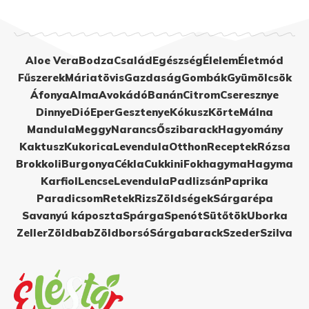
Aloe Vera
Bodza
Család
Egészség
Élelem
Életmód
Fűszerek
Máriatövis
Gazdaság
Gombák
Gyümölcsök
Áfonya
Alma
Avokádó
Banán
Citrom
Cseresznye
Dinnye
Dió
Eper
Gesztenye
Kókusz
Körte
Málna
Mandula
Meggy
Narancs
Őszibarack
Hagyomány
Kaktusz
Kukorica
Levendula
Otthon
Receptek
Rózsa
Brokkoli
Burgonya
Cékla
Cukkini
Fokhagyma
Hagyma
Karfiol
Lencse
Levendula
Padlizsán
Paprika
Paradicsom
Retek
Rizs
Zöldségek
Sárgarépa
Savanyú káposzta
Spárga
Spenót
Sütőtök
Uborka
Zeller
Zöldbab
Zöldborsó
Sárgabarack
Szeder
Szilva