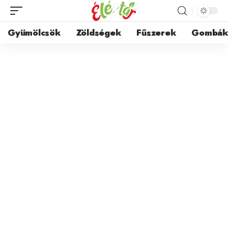
Gyümölcsök
Zöldségek
Fűszerek
Gombá