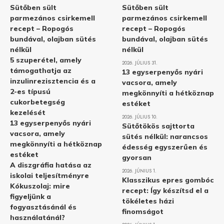
Sütőben sült
Sütőben sült
parmezános csirkemell
parmezános csirkemell
recept – Ropogós
recept – Ropogós
bundával, olajban sütés
bundával, olajban sütés
nélkül
nélkül
5 szuperétel, amely
2026. JÚLIUS 31.
támogathatja az
13 egyserpenyős nyári
inzulinrezisztencia és a
vacsora, amely
2-es típusú
megkönnyíti a hétköznap
cukorbetegség
estéket
kezelését
2026. JÚLIUS 10.
13 egyserpenyős nyári
Sütőtökös sajttorta
vacsora, amely
sütés nélkül: narancsos
megkönnyíti a hétköznap
édesség egyszerűen és
estéket
gyorsan
A diszgráfia hatása az
2026. JÚNIUS 1.
iskolai teljesítményre
Klasszikus epres gombóc
Kókuszolaj: mire
recept: Így készítsd el a
figyeljünk a
tökéletes házi
fogyasztásánál és
finomságot
használatánál?