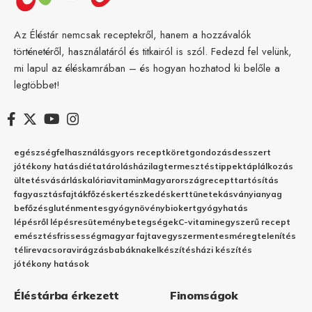
Az Éléstár nemcsak receptekről, hanem a hozzávalók
történetéről, használatáról és titkairól is szól. Fedezd fel velünk,
mi lapul az éléskamrában – és hogyan hozhatod ki belőle a
legtöbbet!
egészség
felhasználás
gyors recept
köret
gondozás
desszert
jótékony hatás
diéta
tárolás
házilag
termesztés
tippek
táplálkozás
ültetés
vásárlás
kalória
vitamin
Magyarország
recept
tartósítás
fagyasztás
fajták
főzés
kertészkedés
kert
tünetek
ásványianyag
befőzés
gluténmentes
gyógynövény
biokert
gyógyhatás
lépésről lépésre
sütemény
betegségek
C-vitamin
egyszerű recept
emésztés
frissesség
magyar fajta
vegyszermentes
méregtelenítés
télire
vacsora
virágzás
babáknak
elkészítés
házi készítés
jótékony hatások
Éléstárba érkezett
Finomságok