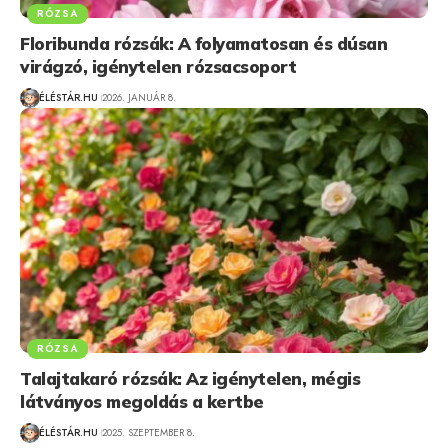
RÓZSA
Floribunda rózsák: A folyamatosan és dúsan
virágzó, igénytelen rózsacsoport
ÉLÉSTÁR.HU
2026. JANUÁR 8.
RÓZSA
Talajtakaró rózsák: Az igénytelen, mégis
látványos megoldás a kertbe
ÉLÉSTÁR.HU
2025. SZEPTEMBER 8.