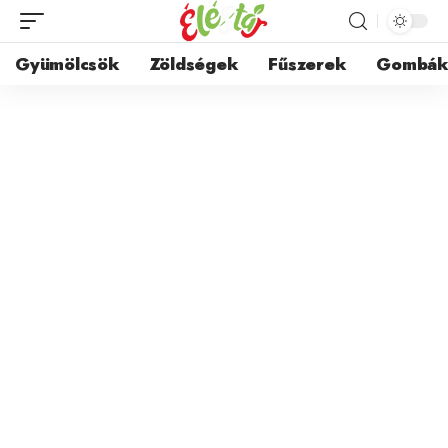
Gyümölcsök
Zöldségek
Fűszerek
Gombá