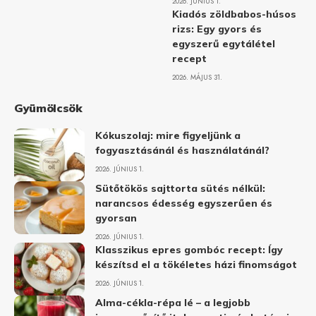
2026. JÚNIUS 1.
Kiadós zöldbabos-húsos
rizs: Egy gyors és
egyszerű egytálétel
recept
2026. MÁJUS 31.
Gyümölcsök
Kókuszolaj: mire figyeljünk a
fogyasztásánál és használatánál?
2026. JÚNIUS 1.
Sütőtökös sajttorta sütés nélkül:
narancsos édesség egyszerűen és
gyorsan
2026. JÚNIUS 1.
Klasszikus epres gombóc recept: Így
készítsd el a tökéletes házi finomságot
2026. JÚNIUS 1.
Alma-cékla-répa lé – a legjobb