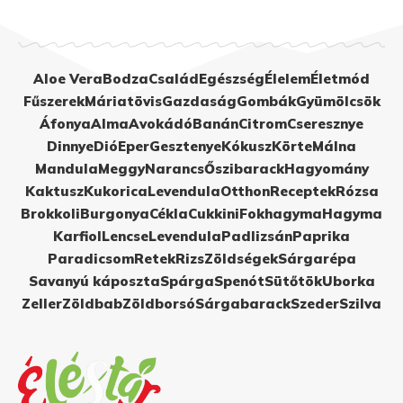
Aloe Vera
Bodza
Család
Egészség
Élelem
Életmód
Fűszerek
Máriatövis
Gazdaság
Gombák
Gyümölcsök
Áfonya
Alma
Avokádó
Banán
Citrom
Cseresznye
Dinnye
Dió
Eper
Gesztenye
Kókusz
Körte
Málna
Mandula
Meggy
Narancs
Őszibarack
Hagyomány
Kaktusz
Kukorica
Levendula
Otthon
Receptek
Rózsa
Brokkoli
Burgonya
Cékla
Cukkini
Fokhagyma
Hagyma
Karfiol
Lencse
Levendula
Padlizsán
Paprika
Paradicsom
Retek
Rizs
Zöldségek
Sárgarépa
Savanyú káposzta
Spárga
Spenót
Sütőtök
Uborka
Zeller
Zöldbab
Zöldborsó
Sárgabarack
Szeder
Szilva