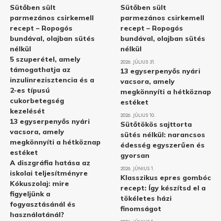
Sütőben sült
Sütőben sült
parmezános csirkemell
parmezános csirkemell
recept – Ropogós
recept – Ropogós
bundával, olajban sütés
bundával, olajban sütés
nélkül
nélkül
5 szuperétel, amely
2026. JÚLIUS 31.
támogathatja az
13 egyserpenyős nyári
inzulinrezisztencia és a
vacsora, amely
2-es típusú
megkönnyíti a hétköznap
cukorbetegség
estéket
kezelését
2026. JÚLIUS 10.
13 egyserpenyős nyári
Sütőtökös sajttorta
vacsora, amely
sütés nélkül: narancsos
megkönnyíti a hétköznap
édesség egyszerűen és
estéket
gyorsan
A diszgráfia hatása az
2026. JÚNIUS 1.
iskolai teljesítményre
Klasszikus epres gombóc
Kókuszolaj: mire
recept: Így készítsd el a
figyeljünk a
tökéletes házi
fogyasztásánál és
finomságot
használatánál?