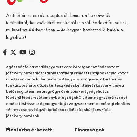
Az Éléstár nemcsak receptekről, hanem a hozzávalók
történetéről, használatáról és titkairól is szól. Fedezd fel velünk,
mi lapul az éléskamrában – és hogyan hozhatod ki belőle a
legtöbbet!
egészség
felhasználás
gyors recept
köret
gondozás
desszert
jótékony hatás
diéta
tárolás
házilag
termesztés
tippek
táplálkozás
ültetés
vásárlás
kalória
vitamin
Magyarország
recept
tartósítás
fagyasztás
fajták
főzés
kertészkedés
kert
tünetek
ásványianyag
befőzés
gluténmentes
gyógynövény
biokert
gyógyhatás
lépésről lépésre
sütemény
betegségek
C-vitamin
egyszerű recept
emésztés
frissesség
magyar fajta
vegyszermentes
méregtelenítés
télire
vacsora
virágzás
babáknak
elkészítés
házi készítés
jótékony hatások
Éléstárba érkezett
Finomságok