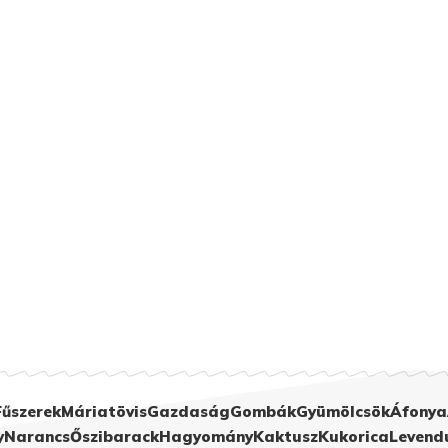
Fűszerek
Máriatövis
Gazdaság
Gombák
Gyümölcsök
Áfonya
y
Narancs
Őszibarack
Hagyomány
Kaktusz
Kukorica
Levend