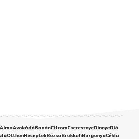
Alma
Avokádó
Banán
Citrom
Cseresznye
Dinnye
Dió
ula
Otthon
Receptek
Rózsa
Brokkoli
Burgonya
Cékla