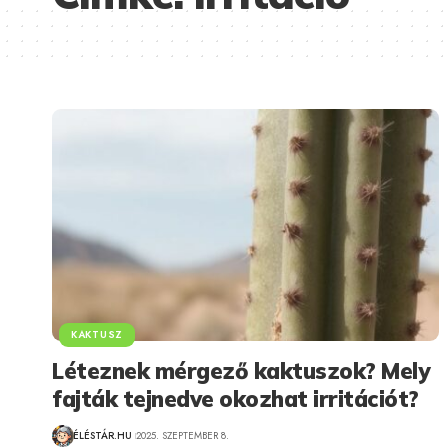
KAKTUSZ
Léteznek mérgező kaktuszok? Mely
fajták tejnedve okozhat irritációt?
ÉLÉSTÁR.HU
2025. SZEPTEMBER 8.