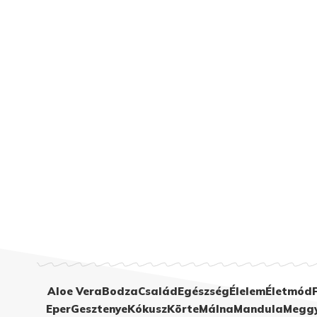
Aloe Vera
Bodza
Család
Egészség
Élelem
Életmód
Eper
Gesztenye
Kókusz
Körte
Málna
Mandula
Megg