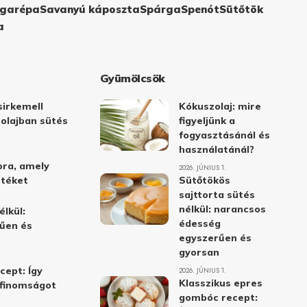
garépa
Savanyú káposzta
Spárga
Spenót
Sütőtök
a
Gyümölcsök
irkemell
Kókuszolaj: mire
 olajban sütés
figyeljünk a
fogyasztásánál és
használatánál?
ora, amely
2026. JÚNIUS 1.
stéket
Sütőtökös
sajttorta sütés
nélkül: narancsos
élkül:
édesség
űen és
egyszerűen és
gyorsan
cept: Így
2026. JÚNIUS 1.
Klasszikus epres
i finomságot
gombóc recept: