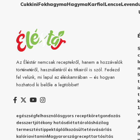
Cukkini
Fokhagyma
Hagyma
Karfiol
Lencse
Levend
c
b
Az Éléstár nemcsak receptekről, hanem a hozzávalók
n
történetéről, használatáról és titkairól is szól. Fedezd
5
fel velünk, mi lapul az éléskamrában – és hogyan
hozhatod ki belőle a legtöbbet!
i
t
k
1
v
egészség
felhasználás
gyors recept
köret
gondozás
a
desszert
jótékony hatás
diéta
tárolás
házilag
A
termesztés
tippek
táplálkozás
ültetés
vásárlás
i
kalória
vitamin
Magyarország
recept
tartósítás