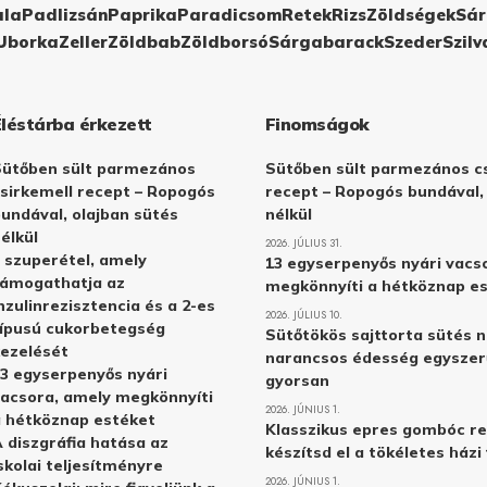
ula
Padlizsán
Paprika
Paradicsom
Retek
Rizs
Zöldségek
Sár
Uborka
Zeller
Zöldbab
Zöldborsó
Sárgabarack
Szeder
Szilv
Éléstárba érkezett
Finomságok
Sütőben sült parmezános
Sütőben sült parmezános cs
sirkemell recept – Ropogós
recept – Ropogós bundával,
undával, olajban sütés
nélkül
élkül
2026. JÚLIUS 31.
 szuperétel, amely
13 egyserpenyős nyári vacs
támogathatja az
megkönnyíti a hétköznap e
nzulinrezisztencia és a 2-es
2026. JÚLIUS 10.
ípusú cukorbetegség
Sütőtökös sajttorta sütés n
ezelését
narancsos édesség egyszer
3 egyserpenyős nyári
gyorsan
acsora, amely megkönnyíti
2026. JÚNIUS 1.
 hétköznap estéket
Klasszikus epres gombóc re
 diszgráfia hatása az
készítsd el a tökéletes ház
skolai teljesítményre
2026. JÚNIUS 1.