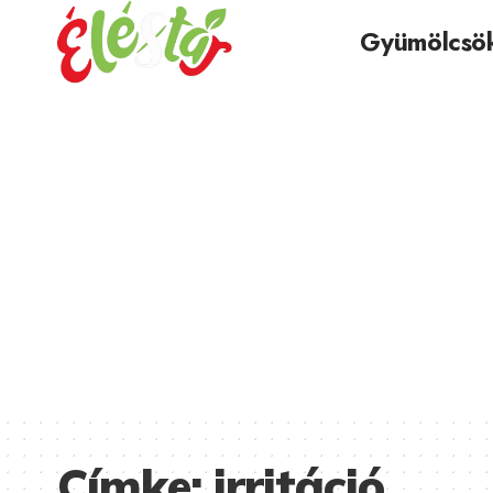
Gyümölcsö
Címke:
irritáció