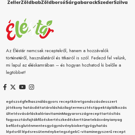
Zeller
Zöldbab
Zöldborsó
Sárgabarack
Szeder
Szilva
Az Éléstár nemcsak receptekről, hanem a hozzávalók
történetéről, használatáról és titkairól is szól. Fedezd fel velünk,
mi lapul az éléskamrában – és hogyan hozhatod ki belőle a
legtöbbet!
egészség
felhasználás
gyors recept
köret
gondozás
desszert
jótékony hatás
diéta
tárolás
házilag
termesztés
tippek
táplálkozás
ültetés
vásárlás
kalória
vitamin
Magyarország
recept
tartósítás
fagyasztás
fajták
főzés
kertészkedés
kert
tünetek
ásványianyag
befőzés
gluténmentes
gyógynövény
biokert
gyógyhatás
lépésről lépésre
sütemény
betegségek
C-vitamin
egyszerű recept