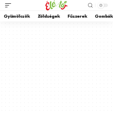
Gyümölcsök
Zöldségek
Fűszerek
Gombá