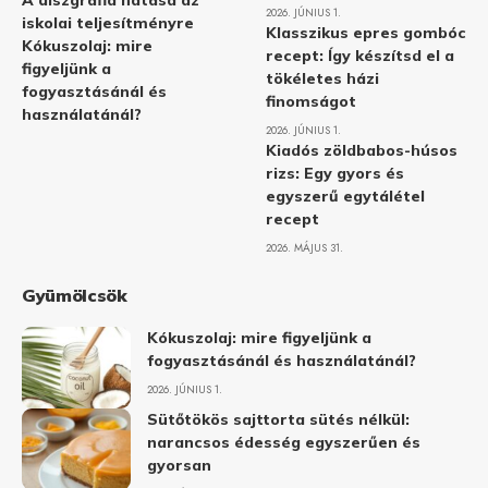
A diszgráfia hatása az
2026. JÚNIUS 1.
iskolai teljesítményre
Klasszikus epres gombóc
Kókuszolaj: mire
recept: Így készítsd el a
figyeljünk a
tökéletes házi
fogyasztásánál és
finomságot
használatánál?
2026. JÚNIUS 1.
Kiadós zöldbabos-húsos
rizs: Egy gyors és
egyszerű egytálétel
recept
2026. MÁJUS 31.
Gyümölcsök
Kókuszolaj: mire figyeljünk a
fogyasztásánál és használatánál?
2026. JÚNIUS 1.
Sütőtökös sajttorta sütés nélkül:
narancsos édesség egyszerűen és
gyorsan