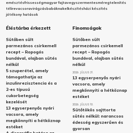
emésztés
frissesség
magyar fajta
vegyszermentes
méregtelenítés
télire
vacsora
virágzás
babáknak
elkészítés
házi készítés
jótékony hatások
Éléstárba érkezett
Finomságok
Sütőben sült
Sütőben sült
parmezános csirkemell
parmezános csirkemell
recept – Ropogós
recept – Ropogós
bundával, olajban sütés
bundával, olajban sütés
nélkül
nélkül
5 szuperétel, amely
2026. JÚLIUS 31.
támogathatja az
13 egyserpenyős nyári
inzulinrezisztencia és a
vacsora, amely
2-es típusú
megkönnyíti a hétköznap
cukorbetegség
estéket
kezelését
2026. JÚLIUS 10.
13 egyserpenyős nyári
Sütőtökös sajttorta
vacsora, amely
sütés nélkül: narancsos
megkönnyíti a hétköznap
édesség egyszerűen és
estéket
gyorsan