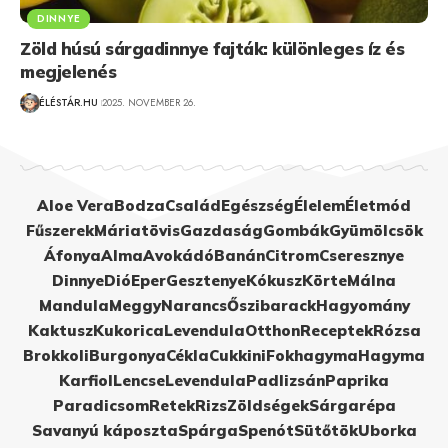
DINNYE
Zöld húsú sárgadinnye fajták: különleges íz és
megjelenés
ÉLÉSTÁR.HU
2025. NOVEMBER 26.
Aloe Vera
Bodza
Család
Egészség
Élelem
Életmód
Fűszerek
Máriatövis
Gazdaság
Gombák
Gyümölcsök
Áfonya
Alma
Avokádó
Banán
Citrom
Cseresznye
Dinnye
Dió
Eper
Gesztenye
Kókusz
Körte
Málna
Mandula
Meggy
Narancs
Őszibarack
Hagyomány
Kaktusz
Kukorica
Levendula
Otthon
Receptek
Rózsa
Brokkoli
Burgonya
Cékla
Cukkini
Fokhagyma
Hagyma
Karfiol
Lencse
Levendula
Padlizsán
Paprika
Paradicsom
Retek
Rizs
Zöldségek
Sárgarépa
Savanyú káposzta
Spárga
Spenót
Sütőtök
Uborka