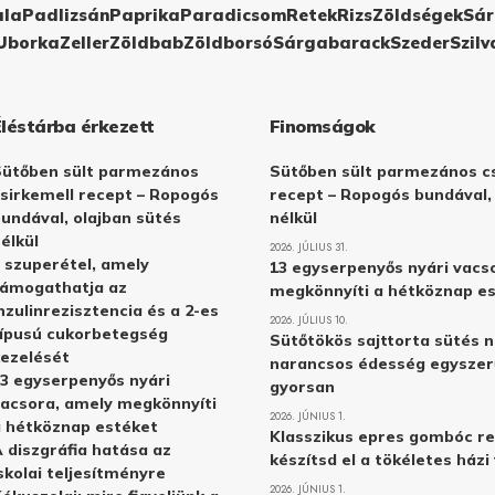
ula
Padlizsán
Paprika
Paradicsom
Retek
Rizs
Zöldségek
Sár
Uborka
Zeller
Zöldbab
Zöldborsó
Sárgabarack
Szeder
Szilv
Éléstárba érkezett
Finomságok
Sütőben sült parmezános
Sütőben sült parmezános cs
sirkemell recept – Ropogós
recept – Ropogós bundával,
undával, olajban sütés
nélkül
élkül
2026. JÚLIUS 31.
 szuperétel, amely
13 egyserpenyős nyári vacs
támogathatja az
megkönnyíti a hétköznap e
nzulinrezisztencia és a 2-es
2026. JÚLIUS 10.
ípusú cukorbetegség
Sütőtökös sajttorta sütés n
ezelését
narancsos édesség egyszer
3 egyserpenyős nyári
gyorsan
acsora, amely megkönnyíti
2026. JÚNIUS 1.
 hétköznap estéket
Klasszikus epres gombóc re
 diszgráfia hatása az
készítsd el a tökéletes ház
skolai teljesítményre
2026. JÚNIUS 1.