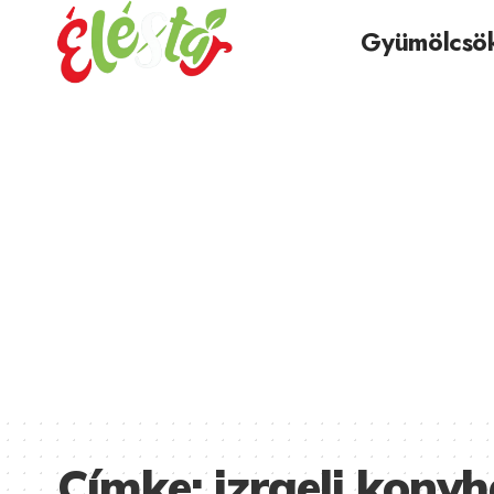
Gyümölcsö
Címke:
izraeli kony