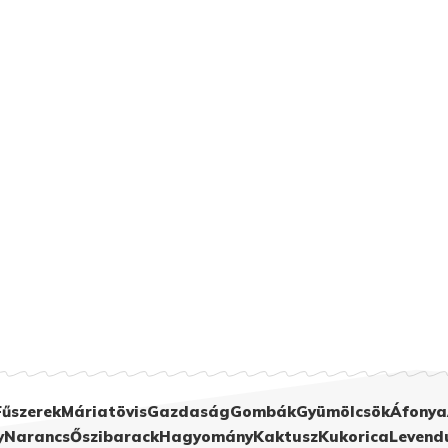
Fűszerek
Máriatövis
Gazdaság
Gombák
Gyümölcsök
Áfonya
y
Narancs
Őszibarack
Hagyomány
Kaktusz
Kukorica
Levend