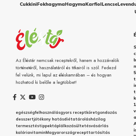
Cukkini
Fokhagyma
Hagyma
Karfiol
Lencse
Levend
c
b
Az Éléstár nemcsak receptekről, hanem a hozzávalók
n
történetéről, használatáról és titkairól is szól. Fedezd
5
fel velünk, mi lapul az éléskamrában – és hogyan
hozhatod ki belőle a legtöbbet!
i
t
k
1
v
egészség
felhasználás
gyors recept
köret
gondozás
a
desszert
jótékony hatás
diéta
tárolás
házilag
A
termesztés
tippek
táplálkozás
ültetés
vásárlás
i
kalória
vitamin
Magyarország
recept
tartósítás