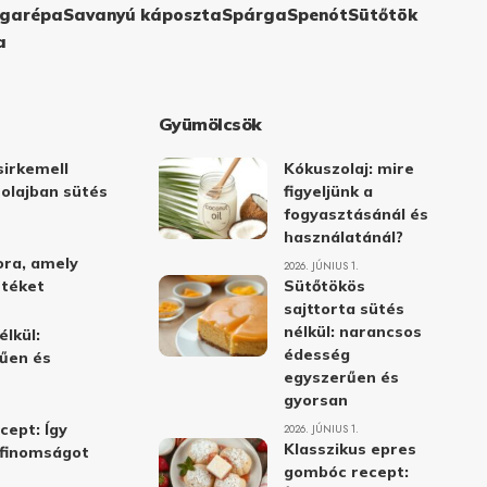
garépa
Savanyú káposzta
Spárga
Spenót
Sütőtök
a
Gyümölcsök
irkemell
Kókuszolaj: mire
 olajban sütés
figyeljünk a
fogyasztásánál és
használatánál?
ora, amely
2026. JÚNIUS 1.
stéket
Sütőtökös
sajttorta sütés
nélkül: narancsos
élkül:
édesség
űen és
egyszerűen és
gyorsan
cept: Így
2026. JÚNIUS 1.
Klasszikus epres
i finomságot
gombóc recept: