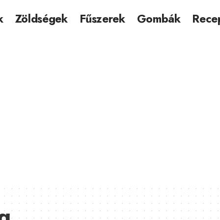
k
Zöldségek
Fűszerek
Gombák
Rece
ha