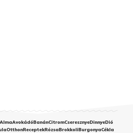
Alma
Avokádó
Banán
Citrom
Cseresznye
Dinnye
Dió
ula
Otthon
Receptek
Rózsa
Brokkoli
Burgonya
Cékla