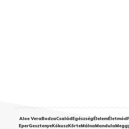
Aloe Vera
Bodza
Család
Egészség
Élelem
Életmód
Eper
Gesztenye
Kókusz
Körte
Málna
Mandula
Megg