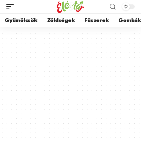
Gyümölcsök
Zöldségek
Fűszerek
Gombá