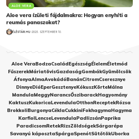
ALOE VERA
Aloe vera ízületi fájdalmakra: Hogyan enyhíti a
reumás panaszokat?
ÉLÉSTÁR.HU
2025. SZEPTEMBER 10.
Aloe Vera
Bodza
Család
Egészség
Élelem
Életmód
Fűszerek
Máriatövis
Gazdaság
Gombák
Gyümölcsök
Áfonya
Alma
Avokádó
Banán
Citrom
Cseresznye
Dinnye
Dió
Eper
Gesztenye
Kókusz
Körte
Málna
Mandula
Meggy
Narancs
Őszibarack
Hagyomány
Kaktusz
Kukorica
Levendula
Otthon
Receptek
Rózsa
Brokkoli
Burgonya
Cékla
Cukkini
Fokhagyma
Hagyma
Karfiol
Lencse
Levendula
Padlizsán
Paprika
Paradicsom
Retek
Rizs
Zöldségek
Sárgarépa
Savanyú káposzta
Spárga
Spenót
Sütőtök
Uborka