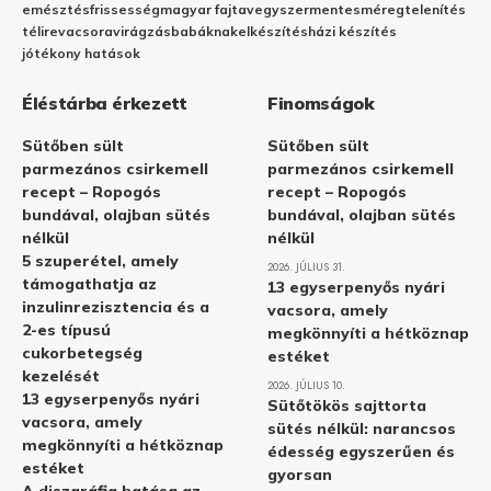
emésztés
frissesség
magyar fajta
vegyszermentes
méregtelenítés
télire
vacsora
virágzás
babáknak
elkészítés
házi készítés
jótékony hatások
Éléstárba érkezett
Finomságok
Sütőben sült
Sütőben sült
parmezános csirkemell
parmezános csirkemell
recept – Ropogós
recept – Ropogós
bundával, olajban sütés
bundával, olajban sütés
nélkül
nélkül
5 szuperétel, amely
2026. JÚLIUS 31.
támogathatja az
13 egyserpenyős nyári
inzulinrezisztencia és a
vacsora, amely
2-es típusú
megkönnyíti a hétköznap
cukorbetegség
estéket
kezelését
2026. JÚLIUS 10.
13 egyserpenyős nyári
Sütőtökös sajttorta
vacsora, amely
sütés nélkül: narancsos
megkönnyíti a hétköznap
édesség egyszerűen és
estéket
gyorsan