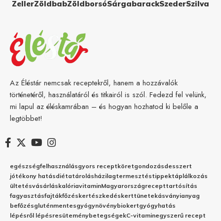
Zeller
Zöldbab
Zöldborsó
Sárgabarack
Szeder
Szilva
Az Éléstár nemcsak receptekről, hanem a hozzávalók
történetéről, használatáról és titkairól is szól. Fedezd fel velünk,
mi lapul az éléskamrában – és hogyan hozhatod ki belőle a
legtöbbet!
egészség
felhasználás
gyors recept
köret
gondozás
desszert
jótékony hatás
diéta
tárolás
házilag
termesztés
tippek
táplálkozás
ültetés
vásárlás
kalória
vitamin
Magyarország
recept
tartósítás
fagyasztás
fajták
főzés
kertészkedés
kert
tünetek
ásványianyag
befőzés
gluténmentes
gyógynövény
biokert
gyógyhatás
lépésről lépésre
sütemény
betegségek
C-vitamin
egyszerű recept