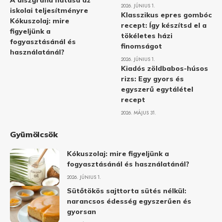
A diszgráfia hatása az
2026. JÚNIUS 1.
iskolai teljesítményre
Klasszikus epres gombóc
Kókuszolaj: mire
recept: Így készítsd el a
figyeljünk a
tökéletes házi
fogyasztásánál és
finomságot
használatánál?
2026. JÚNIUS 1.
Kiadós zöldbabos-húsos
rizs: Egy gyors és
egyszerű egytálétel
recept
2026. MÁJUS 31.
Gyümölcsök
Kókuszolaj: mire figyeljünk a
fogyasztásánál és használatánál?
2026. JÚNIUS 1.
Sütőtökös sajttorta sütés nélkül:
narancsos édesség egyszerűen és
gyorsan