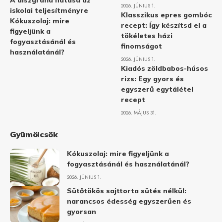
A diszgráfia hatása az
2026. JÚNIUS 1.
iskolai teljesítményre
Klasszikus epres gombóc
Kókuszolaj: mire
recept: Így készítsd el a
figyeljünk a
tökéletes házi
fogyasztásánál és
finomságot
használatánál?
2026. JÚNIUS 1.
Kiadós zöldbabos-húsos
rizs: Egy gyors és
egyszerű egytálétel
recept
2026. MÁJUS 31.
Gyümölcsök
Kókuszolaj: mire figyeljünk a
fogyasztásánál és használatánál?
2026. JÚNIUS 1.
Sütőtökös sajttorta sütés nélkül:
narancsos édesség egyszerűen és
gyorsan