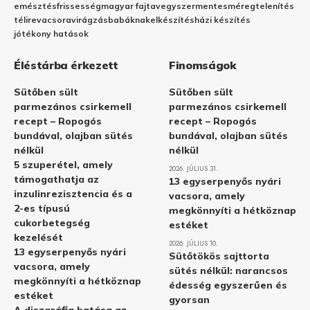
emésztés
frissesség
magyar fajta
vegyszermentes
méregtelenítés
télire
vacsora
virágzás
babáknak
elkészítés
házi készítés
jótékony hatások
Éléstárba érkezett
Finomságok
Sütőben sült
Sütőben sült
parmezános csirkemell
parmezános csirkemell
recept – Ropogós
recept – Ropogós
bundával, olajban sütés
bundával, olajban sütés
nélkül
nélkül
5 szuperétel, amely
2026. JÚLIUS 31.
támogathatja az
13 egyserpenyős nyári
inzulinrezisztencia és a
vacsora, amely
2-es típusú
megkönnyíti a hétköznap
cukorbetegség
estéket
kezelését
2026. JÚLIUS 10.
13 egyserpenyős nyári
Sütőtökös sajttorta
vacsora, amely
sütés nélkül: narancsos
megkönnyíti a hétköznap
édesség egyszerűen és
estéket
gyorsan