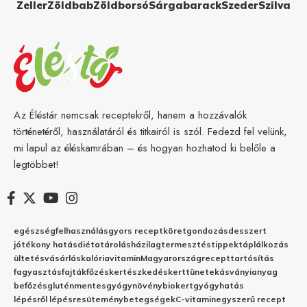
Zeller
Zöldbab
Zöldborsó
Sárgabarack
Szeder
Szilva
Az Éléstár nemcsak receptekről, hanem a hozzávalók
történetéről, használatáról és titkairól is szól. Fedezd fel velünk,
mi lapul az éléskamrában – és hogyan hozhatod ki belőle a
legtöbbet!
egészség
felhasználás
gyors recept
köret
gondozás
desszert
jótékony hatás
diéta
tárolás
házilag
termesztés
tippek
táplálkozás
ültetés
vásárlás
kalória
vitamin
Magyarország
recept
tartósítás
fagyasztás
fajták
főzés
kertészkedés
kert
tünetek
ásványianyag
befőzés
gluténmentes
gyógynövény
biokert
gyógyhatás
lépésről lépésre
sütemény
betegségek
C-vitamin
egyszerű recept