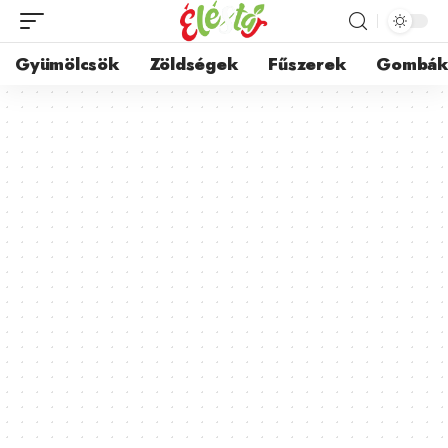
Gyümölcsök
Zöldségek
Fűszerek
Gombá