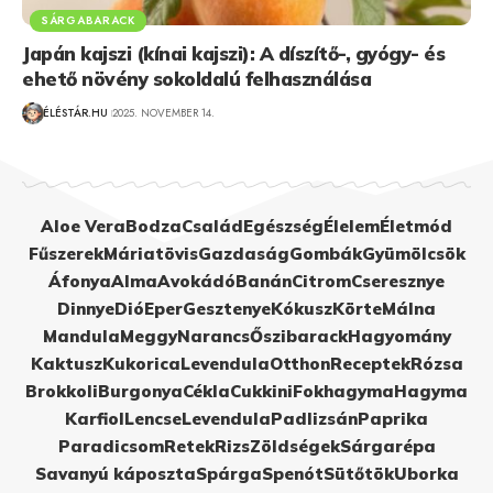
SÁRGABARACK
Japán kajszi (kínai kajszi): A díszítő-, gyógy- és
ehető növény sokoldalú felhasználása
ÉLÉSTÁR.HU
2025. NOVEMBER 14.
Aloe Vera
Bodza
Család
Egészség
Élelem
Életmód
Fűszerek
Máriatövis
Gazdaság
Gombák
Gyümölcsök
Áfonya
Alma
Avokádó
Banán
Citrom
Cseresznye
Dinnye
Dió
Eper
Gesztenye
Kókusz
Körte
Málna
Mandula
Meggy
Narancs
Őszibarack
Hagyomány
Kaktusz
Kukorica
Levendula
Otthon
Receptek
Rózsa
Brokkoli
Burgonya
Cékla
Cukkini
Fokhagyma
Hagyma
Karfiol
Lencse
Levendula
Padlizsán
Paprika
Paradicsom
Retek
Rizs
Zöldségek
Sárgarépa
Savanyú káposzta
Spárga
Spenót
Sütőtök
Uborka