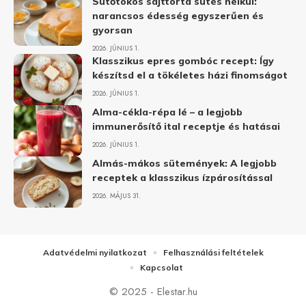
Sütőtökös sajttorta sütés nélkül:
narancsos édesség egyszerűen és
gyorsan
2026. JÚNIUS 1.
Klasszikus epres gombóc recept: Így
készítsd el a tökéletes házi finomságot
2026. JÚNIUS 1.
Alma-cékla-répa lé – a legjobb
immunerősítő ital receptje és hatásai
2026. JÚNIUS 1.
Almás-mákos sütemények: A legjobb
receptek a klasszikus ízpárosítással
2026. MÁJUS 31.
Adatvédelmi nyilatkozat
Felhasználási feltételek
Kapcsolat
© 2025 - Elestar.hu