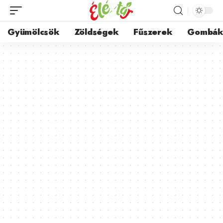
Gyümölcsök
Zöldségek
Fűszerek
Gombá