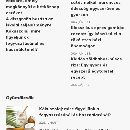
vacsora, amely
sütés nélkül: narancsos
megkönnyíti a hétköznap
édesség egyszerűen és
estéket
gyorsan
A diszgráfia hatása az
2026. JÚNIUS 1.
iskolai teljesítményre
Klasszikus epres gombóc
Kókuszolaj: mire
recept: Így készítsd el a
figyeljünk a
tökéletes házi
fogyasztásánál és
finomságot
használatánál?
2026. JÚNIUS 1.
Kiadós zöldbabos-húsos
rizs: Egy gyors és
egyszerű egytálétel
recept
2026. MÁJUS 31.
Gyümölcsök
Kókuszolaj: mire figyeljünk a
fogyasztásánál és használatánál?
2026. JÚNIUS 1.