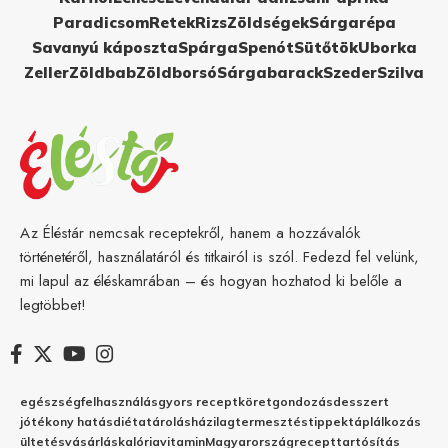
Paradicsom
Retek
Rizs
Zöldségek
Sárgarépa
Savanyú káposzta
Spárga
Spenót
Sütőtök
Uborka
Zeller
Zöldbab
Zöldborsó
Sárgabarack
Szeder
Szilva
Az Éléstár nemcsak receptekről, hanem a hozzávalók
történetéről, használatáról és titkairól is szól. Fedezd fel velünk,
mi lapul az éléskamrában – és hogyan hozhatod ki belőle a
legtöbbet!
egészség
felhasználás
gyors recept
köret
gondozás
desszert
jótékony hatás
diéta
tárolás
házilag
termesztés
tippek
táplálkozás
ültetés
vásárlás
kalória
vitamin
Magyarország
recept
tartósítás