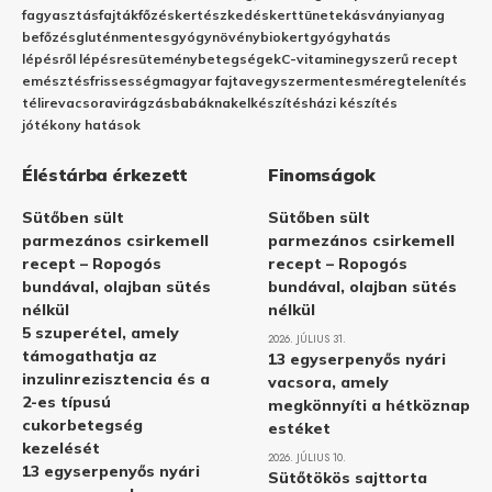
fagyasztás
fajták
főzés
kertészkedés
kert
tünetek
ásványianyag
befőzés
gluténmentes
gyógynövény
biokert
gyógyhatás
lépésről lépésre
sütemény
betegségek
C-vitamin
egyszerű recept
emésztés
frissesség
magyar fajta
vegyszermentes
méregtelenítés
télire
vacsora
virágzás
babáknak
elkészítés
házi készítés
jótékony hatások
Éléstárba érkezett
Finomságok
Sütőben sült
Sütőben sült
parmezános csirkemell
parmezános csirkemell
recept – Ropogós
recept – Ropogós
bundával, olajban sütés
bundával, olajban sütés
nélkül
nélkül
5 szuperétel, amely
2026. JÚLIUS 31.
támogathatja az
13 egyserpenyős nyári
inzulinrezisztencia és a
vacsora, amely
2-es típusú
megkönnyíti a hétköznap
cukorbetegség
estéket
kezelését
2026. JÚLIUS 10.
13 egyserpenyős nyári
Sütőtökös sajttorta