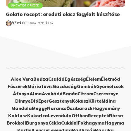
UNCATEGORIZED
Gelato recept: eredeti olasz fagylalt készítése
ÉLÉSTÁR.HU
2026. FEBRUÁR 16.
Aloe Vera
Bodza
Család
Egészség
Élelem
Életmód
Fűszerek
Máriatövis
Gazdaság
Gombák
Gyümölcsök
Áfonya
Alma
Avokádó
Banán
Citrom
Cseresznye
Dinnye
Dió
Eper
Gesztenye
Kókusz
Körte
Málna
Mandula
Meggy
Narancs
Őszibarack
Hagyomány
Kaktusz
Kukorica
Levendula
Otthon
Receptek
Rózsa
Brokkoli
Burgonya
Cékla
Cukkini
Fokhagyma
Hagyma
Karfiol
Lencse
Levendula
Padlizsán
Paprika