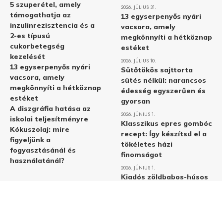
5 szuperétel, amely
2026. JÚLIUS 31.
támogathatja az
13 egyserpenyős nyári
inzulinrezisztencia és a
vacsora, amely
2-es típusú
megkönnyíti a hétköznap
cukorbetegség
estéket
kezelését
2026. JÚLIUS 10.
13 egyserpenyős nyári
Sütőtökös sajttorta
vacsora, amely
sütés nélkül: narancsos
megkönnyíti a hétköznap
édesség egyszerűen és
estéket
gyorsan
A diszgráfia hatása az
2026. JÚNIUS 1.
iskolai teljesítményre
Klasszikus epres gombóc
Kókuszolaj: mire
recept: Így készítsd el a
figyeljünk a
tökéletes házi
fogyasztásánál és
finomságot
használatánál?
2026. JÚNIUS 1.
Kiadós zöldbabos-húsos
rizs: Egy gyors és
egyszerű egytálétel
recept
2026. MÁJUS 31.