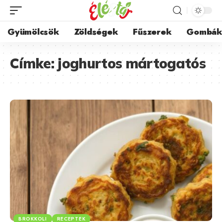
Gyümölcsök
Zöldségek
Fűszerek
Gombá
Címke:
joghurtos mártogatós
BROKKOLI
RECEPTEK