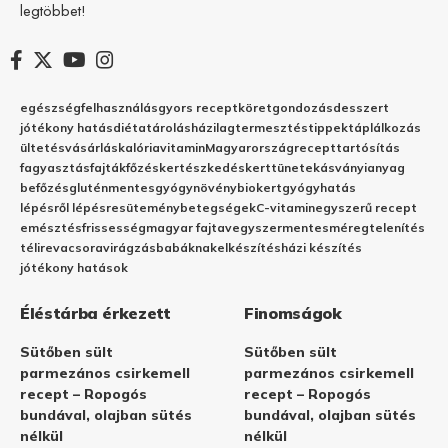
legtöbbet!
egészség
felhasználás
gyors recept
köret
gondozás
desszert
jótékony hatás
diéta
tárolás
házilag
termesztés
tippek
táplálkozás
ültetés
vásárlás
kalória
vitamin
Magyarország
recept
tartósítás
fagyasztás
fajták
főzés
kertészkedés
kert
tünetek
ásványianyag
befőzés
gluténmentes
gyógynövény
biokert
gyógyhatás
lépésről lépésre
sütemény
betegségek
C-vitamin
egyszerű recept
emésztés
frissesség
magyar fajta
vegyszermentes
méregtelenítés
télire
vacsora
virágzás
babáknak
elkészítés
házi készítés
jótékony hatások
Éléstárba érkezett
Finomságok
Sütőben sült
Sütőben sült
parmezános csirkemell
parmezános csirkemell
recept – Ropogós
recept – Ropogós
bundával, olajban sütés
bundával, olajban sütés
nélkül
nélkül