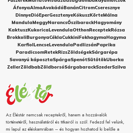
Fűszerek
Máriatövis
Gazdaság
Gombák
Gyümölcsök
Áfonya
Alma
Avokádó
Banán
Citrom
Cseresznye
Dinnye
Dió
Eper
Gesztenye
Kókusz
Körte
Málna
Mandula
Meggy
Narancs
Őszibarack
Hagyomány
Kaktusz
Kukorica
Levendula
Otthon
Receptek
Rózsa
Brokkoli
Burgonya
Cékla
Cukkini
Fokhagyma
Hagyma
Karfiol
Lencse
Levendula
Padlizsán
Paprika
Paradicsom
Retek
Rizs
Zöldségek
Sárgarépa
Savanyú káposzta
Spárga
Spenót
Sütőtök
Uborka
Zeller
Zöldbab
Zöldborsó
Sárgabarack
Szeder
Szilva
Az Éléstár nemcsak receptekről, hanem a hozzávalók
történetéről, használatáról és titkairól is szól. Fedezd fel velünk,
mi lapul az éléskamrában – és hogyan hozhatod ki belőle a