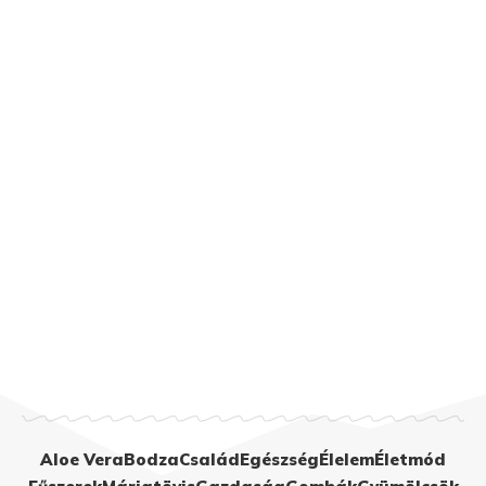
Aloe Vera
Bodza
Család
Egészség
Élelem
Életmód