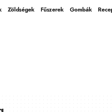
k
Zöldségek
Fűszerek
Gombák
Rece
a