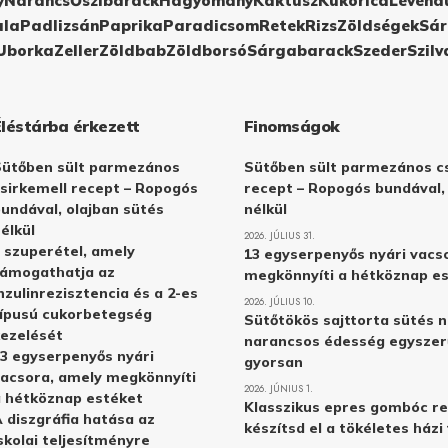
y
Narancs
Őszibarack
Hagyomány
Kaktusz
Kukorica
Levend
ula
Padlizsán
Paprika
Paradicsom
Retek
Rizs
Zöldségek
Sár
Uborka
Zeller
Zöldbab
Zöldborsó
Sárgabarack
Szeder
Szilv
Éléstárba érkezett
Finomságok
Sütőben sült parmezános
Sütőben sült parmezános cs
sirkemell recept – Ropogós
recept – Ropogós bundával,
undával, olajban sütés
nélkül
élkül
2026. JÚLIUS 31.
 szuperétel, amely
13 egyserpenyős nyári vacs
támogathatja az
megkönnyíti a hétköznap e
nzulinrezisztencia és a 2-es
2026. JÚLIUS 10.
ípusú cukorbetegség
Sütőtökös sajttorta sütés n
ezelését
narancsos édesség egyszer
3 egyserpenyős nyári
gyorsan
acsora, amely megkönnyíti
2026. JÚNIUS 1.
 hétköznap estéket
Klasszikus epres gombóc re
 diszgráfia hatása az
készítsd el a tökéletes ház
skolai teljesítményre