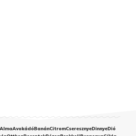
Alma
Avokádó
Banán
Citrom
Cseresznye
Dinnye
Dió