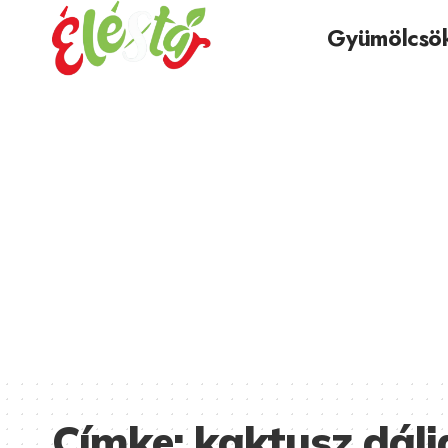
Gyümölcsö
Címke:
kaktusz dáli