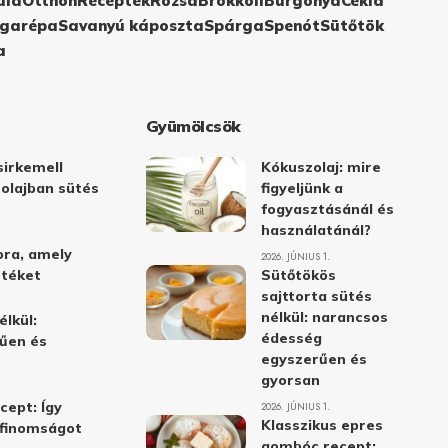
ula
Otthon
Receptek
Rózsa
Brokkoli
Burgonya
Cékla
garépa
Savanyú káposzta
Spárga
Spenót
Sütőtök
a
Gyümölcsök
irkemell
Kókuszolaj: mire
 olajban sütés
figyeljünk a
fogyasztásánál és
használatánál?
ora, amely
2026. JÚNIUS 1.
stéket
Sütőtökös
sajttorta sütés
nélkül: narancsos
élkül:
édesség
űen és
egyszerűen és
gyorsan
cept: Így
2026. JÚNIUS 1.
Klasszikus epres
i finomságot
gombóc recept: