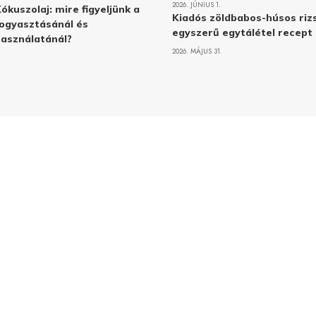
2026. JÚNIUS 1.
ókuszolaj: mire figyeljünk a
Kiadós zöldbabos-húsos rizs
ogyasztásánál és
egyszerű egytálétel recept
asználatánál?
2026. MÁJUS 31.
Adatvé