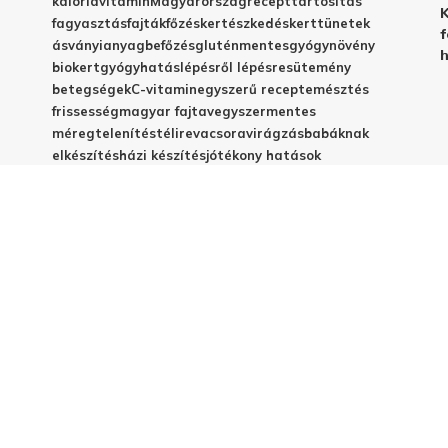
kalória
vitamin
Magyarország
recept
tartósítás
K
fagyasztás
fajták
főzés
kertészkedés
kert
tünetek
f
ásványianyag
befőzés
gluténmentes
gyógynövény
h
biokert
gyógyhatás
lépésről lépésre
sütemény
betegségek
C-vitamin
egyszerű recept
emésztés
frissesség
magyar fajta
vegyszermentes
méregtelenítés
télire
vacsora
virágzás
babáknak
elkészítés
házi készítés
jótékony hatások
© 2025 - Elestar.hu