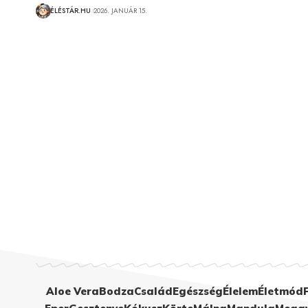
ÉLÉSTÁR.HU
2026. JANUÁR 15.
Aloe Vera
Bodza
Család
Egészség
Élelem
Életmód