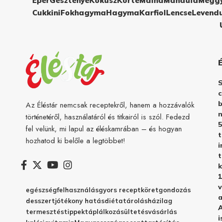
Eper
Gesztenye
Kókusz
Körte
Málna
Mandula
Megg
Cukkini
Fokhagyma
Hagyma
Karfiol
Lencse
Levend
c
b
Az Éléstár nemcsak receptekről, hanem a hozzávalók
n
történetéről, használatáról és titkairól is szól. Fedezd
5
fel velünk, mi lapul az éléskamrában – és hogyan
hozhatod ki belőle a legtöbbet!
i
t
k
1
v
egészség
felhasználás
gyors recept
köret
gondozás
a
desszert
jótékony hatás
diéta
tárolás
házilag
A
termesztés
tippek
táplálkozás
ültetés
vásárlás
i