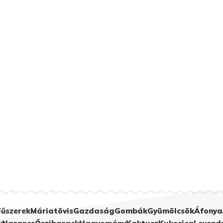
Fűszerek
Máriatövis
Gazdaság
Gombák
Gyümölcsök
Áfonya