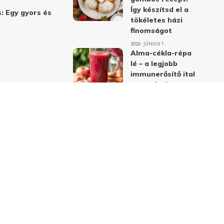
Így készítsd el a
: Egy gyors és
tökéletes házi
finomságot
2026. JÚNIUS 1.
Alma-cékla-répa
lé – a legjobb
immunerősítő ital
receptje és
hatásai
2026. JÚNIUS 1.
Almás-mákos
sütemények: A
legjobb receptek
a klasszikus
ízpárosítással
2026. MÁJUS 31.
delmi nyilatkozat
Felhasználási feltételek
Kapcsolat