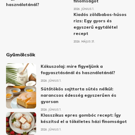
finomságot
használatánál?
2026. JÚNIUS 1.
Kiadós zöldbabos-húsos
rizs: Egy gyors és
egyszerű egytálétel
recept
2026. MÁJUS 31.
Gyümölcsök
Kókuszolaj: mire figyeljünk a
fogyasztásánál és használatánál?
2026. JÚNIUS 1.
Sütőtökös sajttorta sütés nélkül:
narancsos édesség egyszerűen és
gyorsan
2026. JÚNIUS 1.
Klasszikus epres gombóc recept: Így
készítsd el a tökéletes házi finomságot
2026. JÚNIUS 1.