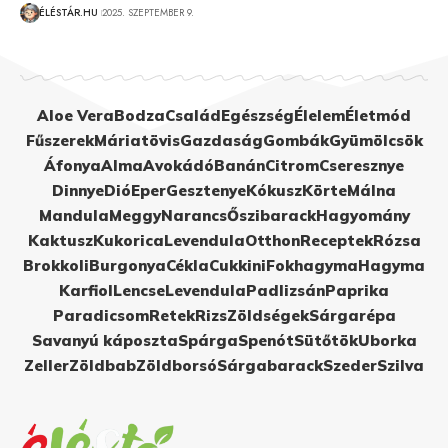
ÉLÉSTÁR.HU
2025. SZEPTEMBER 9.
Aloe Vera
Bodza
Család
Egészség
Élelem
Életmód
Fűszerek
Máriatövis
Gazdaság
Gombák
Gyümölcsök
Áfonya
Alma
Avokádó
Banán
Citrom
Cseresznye
Dinnye
Dió
Eper
Gesztenye
Kókusz
Körte
Málna
Mandula
Meggy
Narancs
Őszibarack
Hagyomány
Kaktusz
Kukorica
Levendula
Otthon
Receptek
Rózsa
Brokkoli
Burgonya
Cékla
Cukkini
Fokhagyma
Hagyma
Karfiol
Lencse
Levendula
Padlizsán
Paprika
Paradicsom
Retek
Rizs
Zöldségek
Sárgarépa
Savanyú káposzta
Spárga
Spenót
Sütőtök
Uborka
Zeller
Zöldbab
Zöldborsó
Sárgabarack
Szeder
Szilva