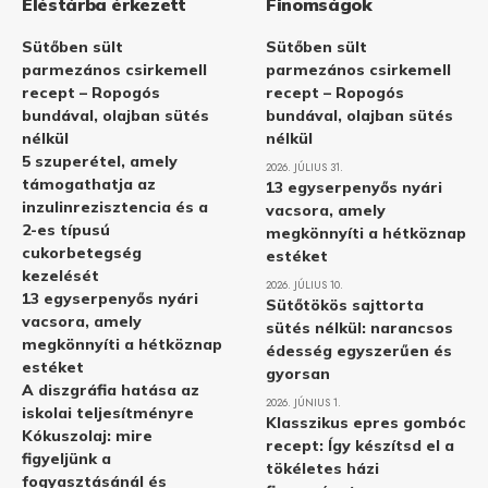
Éléstárba érkezett
Finomságok
Sütőben sült
Sütőben sült
parmezános csirkemell
parmezános csirkemell
recept – Ropogós
recept – Ropogós
bundával, olajban sütés
bundával, olajban sütés
nélkül
nélkül
5 szuperétel, amely
2026. JÚLIUS 31.
támogathatja az
13 egyserpenyős nyári
inzulinrezisztencia és a
vacsora, amely
2-es típusú
megkönnyíti a hétköznap
cukorbetegség
estéket
kezelését
2026. JÚLIUS 10.
13 egyserpenyős nyári
Sütőtökös sajttorta
vacsora, amely
sütés nélkül: narancsos
megkönnyíti a hétköznap
édesség egyszerűen és
estéket
gyorsan
A diszgráfia hatása az
2026. JÚNIUS 1.
iskolai teljesítményre
Klasszikus epres gombóc
Kókuszolaj: mire
recept: Így készítsd el a
figyeljünk a
tökéletes házi
fogyasztásánál és