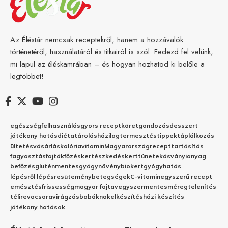
Az Éléstár nemcsak receptekről, hanem a hozzávalók
történetéről, használatáról és titkairól is szól. Fedezd fel velünk,
mi lapul az éléskamrában – és hogyan hozhatod ki belőle a
legtöbbet!
egészség
felhasználás
gyors recept
köret
gondozás
desszert
jótékony hatás
diéta
tárolás
házilag
termesztés
tippek
táplálkozás
ültetés
vásárlás
kalória
vitamin
Magyarország
recept
tartósítás
fagyasztás
fajták
főzés
kertészkedés
kert
tünetek
ásványianyag
befőzés
gluténmentes
gyógynövény
biokert
gyógyhatás
lépésről lépésre
sütemény
betegségek
C-vitamin
egyszerű recept
emésztés
frissesség
magyar fajta
vegyszermentes
méregtelenítés
télire
vacsora
virágzás
babáknak
elkészítés
házi készítés
jótékony hatások