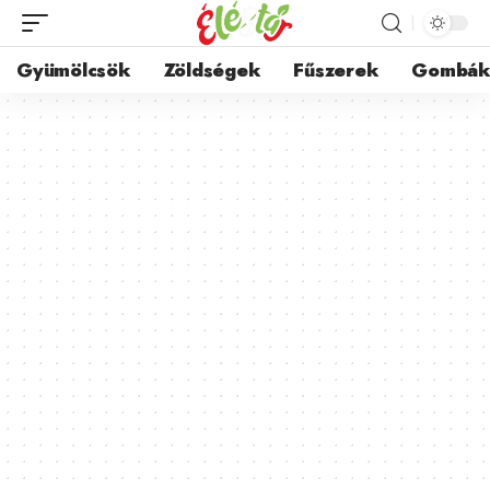
Gyümölcsök
Zöldségek
Fűszerek
Gombá