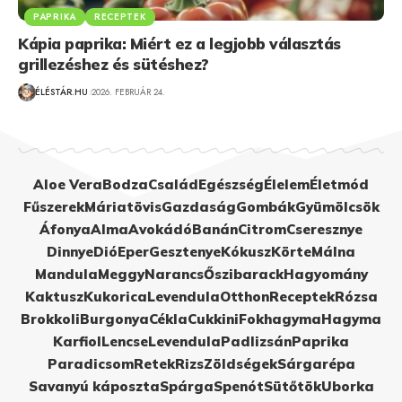
PAPRIKA
RECEPTEK
Kápia paprika: Miért ez a legjobb választás
grillezéshez és sütéshez?
ÉLÉSTÁR.HU
2026. FEBRUÁR 24.
Aloe Vera
Bodza
Család
Egészség
Élelem
Életmód
Fűszerek
Máriatövis
Gazdaság
Gombák
Gyümölcsök
Áfonya
Alma
Avokádó
Banán
Citrom
Cseresznye
Dinnye
Dió
Eper
Gesztenye
Kókusz
Körte
Málna
Mandula
Meggy
Narancs
Őszibarack
Hagyomány
Kaktusz
Kukorica
Levendula
Otthon
Receptek
Rózsa
Brokkoli
Burgonya
Cékla
Cukkini
Fokhagyma
Hagyma
Karfiol
Lencse
Levendula
Padlizsán
Paprika
Paradicsom
Retek
Rizs
Zöldségek
Sárgarépa
Savanyú káposzta
Spárga
Spenót
Sütőtök
Uborka