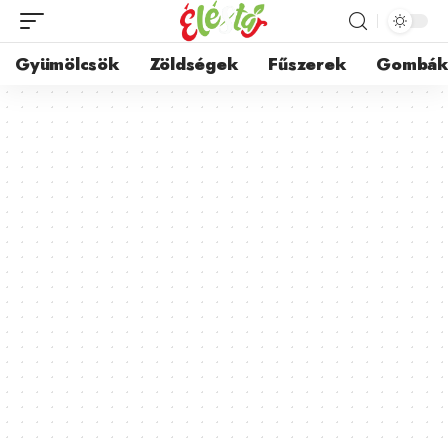
Gyümölcsök
Zöldségek
Fűszerek
Gombá