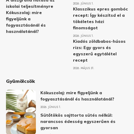
A diszgráfia hatása az
2026. JÚNIUS 1.
iskolai teljesítményre
Klasszikus epres gombóc
Kókuszolaj: mire
recept: Így készítsd el a
figyeljünk a
tökéletes házi
fogyasztásánál és
finomságot
használatánál?
2026. JÚNIUS 1.
Kiadós zöldbabos-húsos
rizs: Egy gyors és
egyszerű egytálétel
recept
2026. MÁJUS 31.
Gyümölcsök
Kókuszolaj: mire figyeljünk a
fogyasztásánál és használatánál?
2026. JÚNIUS 1.
Sütőtökös sajttorta sütés nélkül:
narancsos édesség egyszerűen és
gyorsan