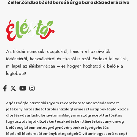
Zeller
Zöldbab
Zöldborsó
Sárgabarack
Szeder
Szilva
Az Éléstár nemcsak receptekről, hanem a hozzávalók
történetéről, használatáról és titkairól is szól. Fedezd fel velünk,
mi lapul az éléskamrában – és hogyan hozhatod ki belőle a
legtöbbet!
egészség
felhasználás
gyors recept
köret
gondozás
desszert
jótékony hatás
diéta
tárolás
házilag
termesztés
tippek
táplálkozás
ültetés
vásárlás
kalória
vitamin
Magyarország
recept
tartósítás
fagyasztás
fajták
főzés
kertészkedés
kert
tünetek
ásványianyag
befőzés
gluténmentes
gyógynövény
biokert
gyógyhatás
lépésről lépésre
sütemény
betegségek
C-vitamin
egyszerű recept