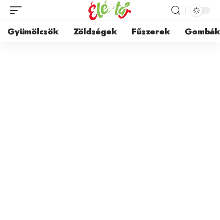
Gyümölcsök
Zöldségek
Fűszerek
Gombá