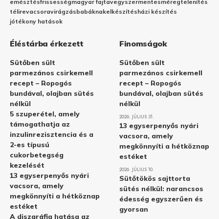
emésztés
frissesség
magyar fajta
vegyszermentes
méregtelenítés
télire
vacsora
virágzás
babáknak
elkészítés
házi készítés
jótékony hatások
Éléstárba érkezett
Finomságok
Sütőben sült
Sütőben sült
parmezános csirkemell
parmezános csirkemell
recept – Ropogós
recept – Ropogós
bundával, olajban sütés
bundával, olajban sütés
nélkül
nélkül
5 szuperétel, amely
2026. JÚLIUS 31.
támogathatja az
13 egyserpenyős nyári
inzulinrezisztencia és a
vacsora, amely
2-es típusú
megkönnyíti a hétköznap
cukorbetegség
estéket
kezelését
2026. JÚLIUS 10.
13 egyserpenyős nyári
Sütőtökös sajttorta
vacsora, amely
sütés nélkül: narancsos
megkönnyíti a hétköznap
édesség egyszerűen és
estéket
gyorsan
A diszgráfia hatása az