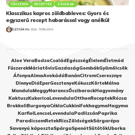
FŰSZEREK
RECEPTEK
ZÖLDBAB
Klasszikus kapros zöldbableves: Gyors és
egyszerű recept habarással vagy anélkül
ÉLÉSTÁR.HU
2026. FEBRUÁR 8.
Aloe Vera
Bodza
Család
Egészség
Élelem
Életmód
Fűszerek
Máriatövis
Gazdaság
Gombák
Gyümölcsök
Áfonya
Alma
Avokádó
Banán
Citrom
Cseresznye
Dinnye
Dió
Eper
Gesztenye
Kókusz
Körte
Málna
Mandula
Meggy
Narancs
Őszibarack
Hagyomány
Kaktusz
Kukorica
Levendula
Otthon
Receptek
Rózsa
Brokkoli
Burgonya
Cékla
Cukkini
Fokhagyma
Hagyma
Karfiol
Lencse
Levendula
Padlizsán
Paprika
Paradicsom
Retek
Rizs
Zöldségek
Sárgarépa
Savanyú káposzta
Spárga
Spenót
Sütőtök
Uborka