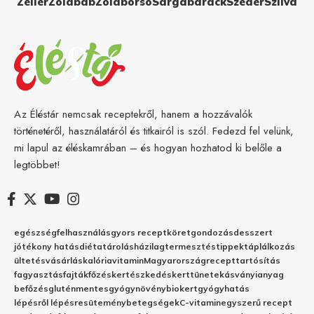
Zeller
Zöldbab
Zöldborsó
Sárgabarack
Szeder
Szilva
Az Éléstár nemcsak receptekről, hanem a hozzávalók
történetéről, használatáról és titkairól is szól. Fedezd fel velünk,
mi lapul az éléskamrában – és hogyan hozhatod ki belőle a
legtöbbet!
egészség
felhasználás
gyors recept
köret
gondozás
desszert
jótékony hatás
diéta
tárolás
házilag
termesztés
tippek
táplálkozás
ültetés
vásárlás
kalória
vitamin
Magyarország
recept
tartósítás
fagyasztás
fajták
főzés
kertészkedés
kert
tünetek
ásványianyag
befőzés
gluténmentes
gyógynövény
biokert
gyógyhatás
lépésről lépésre
sütemény
betegségek
C-vitamin
egyszerű recept