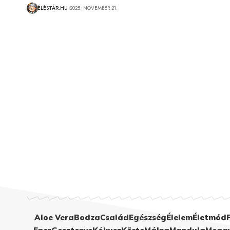
ÉLÉSTÁR.HU
2025. NOVEMBER 21.
Aloe Vera
Bodza
Család
Egészség
Élelem
Életmód