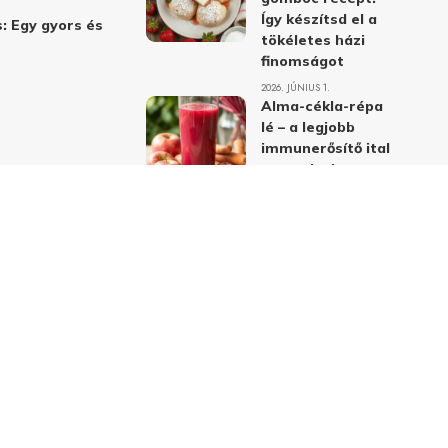
Így készítsd el a
: Egy gyors és
tökéletes házi
finomságot
2026. JÚNIUS 1.
Alma-cékla-répa
lé – a legjobb
immunerősítő ital
receptje és
hatásai
2026. JÚNIUS 1.
Almás-mákos
sütemények: A
legjobb receptek
a klasszikus
ízpárosítással
2026. MÁJUS 31.
delmi nyilatkozat
Felhasználási feltételek
Kapcsolat