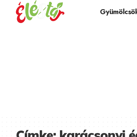
Gyümölcsö
Címke:
karácsonyi 