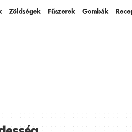
k
Zöldségek
Fűszerek
Gombák
Rece
édesség