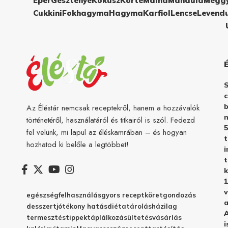
Eper
Gesztenye
Kókusz
Körte
Málna
Mandula
Megg
Cukkini
Fokhagyma
Hagyma
Karfiol
Lencse
Levend
c
b
Az Éléstár nemcsak receptekről, hanem a hozzávalók
n
történetéről, használatáról és titkairól is szól. Fedezd
5
fel velünk, mi lapul az éléskamrában – és hogyan
hozhatod ki belőle a legtöbbet!
i
t
k
1
v
egészség
felhasználás
gyors recept
köret
gondozás
a
desszert
jótékony hatás
diéta
tárolás
házilag
A
termesztés
tippek
táplálkozás
ültetés
vásárlás
i