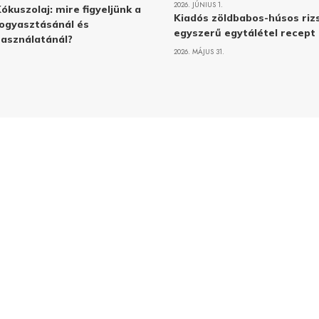
2026. JÚNIUS 1.
ókuszolaj: mire figyeljünk a
Kiadós zöldbabos-húsos rizs
ogyasztásánál és
egyszerű egytálétel recept
asználatánál?
2026. MÁJUS 31.
Adatvé