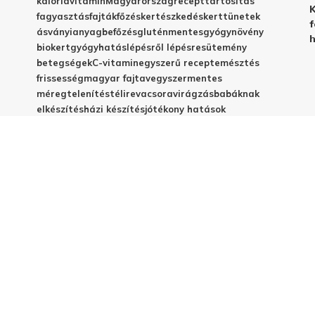
kalória
vitamin
Magyarország
recept
tartósítás
K
fagyasztás
fajták
főzés
kertészkedés
kert
tünetek
f
ásványianyag
befőzés
gluténmentes
gyógynövény
h
biokert
gyógyhatás
lépésről lépésre
sütemény
betegségek
C-vitamin
egyszerű recept
emésztés
frissesség
magyar fajta
vegyszermentes
méregtelenítés
télire
vacsora
virágzás
babáknak
elkészítés
házi készítés
jótékony hatások
© 2025 - Elestar.hu