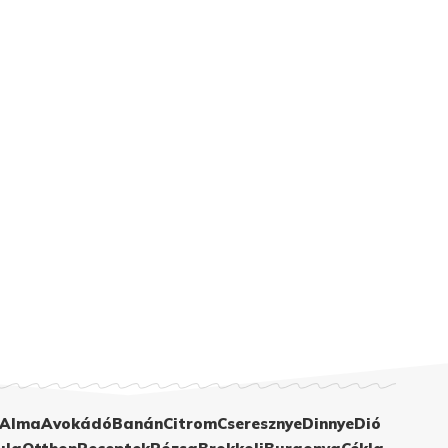
Alma
Avokádó
Banán
Citrom
Cseresznye
Dinnye
Dió