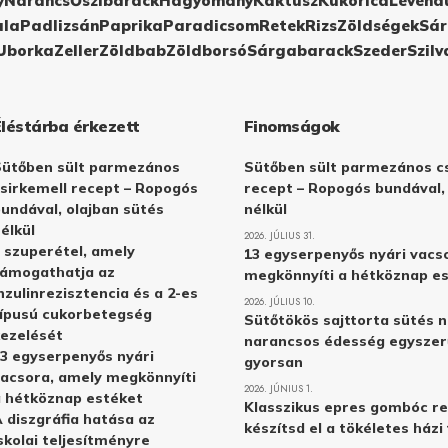
y
Narancs
Őszibarack
Hagyomány
Kaktusz
Kukorica
Levend
ula
Padlizsán
Paprika
Paradicsom
Retek
Rizs
Zöldségek
Sár
Uborka
Zeller
Zöldbab
Zöldborsó
Sárgabarack
Szeder
Szilv
Éléstárba érkezett
Finomságok
Sütőben sült parmezános
Sütőben sült parmezános cs
sirkemell recept – Ropogós
recept – Ropogós bundával,
undával, olajban sütés
nélkül
élkül
2026. JÚLIUS 31.
 szuperétel, amely
13 egyserpenyős nyári vacs
támogathatja az
megkönnyíti a hétköznap e
nzulinrezisztencia és a 2-es
2026. JÚLIUS 10.
ípusú cukorbetegség
Sütőtökös sajttorta sütés n
ezelését
narancsos édesség egyszer
3 egyserpenyős nyári
gyorsan
acsora, amely megkönnyíti
2026. JÚNIUS 1.
 hétköznap estéket
Klasszikus epres gombóc re
 diszgráfia hatása az
készítsd el a tökéletes ház
skolai teljesítményre