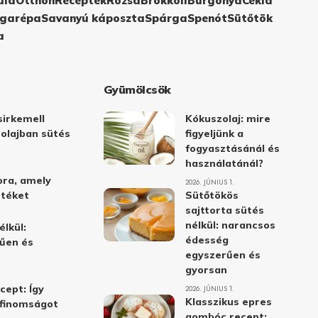
ula
Otthon
Receptek
Rózsa
Brokkoli
Burgonya
Cékla
garépa
Savanyú káposzta
Spárga
Spenót
Sütőtök
a
Gyümölcsök
irkemell
Kókuszolaj: mire
 olajban sütés
figyeljünk a
fogyasztásánál és
használatánál?
ora, amely
2026. JÚNIUS 1.
stéket
Sütőtökös
sajttorta sütés
nélkül: narancsos
élkül:
édesség
űen és
egyszerűen és
gyorsan
cept: Így
2026. JÚNIUS 1.
Klasszikus epres
i finomságot
gombóc recept: