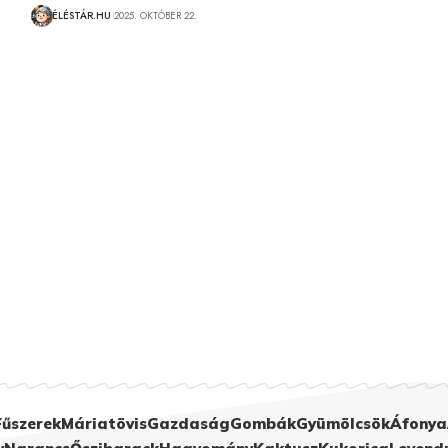
ÉLÉSTÁR.HU
2025. OKTÓBER 22.
Fűszerek
Máriatövis
Gazdaság
Gombák
Gyümölcsök
Áfonya