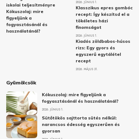
2026. JÚNIUS 1.
iskolai teljesítményre
Klasszikus epres gombóc
Kókuszolaj: mire
recept: Így készítsd el a
figyeljünk a
tökéletes házi
fogyasztásánál és
finomságot
használatánál?
2026. JÚNIUS 1.
Kiadós zöldbabos-húsos
rizs: Egy gyors és
egyszerű egytálétel
recept
2026. MÁJUS 31.
Gyümölcsök
Kókuszolaj: mire figyeljünk a
fogyasztásánál és használatánál?
2026. JÚNIUS 1.
Sütőtökös sajttorta sütés nélkül:
narancsos édesség egyszerűen és
gyorsan