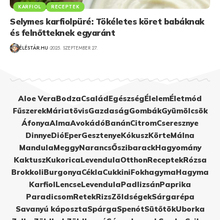
KARFIOL
RECEPTEK
Selymes karfiolpüré: Tökéletes köret babáknak
és felnőtteknek egyaránt
ÉLÉSTÁR.HU
2025. SZEPTEMBER 27.
Aloe Vera
Bodza
Család
Egészség
Élelem
Életmód
Fűszerek
Máriatövis
Gazdaság
Gombák
Gyümölcsök
Áfonya
Alma
Avokádó
Banán
Citrom
Cseresznye
Dinnye
Dió
Eper
Gesztenye
Kókusz
Körte
Málna
Mandula
Meggy
Narancs
Őszibarack
Hagyomány
Kaktusz
Kukorica
Levendula
Otthon
Receptek
Rózsa
Brokkoli
Burgonya
Cékla
Cukkini
Fokhagyma
Hagyma
Karfiol
Lencse
Levendula
Padlizsán
Paprika
Paradicsom
Retek
Rizs
Zöldségek
Sárgarépa
Savanyú káposzta
Spárga
Spenót
Sütőtök
Uborka