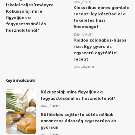
2026. JÚNIUS 1.
iskolai teljesítményre
Klasszikus epres gombóc
Kókuszolaj: mire
recept: Így készítsd el a
figyeljünk a
tökéletes házi
fogyasztásánál és
finomságot
használatánál?
2026. JÚNIUS 1.
Kiadós zöldbabos-húsos
rizs: Egy gyors és
egyszerű egytálétel
recept
2026. MÁJUS 31.
Gyümölcsök
Kókuszolaj: mire figyeljünk a
fogyasztásánál és használatánál?
2026. JÚNIUS 1.
Sütőtökös sajttorta sütés nélkül:
narancsos édesség egyszerűen és
gyorsan