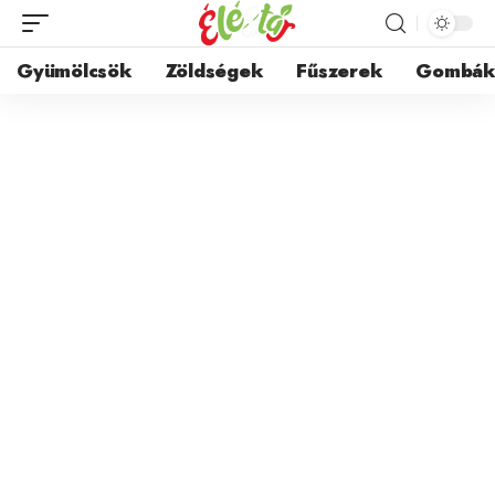
Gyümölcsök
Zöldségek
Fűszerek
Gombá