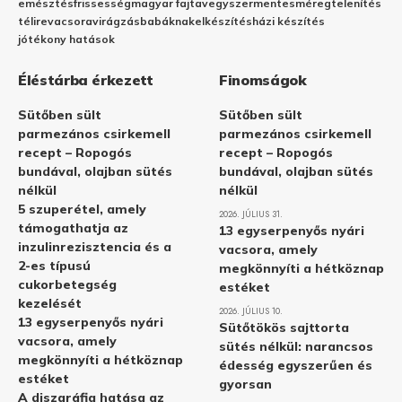
emésztés
frissesség
magyar fajta
vegyszermentes
méregtelenítés
télire
vacsora
virágzás
babáknak
elkészítés
házi készítés
jótékony hatások
Éléstárba érkezett
Finomságok
Sütőben sült
Sütőben sült
parmezános csirkemell
parmezános csirkemell
recept – Ropogós
recept – Ropogós
bundával, olajban sütés
bundával, olajban sütés
nélkül
nélkül
5 szuperétel, amely
2026. JÚLIUS 31.
támogathatja az
13 egyserpenyős nyári
inzulinrezisztencia és a
vacsora, amely
2-es típusú
megkönnyíti a hétköznap
cukorbetegség
estéket
kezelését
2026. JÚLIUS 10.
13 egyserpenyős nyári
Sütőtökös sajttorta
vacsora, amely
sütés nélkül: narancsos
megkönnyíti a hétköznap
édesség egyszerűen és
estéket
gyorsan
A diszgráfia hatása az