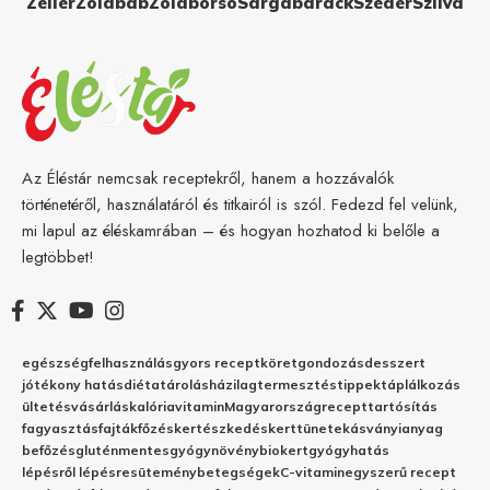
Zeller
Zöldbab
Zöldborsó
Sárgabarack
Szeder
Szilva
Az Éléstár nemcsak receptekről, hanem a hozzávalók
történetéről, használatáról és titkairól is szól. Fedezd fel velünk,
mi lapul az éléskamrában – és hogyan hozhatod ki belőle a
legtöbbet!
egészség
felhasználás
gyors recept
köret
gondozás
desszert
jótékony hatás
diéta
tárolás
házilag
termesztés
tippek
táplálkozás
ültetés
vásárlás
kalória
vitamin
Magyarország
recept
tartósítás
fagyasztás
fajták
főzés
kertészkedés
kert
tünetek
ásványianyag
befőzés
gluténmentes
gyógynövény
biokert
gyógyhatás
lépésről lépésre
sütemény
betegségek
C-vitamin
egyszerű recept