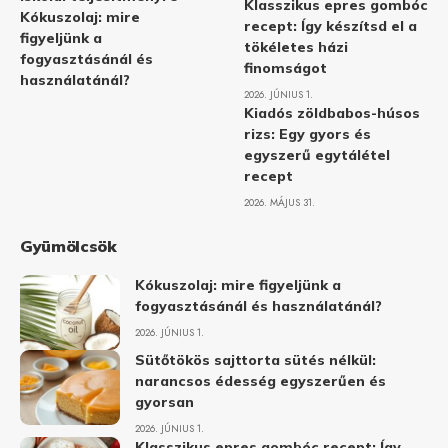
Klasszikus epres gombóc
Kókuszolaj: mire
recept: Így készítsd el a
figyeljünk a
tökéletes házi
fogyasztásánál és
finomságot
használatánál?
2026. JÚNIUS 1.
Kiadós zöldbabos-húsos
rizs: Egy gyors és
egyszerű egytálétel
recept
2026. MÁJUS 31.
Gyümölcsök
Kókuszolaj: mire figyeljünk a
fogyasztásánál és használatánál?
2026. JÚNIUS 1.
Sütőtökös sajttorta sütés nélkül:
narancsos édesség egyszerűen és
gyorsan
2026. JÚNIUS 1.
Klasszikus epres gombóc recept: Így