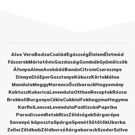
Aloe Vera
Bodza
Család
Egészség
Élelem
Életmód
Fűszerek
Máriatövis
Gazdaság
Gombák
Gyümölcsök
Áfonya
Alma
Avokádó
Banán
Citrom
Cseresznye
Dinnye
Dió
Eper
Gesztenye
Kókusz
Körte
Málna
Mandula
Meggy
Narancs
Őszibarack
Hagyomány
Kaktusz
Kukorica
Levendula
Otthon
Receptek
Rózsa
Brokkoli
Burgonya
Cékla
Cukkini
Fokhagyma
Hagyma
Karfiol
Lencse
Levendula
Padlizsán
Paprika
Paradicsom
Retek
Rizs
Zöldségek
Sárgarépa
Savanyú káposzta
Spárga
Spenót
Sütőtök
Uborka
Zeller
Zöldbab
Zöldborsó
Sárgabarack
Szeder
Szilva