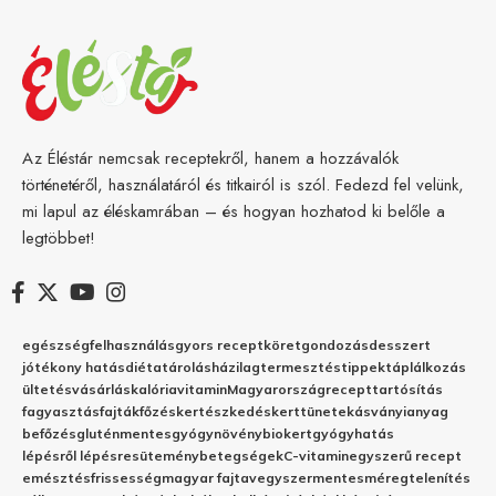
Az Éléstár nemcsak receptekről, hanem a hozzávalók
történetéről, használatáról és titkairól is szól. Fedezd fel velünk,
mi lapul az éléskamrában – és hogyan hozhatod ki belőle a
legtöbbet!
egészség
felhasználás
gyors recept
köret
gondozás
desszert
jótékony hatás
diéta
tárolás
házilag
termesztés
tippek
táplálkozás
ültetés
vásárlás
kalória
vitamin
Magyarország
recept
tartósítás
fagyasztás
fajták
főzés
kertészkedés
kert
tünetek
ásványianyag
befőzés
gluténmentes
gyógynövény
biokert
gyógyhatás
lépésről lépésre
sütemény
betegségek
C-vitamin
egyszerű recept
emésztés
frissesség
magyar fajta
vegyszermentes
méregtelenítés