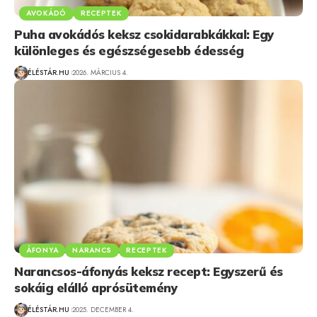
AVOKÁDÓ
RECEPTEK
Puha avokádós keksz csokidarabkákkal: Egy
különleges és egészségesebb édesség
ÉLÉSTÁR.HU
2026. MÁRCIUS 4.
ÁFONYA
NARANCS
RECEPTEK
Narancsos-áfonyás keksz recept: Egyszerű és
sokáig elálló aprósütemény
ÉLÉSTÁR.HU
2025. DECEMBER 4.