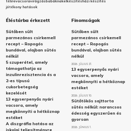
télire
vacsora
virágzás
babáknak
elkészítés
házi készítés
jótékony hatások
Éléstárba érkezett
Finomságok
Sütőben sült
Sütőben sült
parmezános csirkemell
parmezános csirkemell
recept – Ropogós
recept – Ropogós
bundával, olajban sütés
bundával, olajban sütés
nélkül
nélkül
5 szuperétel, amely
2026. JÚLIUS 31.
támogathatja az
13 egyserpenyős nyári
inzulinrezisztencia és a
vacsora, amely
2-es típusú
megkönnyíti a hétköznap
cukorbetegség
estéket
kezelését
2026. JÚLIUS 10.
13 egyserpenyős nyári
Sütőtökös sajttorta
vacsora, amely
sütés nélkül: narancsos
megkönnyíti a hétköznap
édesség egyszerűen és
estéket
gyorsan
A diszgráfia hatása az
2026. JÚNIUS 1.
iskolai teljesítményre