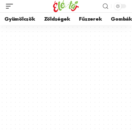
Gyümölcsök
Zöldségek
Fűszerek
Gombá