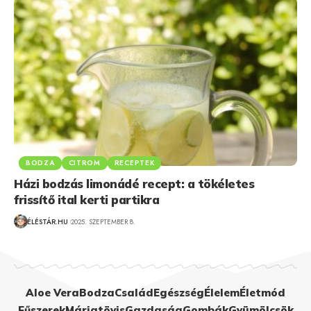
BODZA
CITROM
RECEPTEK
Házi bodzás limonádé recept: a tökéletes
frissítő ital kerti partikra
ÉLÉSTÁR.HU
2025. SZEPTEMBER 8.
Aloe Vera
Bodza
Család
Egészség
Élelem
Életmód
Fűszerek
Máriatövis
Gazdaság
Gombák
Gyümölcsök