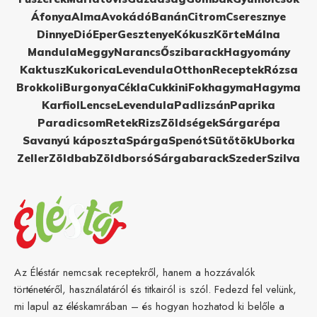
Áfonya
Alma
Avokádó
Banán
Citrom
Cseresznye
Dinnye
Dió
Eper
Gesztenye
Kókusz
Körte
Málna
Mandula
Meggy
Narancs
Őszibarack
Hagyomány
Kaktusz
Kukorica
Levendula
Otthon
Receptek
Rózsa
Brokkoli
Burgonya
Cékla
Cukkini
Fokhagyma
Hagyma
Karfiol
Lencse
Levendula
Padlizsán
Paprika
Paradicsom
Retek
Rizs
Zöldségek
Sárgarépa
Savanyú káposzta
Spárga
Spenót
Sütőtök
Uborka
Zeller
Zöldbab
Zöldborsó
Sárgabarack
Szeder
Szilva
Az Éléstár nemcsak receptekről, hanem a hozzávalók
történetéről, használatáról és titkairól is szól. Fedezd fel velünk,
mi lapul az éléskamrában – és hogyan hozhatod ki belőle a