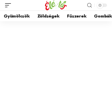
Gyümölcsök
Zöldségek
Fűszerek
Gombá