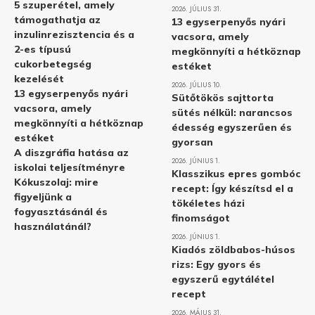
5 szuperétel, amely
2026. JÚLIUS 31.
támogathatja az
13 egyserpenyős nyári
inzulinrezisztencia és a
vacsora, amely
2-es típusú
megkönnyíti a hétköznap
cukorbetegség
estéket
kezelését
2026. JÚLIUS 10.
13 egyserpenyős nyári
Sütőtökös sajttorta
vacsora, amely
sütés nélkül: narancsos
megkönnyíti a hétköznap
édesség egyszerűen és
estéket
gyorsan
A diszgráfia hatása az
2026. JÚNIUS 1.
iskolai teljesítményre
Klasszikus epres gombóc
Kókuszolaj: mire
recept: Így készítsd el a
figyeljünk a
tökéletes házi
fogyasztásánál és
finomságot
használatánál?
2026. JÚNIUS 1.
Kiadós zöldbabos-húsos
rizs: Egy gyors és
egyszerű egytálétel
recept
2026. MÁJUS 31.