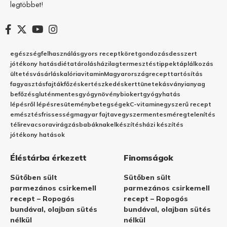
legtöbbet!
egészség
felhasználás
gyors recept
köret
gondozás
desszert
jótékony hatás
diéta
tárolás
házilag
termesztés
tippek
táplálkozás
ültetés
vásárlás
kalória
vitamin
Magyarország
recept
tartósítás
fagyasztás
fajták
főzés
kertészkedés
kert
tünetek
ásványianyag
befőzés
gluténmentes
gyógynövény
biokert
gyógyhatás
lépésről lépésre
sütemény
betegségek
C-vitamin
egyszerű recept
emésztés
frissesség
magyar fajta
vegyszermentes
méregtelenítés
télire
vacsora
virágzás
babáknak
elkészítés
házi készítés
jótékony hatások
Éléstárba érkezett
Finomságok
Sütőben sült
Sütőben sült
parmezános csirkemell
parmezános csirkemell
recept – Ropogós
recept – Ropogós
bundával, olajban sütés
bundával, olajban sütés
nélkül
nélkül