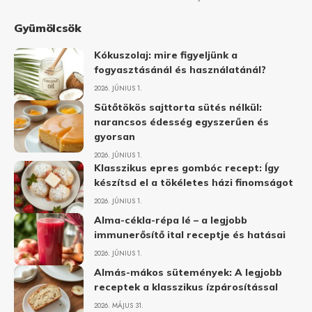
Gyümölcsök
Kókuszolaj: mire figyeljünk a
fogyasztásánál és használatánál?
2026. JÚNIUS 1.
Sütőtökös sajttorta sütés nélkül:
narancsos édesség egyszerűen és
gyorsan
2026. JÚNIUS 1.
Klasszikus epres gombóc recept: Így
készítsd el a tökéletes házi finomságot
2026. JÚNIUS 1.
Alma-cékla-répa lé – a legjobb
immunerősítő ital receptje és hatásai
2026. JÚNIUS 1.
Almás-mákos sütemények: A legjobb
receptek a klasszikus ízpárosítással
2026. MÁJUS 31.