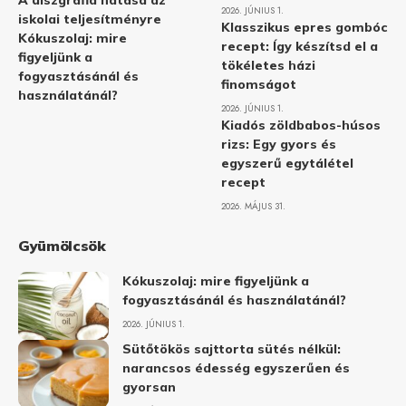
A diszgráfia hatása az
2026. JÚNIUS 1.
iskolai teljesítményre
Klasszikus epres gombóc
Kókuszolaj: mire
recept: Így készítsd el a
figyeljünk a
tökéletes házi
fogyasztásánál és
finomságot
használatánál?
2026. JÚNIUS 1.
Kiadós zöldbabos-húsos
rizs: Egy gyors és
egyszerű egytálétel
recept
2026. MÁJUS 31.
Gyümölcsök
Kókuszolaj: mire figyeljünk a
fogyasztásánál és használatánál?
2026. JÚNIUS 1.
Sütőtökös sajttorta sütés nélkül:
narancsos édesség egyszerűen és
gyorsan