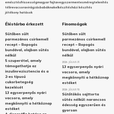
emésztés
frissesség
magyar fajta
vegyszermentes
méregtelenítés
télire
vacsora
virágzás
babáknak
elkészítés
házi készítés
jótékony hatások
Éléstárba érkezett
Finomságok
Sütőben sült
Sütőben sült
parmezános csirkemell
parmezános csirkemell
recept – Ropogós
recept – Ropogós
bundával, olajban sütés
bundával, olajban sütés
nélkül
nélkül
5 szuperétel, amely
2026. JÚLIUS 31.
támogathatja az
13 egyserpenyős nyári
inzulinrezisztencia és a
vacsora, amely
2-es típusú
megkönnyíti a hétköznap
cukorbetegség
estéket
kezelését
2026. JÚLIUS 10.
13 egyserpenyős nyári
Sütőtökös sajttorta
vacsora, amely
sütés nélkül: narancsos
megkönnyíti a hétköznap
édesség egyszerűen és
estéket
gyorsan