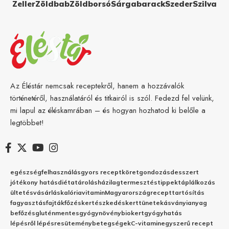
Zeller
Zöldbab
Zöldborsó
Sárgabarack
Szeder
Szilva
Az Éléstár nemcsak receptekről, hanem a hozzávalók
történetéről, használatáról és titkairól is szól. Fedezd fel velünk,
mi lapul az éléskamrában – és hogyan hozhatod ki belőle a
legtöbbet!
egészség
felhasználás
gyors recept
köret
gondozás
desszert
jótékony hatás
diéta
tárolás
házilag
termesztés
tippek
táplálkozás
ültetés
vásárlás
kalória
vitamin
Magyarország
recept
tartósítás
fagyasztás
fajták
főzés
kertészkedés
kert
tünetek
ásványianyag
befőzés
gluténmentes
gyógynövény
biokert
gyógyhatás
lépésről lépésre
sütemény
betegségek
C-vitamin
egyszerű recept