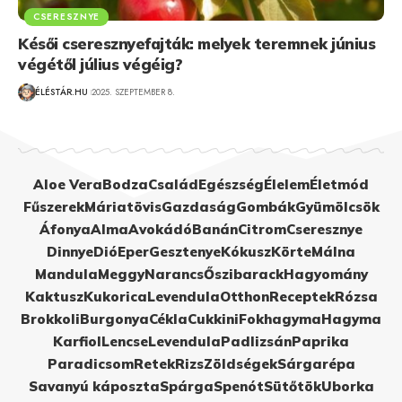
CSERESZNYE
Késői cseresznyefajták: melyek teremnek június
végétől július végéig?
ÉLÉSTÁR.HU
2025. SZEPTEMBER 8.
Aloe Vera
Bodza
Család
Egészség
Élelem
Életmód
Fűszerek
Máriatövis
Gazdaság
Gombák
Gyümölcsök
Áfonya
Alma
Avokádó
Banán
Citrom
Cseresznye
Dinnye
Dió
Eper
Gesztenye
Kókusz
Körte
Málna
Mandula
Meggy
Narancs
Őszibarack
Hagyomány
Kaktusz
Kukorica
Levendula
Otthon
Receptek
Rózsa
Brokkoli
Burgonya
Cékla
Cukkini
Fokhagyma
Hagyma
Karfiol
Lencse
Levendula
Padlizsán
Paprika
Paradicsom
Retek
Rizs
Zöldségek
Sárgarépa
Savanyú káposzta
Spárga
Spenót
Sütőtök
Uborka