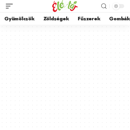
Gyümölcsök
Zöldségek
Fűszerek
Gombá