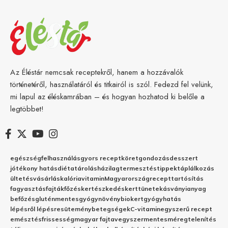
Az Éléstár nemcsak receptekről, hanem a hozzávalók
történetéről, használatáról és titkairól is szól. Fedezd fel velünk,
mi lapul az éléskamrában – és hogyan hozhatod ki belőle a
legtöbbet!
egészség
felhasználás
gyors recept
köret
gondozás
desszert
jótékony hatás
diéta
tárolás
házilag
termesztés
tippek
táplálkozás
ültetés
vásárlás
kalória
vitamin
Magyarország
recept
tartósítás
fagyasztás
fajták
főzés
kertészkedés
kert
tünetek
ásványianyag
befőzés
gluténmentes
gyógynövény
biokert
gyógyhatás
lépésről lépésre
sütemény
betegségek
C-vitamin
egyszerű recept
emésztés
frissesség
magyar fajta
vegyszermentes
méregtelenítés