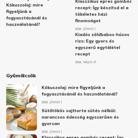
Klasszikus epres gombóc
Kókuszolaj: mire
recept: Így készítsd el a
figyeljünk a
tökéletes házi
fogyasztásánál és
finomságot
használatánál?
2026. JÚNIUS 1.
Kiadós zöldbabos-húsos
rizs: Egy gyors és
egyszerű egytálétel
recept
2026. MÁJUS 31.
Gyümölcsök
Kókuszolaj: mire figyeljünk a
fogyasztásánál és használatánál?
2026. JÚNIUS 1.
Sütőtökös sajttorta sütés nélkül:
narancsos édesség egyszerűen és
gyorsan
2026. JÚNIUS 1.
Klasszikus epres gombóc recept: Így