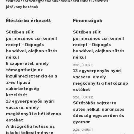
télire
vacsora
virágzás
babáknak
elkészítés
házi készítés
jótékony hatások
Éléstárba érkezett
Finomságok
Sütőben sült
Sütőben sült
parmezános csirkemell
parmezános csirkemell
recept – Ropogós
recept – Ropogós
bundával, olajban sütés
bundával, olajban sütés
nélkül
nélkül
5 szuperétel, amely
2026. JÚLIUS 31.
támogathatja az
13 egyserpenyős nyári
inzulinrezisztencia és a
vacsora, amely
2-es típusú
megkönnyíti a hétköznap
cukorbetegség
estéket
kezelését
2026. JÚLIUS 10.
13 egyserpenyős nyári
Sütőtökös sajttorta
vacsora, amely
sütés nélkül: narancsos
megkönnyíti a hétköznap
édesség egyszerűen és
estéket
gyorsan
A diszgráfia hatása az
2026. JÚNIUS 1.
iskolai teljesítményre