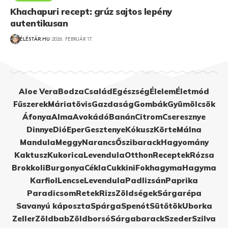
Khachapuri recept: grúz sajtos lepény
autentikusan
ÉLÉSTÁR.HU
2026. FEBRUÁR 17.
Aloe Vera
Bodza
Család
Egészség
Élelem
Életmód
Fűszerek
Máriatövis
Gazdaság
Gombák
Gyümölcsök
Áfonya
Alma
Avokádó
Banán
Citrom
Cseresznye
Dinnye
Dió
Eper
Gesztenye
Kókusz
Körte
Málna
Mandula
Meggy
Narancs
Őszibarack
Hagyomány
Kaktusz
Kukorica
Levendula
Otthon
Receptek
Rózsa
Brokkoli
Burgonya
Cékla
Cukkini
Fokhagyma
Hagyma
Karfiol
Lencse
Levendula
Padlizsán
Paprika
Paradicsom
Retek
Rizs
Zöldségek
Sárgarépa
Savanyú káposzta
Spárga
Spenót
Sütőtök
Uborka
Zeller
Zöldbab
Zöldborsó
Sárgabarack
Szeder
Szilva