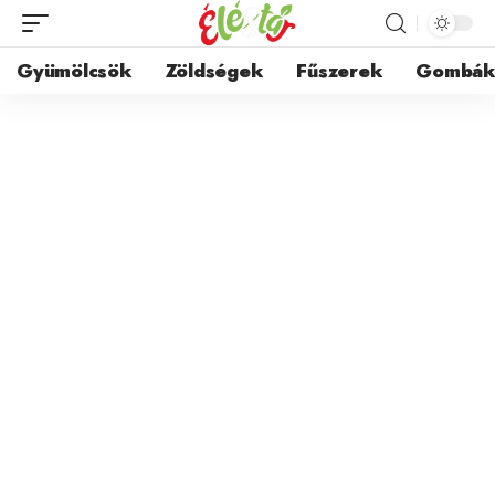
Gyümölcsök
Zöldségek
Fűszerek
Gombá