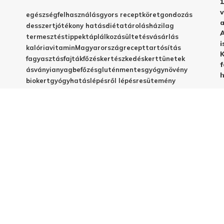
1
v
egészség
felhasználás
gyors recept
köret
gondozás
a
desszert
jótékony hatás
diéta
tárolás
házilag
A
termesztés
tippek
táplálkozás
ültetés
vásárlás
i
kalória
vitamin
Magyarország
recept
tartósítás
K
fagyasztás
fajták
főzés
kertészkedés
kert
tünetek
f
ásványianyag
befőzés
gluténmentes
gyógynövény
h
biokert
gyógyhatás
lépésről lépésre
sütemény
betegségek
C-vitamin
egyszerű recept
emésztés
frissesség
magyar fajta
vegyszermentes
méregtelenítés
télire
vacsora
virágzás
babáknak
elkészítés
házi készítés
jótékony hatások