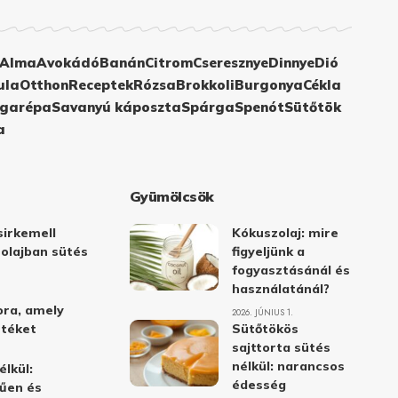
Alma
Avokádó
Banán
Citrom
Cseresznye
Dinnye
Dió
ula
Otthon
Receptek
Rózsa
Brokkoli
Burgonya
Cékla
garépa
Savanyú káposzta
Spárga
Spenót
Sütőtök
a
Gyümölcsök
irkemell
Kókuszolaj: mire
 olajban sütés
figyeljünk a
fogyasztásánál és
használatánál?
ora, amely
2026. JÚNIUS 1.
stéket
Sütőtökös
sajttorta sütés
nélkül: narancsos
élkül:
édesség
űen és