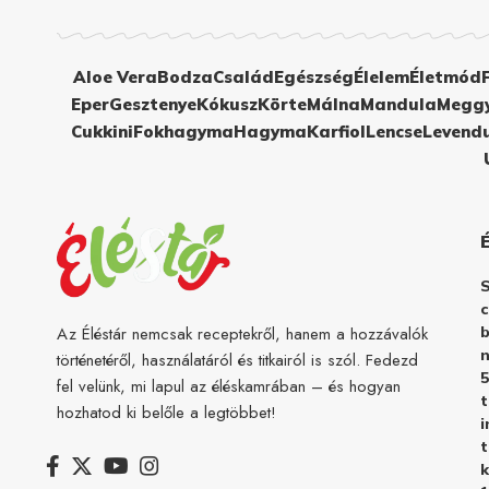
Aloe Vera
Bodza
Család
Egészség
Élelem
Életmód
Eper
Gesztenye
Kókusz
Körte
Málna
Mandula
Megg
Cukkini
Fokhagyma
Hagyma
Karfiol
Lencse
Levend
c
b
Az Éléstár nemcsak receptekről, hanem a hozzávalók
n
történetéről, használatáról és titkairól is szól. Fedezd
5
fel velünk, mi lapul az éléskamrában – és hogyan
hozhatod ki belőle a legtöbbet!
i
t
k