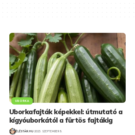
UBORKA
Uborkafajták képekkel: útmutató a
kígyóuborkától a fürtös fajtákig
ÉLÉSTÁR.HU
2025. SZEPTEMBER 8.