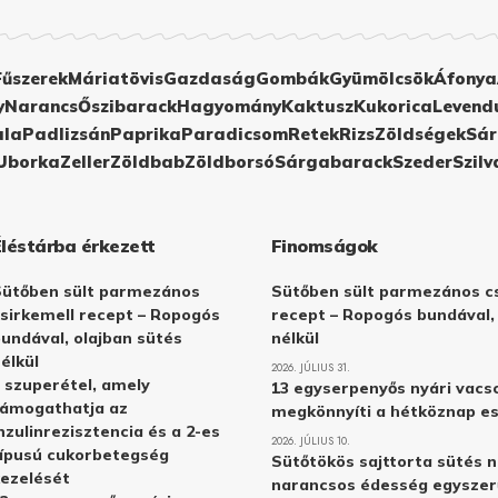
Fűszerek
Máriatövis
Gazdaság
Gombák
Gyümölcsök
Áfonya
y
Narancs
Őszibarack
Hagyomány
Kaktusz
Kukorica
Levend
ula
Padlizsán
Paprika
Paradicsom
Retek
Rizs
Zöldségek
Sár
Uborka
Zeller
Zöldbab
Zöldborsó
Sárgabarack
Szeder
Szilv
Éléstárba érkezett
Finomságok
Sütőben sült parmezános
Sütőben sült parmezános cs
sirkemell recept – Ropogós
recept – Ropogós bundával,
undával, olajban sütés
nélkül
élkül
2026. JÚLIUS 31.
 szuperétel, amely
13 egyserpenyős nyári vacs
támogathatja az
megkönnyíti a hétköznap e
nzulinrezisztencia és a 2-es
2026. JÚLIUS 10.
ípusú cukorbetegség
Sütőtökös sajttorta sütés n
ezelését
narancsos édesség egyszer