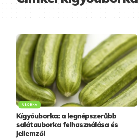
UBORKA
Kígyóuborka: a legnépszerűbb
salátauborka felhasználása és
jellemzői