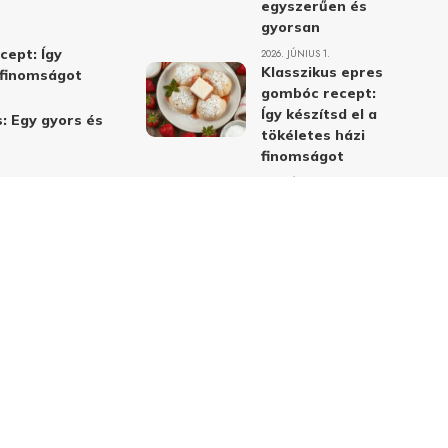
egyszerűen és
gyorsan
cept: Így
2026. JÚNIUS 1.
Klasszikus epres
i finomságot
gombóc recept:
Így készítsd el a
: Egy gyors és
tökéletes házi
finomságot
2026. JÚNIUS 1.
Alma-cékla-répa
lé – a legjobb
immunerősítő ital
receptje és
hatásai
2026. JÚNIUS 1.
Almás-mákos
sütemények: A
legjobb receptek
a klasszikus
ízpárosítással
2026. MÁJUS 31.