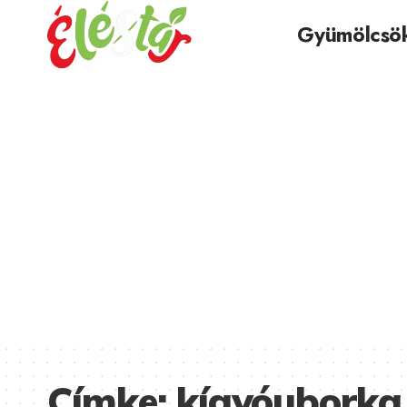
Gyümölcsö
Címke:
kígyóuborka