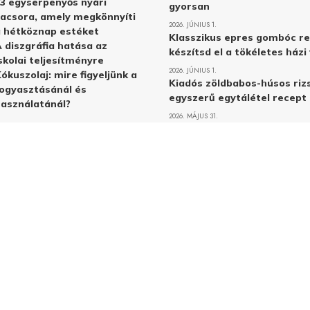
3 egyserpenyős nyári
gyorsan
acsora, amely megkönnyíti
2026. JÚNIUS 1.
 hétköznap estéket
Klasszikus epres gombóc re
 diszgráfia hatása az
készítsd el a tökéletes ház
skolai teljesítményre
2026. JÚNIUS 1.
ókuszolaj: mire figyeljünk a
Kiadós zöldbabos-húsos rizs
ogyasztásánál és
egyszerű egytálétel recept
asználatánál?
2026. MÁJUS 31.