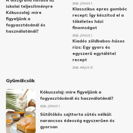
A diszgráfia hatása az
2026. JÚNIUS 1.
iskolai teljesítményre
Klasszikus epres gombóc
Kókuszolaj: mire
recept: Így készítsd el a
figyeljünk a
tökéletes házi
fogyasztásánál és
finomságot
használatánál?
2026. JÚNIUS 1.
Kiadós zöldbabos-húsos
rizs: Egy gyors és
egyszerű egytálétel
recept
2026. MÁJUS 31.
Gyümölcsök
Kókuszolaj: mire figyeljünk a
fogyasztásánál és használatánál?
2026. JÚNIUS 1.
Sütőtökös sajttorta sütés nélkül:
narancsos édesség egyszerűen és
gyorsan