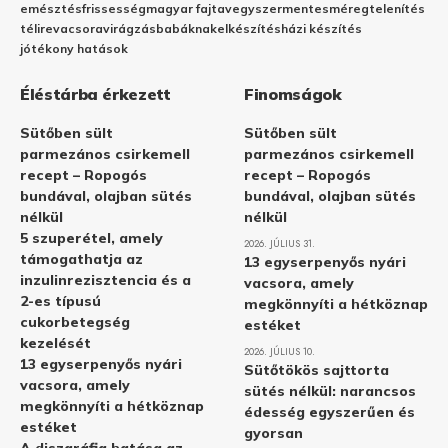
emésztés
frissesség
magyar fajta
vegyszermentes
méregtelenítés
télire
vacsora
virágzás
babáknak
elkészítés
házi készítés
jótékony hatások
Éléstárba érkezett
Finomságok
Sütőben sült
Sütőben sült
parmezános csirkemell
parmezános csirkemell
recept – Ropogós
recept – Ropogós
bundával, olajban sütés
bundával, olajban sütés
nélkül
nélkül
5 szuperétel, amely
2026. JÚLIUS 31.
támogathatja az
13 egyserpenyős nyári
inzulinrezisztencia és a
vacsora, amely
2-es típusú
megkönnyíti a hétköznap
cukorbetegség
estéket
kezelését
2026. JÚLIUS 10.
13 egyserpenyős nyári
Sütőtökös sajttorta
vacsora, amely
sütés nélkül: narancsos
megkönnyíti a hétköznap
édesség egyszerűen és
estéket
gyorsan