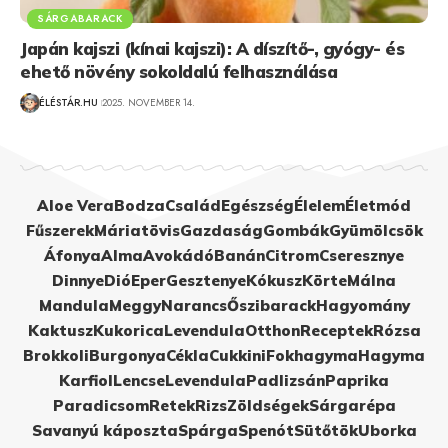
SÁRGABARACK
Japán kajszi (kínai kajszi): A díszítő-, gyógy- és
ehető növény sokoldalú felhasználása
ÉLÉSTÁR.HU
2025. NOVEMBER 14.
Aloe Vera
Bodza
Család
Egészség
Élelem
Életmód
Fűszerek
Máriatövis
Gazdaság
Gombák
Gyümölcsök
Áfonya
Alma
Avokádó
Banán
Citrom
Cseresznye
Dinnye
Dió
Eper
Gesztenye
Kókusz
Körte
Málna
Mandula
Meggy
Narancs
Őszibarack
Hagyomány
Kaktusz
Kukorica
Levendula
Otthon
Receptek
Rózsa
Brokkoli
Burgonya
Cékla
Cukkini
Fokhagyma
Hagyma
Karfiol
Lencse
Levendula
Padlizsán
Paprika
Paradicsom
Retek
Rizs
Zöldségek
Sárgarépa
Savanyú káposzta
Spárga
Spenót
Sütőtök
Uborka