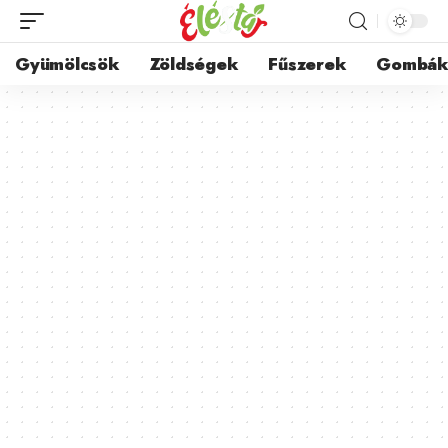
Gyümölcsök
Zöldségek
Fűszerek
Gombá