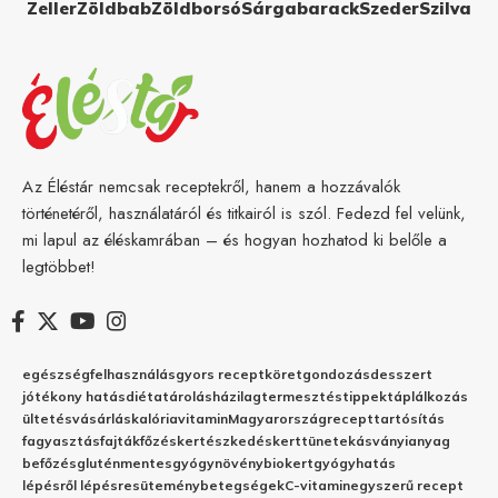
Zeller
Zöldbab
Zöldborsó
Sárgabarack
Szeder
Szilva
Az Éléstár nemcsak receptekről, hanem a hozzávalók
történetéről, használatáról és titkairól is szól. Fedezd fel velünk,
mi lapul az éléskamrában – és hogyan hozhatod ki belőle a
legtöbbet!
egészség
felhasználás
gyors recept
köret
gondozás
desszert
jótékony hatás
diéta
tárolás
házilag
termesztés
tippek
táplálkozás
ültetés
vásárlás
kalória
vitamin
Magyarország
recept
tartósítás
fagyasztás
fajták
főzés
kertészkedés
kert
tünetek
ásványianyag
befőzés
gluténmentes
gyógynövény
biokert
gyógyhatás
lépésről lépésre
sütemény
betegségek
C-vitamin
egyszerű recept