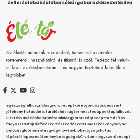
Zeller
Zöldbab
Zöldborsó
Sárgabarack
Szeder
Szilva
Az Éléstár nemcsak receptekről, hanem a hozzávalók
történetéről, használatáról és titkairól is szól. Fedezd fel velünk,
mi lapul az éléskamrában – és hogyan hozhatod ki belőle a
legtöbbet!
egészség
felhasználás
gyors recept
köret
gondozás
desszert
jótékony hatás
diéta
tárolás
házilag
termesztés
tippek
táplálkozás
ültetés
vásárlás
kalória
vitamin
Magyarország
recept
tartósítás
fagyasztás
fajták
főzés
kertészkedés
kert
tünetek
ásványianyag
befőzés
gluténmentes
gyógynövény
biokert
gyógyhatás
lépésről lépésre
sütemény
betegségek
C-vitamin
egyszerű recept