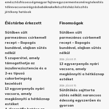
emésztés
frissesség
magyar fajta
vegyszermentes
méregtelenítés
télire
vacsora
virágzás
babáknak
elkészítés
házi készítés
jótékony hatások
Éléstárba érkezett
Finomságok
Sütőben sült
Sütőben sült
parmezános csirkemell
parmezános csirkemell
recept – Ropogós
recept – Ropogós
bundával, olajban sütés
bundával, olajban sütés
nélkül
nélkül
5 szuperétel, amely
2026. JÚLIUS 31.
támogathatja az
13 egyserpenyős nyári
inzulinrezisztencia és a
vacsora, amely
2-es típusú
megkönnyíti a hétköznap
cukorbetegség
estéket
kezelését
2026. JÚLIUS 10.
13 egyserpenyős nyári
Sütőtökös sajttorta
vacsora, amely
sütés nélkül: narancsos
megkönnyíti a hétköznap
édesség egyszerűen és
estéket
gyorsan