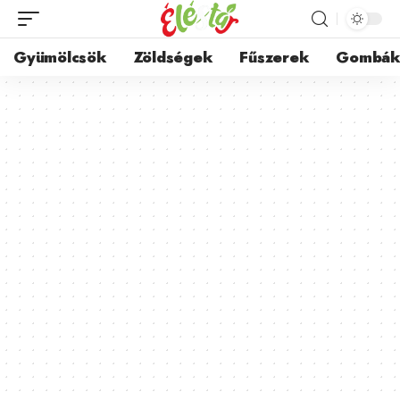
Gyümölcsök
Zöldségek
Fűszerek
Gombá