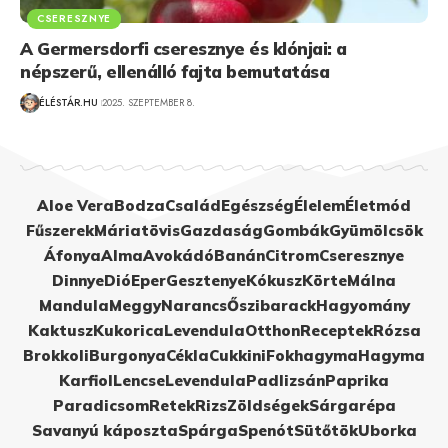
CSERESZNYE
A Germersdorfi cseresznye és klónjai: a
népszerű, ellenálló fajta bemutatása
ÉLÉSTÁR.HU
2025. SZEPTEMBER 8.
Aloe Vera
Bodza
Család
Egészség
Élelem
Életmód
Fűszerek
Máriatövis
Gazdaság
Gombák
Gyümölcsök
Áfonya
Alma
Avokádó
Banán
Citrom
Cseresznye
Dinnye
Dió
Eper
Gesztenye
Kókusz
Körte
Málna
Mandula
Meggy
Narancs
Őszibarack
Hagyomány
Kaktusz
Kukorica
Levendula
Otthon
Receptek
Rózsa
Brokkoli
Burgonya
Cékla
Cukkini
Fokhagyma
Hagyma
Karfiol
Lencse
Levendula
Padlizsán
Paprika
Paradicsom
Retek
Rizs
Zöldségek
Sárgarépa
Savanyú káposzta
Spárga
Spenót
Sütőtök
Uborka