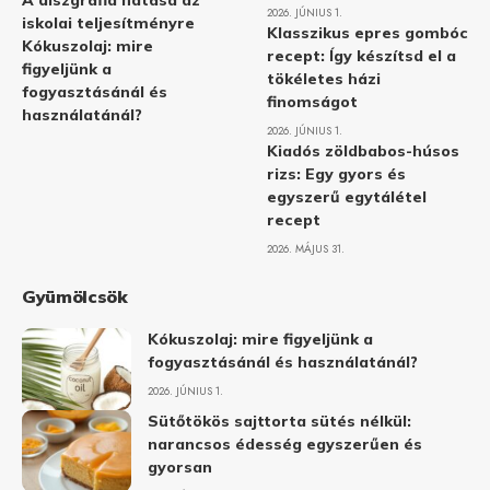
A diszgráfia hatása az
2026. JÚNIUS 1.
iskolai teljesítményre
Klasszikus epres gombóc
Kókuszolaj: mire
recept: Így készítsd el a
figyeljünk a
tökéletes házi
fogyasztásánál és
finomságot
használatánál?
2026. JÚNIUS 1.
Kiadós zöldbabos-húsos
rizs: Egy gyors és
egyszerű egytálétel
recept
2026. MÁJUS 31.
Gyümölcsök
Kókuszolaj: mire figyeljünk a
fogyasztásánál és használatánál?
2026. JÚNIUS 1.
Sütőtökös sajttorta sütés nélkül:
narancsos édesség egyszerűen és
gyorsan