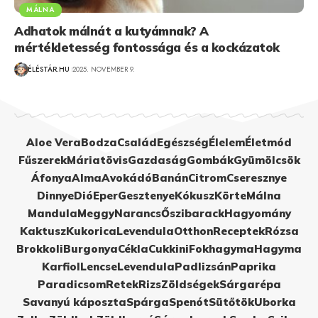
MÁLNA
Adhatok málnát a kutyámnak? A
mértékletesség fontossága és a kockázatok
ÉLÉSTÁR.HU
2025. NOVEMBER 9.
Aloe Vera
Bodza
Család
Egészség
Élelem
Életmód
Fűszerek
Máriatövis
Gazdaság
Gombák
Gyümölcsök
Áfonya
Alma
Avokádó
Banán
Citrom
Cseresznye
Dinnye
Dió
Eper
Gesztenye
Kókusz
Körte
Málna
Mandula
Meggy
Narancs
Őszibarack
Hagyomány
Kaktusz
Kukorica
Levendula
Otthon
Receptek
Rózsa
Brokkoli
Burgonya
Cékla
Cukkini
Fokhagyma
Hagyma
Karfiol
Lencse
Levendula
Padlizsán
Paprika
Paradicsom
Retek
Rizs
Zöldségek
Sárgarépa
Savanyú káposzta
Spárga
Spenót
Sütőtök
Uborka