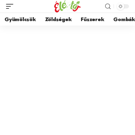
Gyümölcsök
Zöldségek
Fűszerek
Gombá