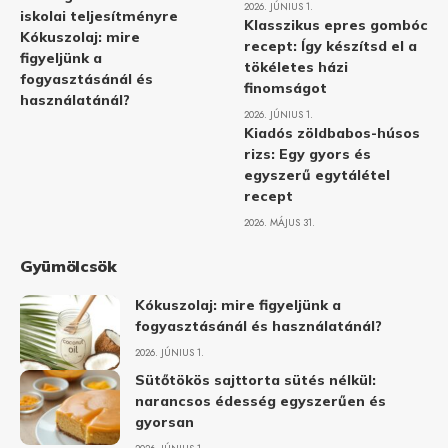
2026. JÚNIUS 1.
iskolai teljesítményre
Klasszikus epres gombóc
Kókuszolaj: mire
recept: Így készítsd el a
figyeljünk a
tökéletes házi
fogyasztásánál és
finomságot
használatánál?
2026. JÚNIUS 1.
Kiadós zöldbabos-húsos
rizs: Egy gyors és
egyszerű egytálétel
recept
2026. MÁJUS 31.
Gyümölcsök
Kókuszolaj: mire figyeljünk a
fogyasztásánál és használatánál?
2026. JÚNIUS 1.
Sütőtökös sajttorta sütés nélkül:
narancsos édesség egyszerűen és
gyorsan