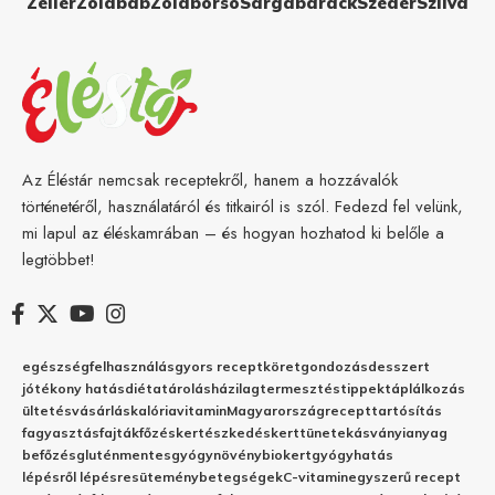
Zeller
Zöldbab
Zöldborsó
Sárgabarack
Szeder
Szilva
Az Éléstár nemcsak receptekről, hanem a hozzávalók
történetéről, használatáról és titkairól is szól. Fedezd fel velünk,
mi lapul az éléskamrában – és hogyan hozhatod ki belőle a
legtöbbet!
egészség
felhasználás
gyors recept
köret
gondozás
desszert
jótékony hatás
diéta
tárolás
házilag
termesztés
tippek
táplálkozás
ültetés
vásárlás
kalória
vitamin
Magyarország
recept
tartósítás
fagyasztás
fajták
főzés
kertészkedés
kert
tünetek
ásványianyag
befőzés
gluténmentes
gyógynövény
biokert
gyógyhatás
lépésről lépésre
sütemény
betegségek
C-vitamin
egyszerű recept