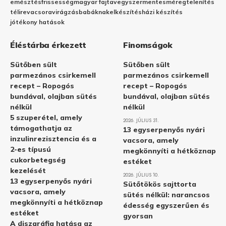
emésztés
frissesség
magyar fajta
vegyszermentes
méregtelenítés
télire
vacsora
virágzás
babáknak
elkészítés
házi készítés
jótékony hatások
Éléstárba érkezett
Finomságok
Sütőben sült
Sütőben sült
parmezános csirkemell
parmezános csirkemell
recept – Ropogós
recept – Ropogós
bundával, olajban sütés
bundával, olajban sütés
nélkül
nélkül
5 szuperétel, amely
2026. JÚLIUS 31.
támogathatja az
13 egyserpenyős nyári
inzulinrezisztencia és a
vacsora, amely
2-es típusú
megkönnyíti a hétköznap
cukorbetegség
estéket
kezelését
2026. JÚLIUS 10.
13 egyserpenyős nyári
Sütőtökös sajttorta
vacsora, amely
sütés nélkül: narancsos
megkönnyíti a hétköznap
édesség egyszerűen és
estéket
gyorsan
A diszgráfia hatása az