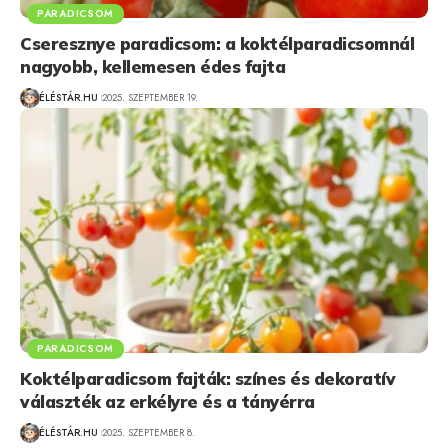
PARADICSOM
Cseresznye paradicsom: a koktélparadicsomnál
nagyobb, kellemesen édes fajta
ÉLÉSTÁR.HU
2025. SZEPTEMBER 19.
PARADICSOM
Koktélparadicsom fajták: színes és dekoratív
választék az erkélyre és a tányérra
ÉLÉSTÁR.HU
2025. SZEPTEMBER 8.