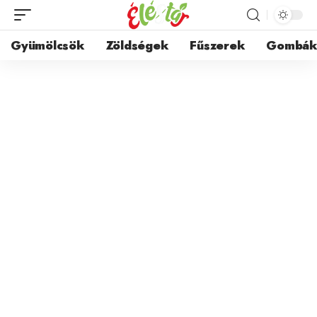
Gyümölcsök
Zöldségek
Fűszerek
Gombá