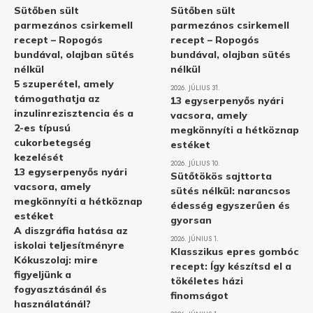
Sütőben sült
Sütőben sült
parmezános csirkemell
parmezános csirkemell
recept – Ropogós
recept – Ropogós
bundával, olajban sütés
bundával, olajban sütés
nélkül
nélkül
5 szuperétel, amely
2026. JÚLIUS 31.
támogathatja az
13 egyserpenyős nyári
inzulinrezisztencia és a
vacsora, amely
2-es típusú
megkönnyíti a hétköznap
cukorbetegség
estéket
kezelését
2026. JÚLIUS 10.
13 egyserpenyős nyári
Sütőtökös sajttorta
vacsora, amely
sütés nélkül: narancsos
megkönnyíti a hétköznap
édesség egyszerűen és
estéket
gyorsan
A diszgráfia hatása az
2026. JÚNIUS 1.
iskolai teljesítményre
Klasszikus epres gombóc
Kókuszolaj: mire
recept: Így készítsd el a
figyeljünk a
tökéletes házi
fogyasztásánál és
finomságot
használatánál?