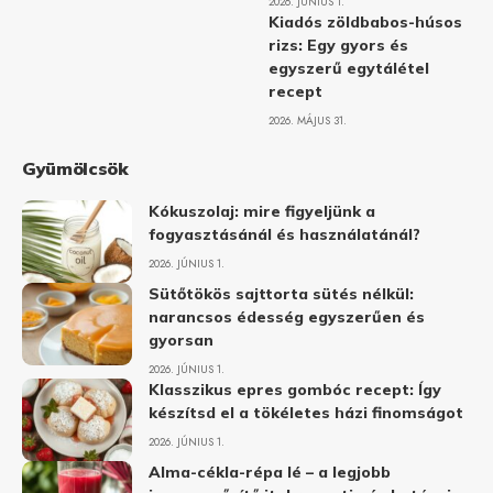
2026. JÚNIUS 1.
Kiadós zöldbabos-húsos
rizs: Egy gyors és
egyszerű egytálétel
recept
2026. MÁJUS 31.
Gyümölcsök
Kókuszolaj: mire figyeljünk a
fogyasztásánál és használatánál?
2026. JÚNIUS 1.
Sütőtökös sajttorta sütés nélkül:
narancsos édesség egyszerűen és
gyorsan
2026. JÚNIUS 1.
Klasszikus epres gombóc recept: Így
készítsd el a tökéletes házi finomságot
2026. JÚNIUS 1.
Alma-cékla-répa lé – a legjobb