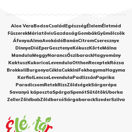
Aloe Vera
Bodza
Család
Egészség
Élelem
Életmód
Fűszerek
Máriatövis
Gazdaság
Gombák
Gyümölcsök
Áfonya
Alma
Avokádó
Banán
Citrom
Cseresznye
Dinnye
Dió
Eper
Gesztenye
Kókusz
Körte
Málna
Mandula
Meggy
Narancs
Őszibarack
Hagyomány
Kaktusz
Kukorica
Levendula
Otthon
Receptek
Rózsa
Brokkoli
Burgonya
Cékla
Cukkini
Fokhagyma
Hagyma
Karfiol
Lencse
Levendula
Padlizsán
Paprika
Paradicsom
Retek
Rizs
Zöldségek
Sárgarépa
Savanyú káposzta
Spárga
Spenót
Sütőtök
Uborka
Zeller
Zöldbab
Zöldborsó
Sárgabarack
Szeder
Szilva