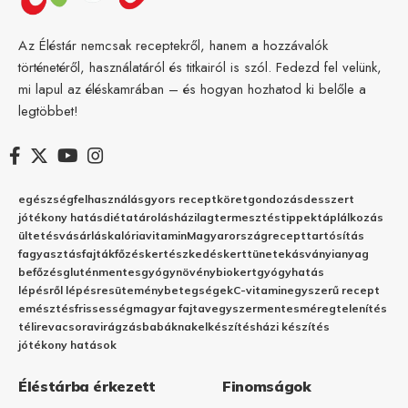
Az Éléstár nemcsak receptekről, hanem a hozzávalók
történetéről, használatáról és titkairól is szól. Fedezd fel velünk,
mi lapul az éléskamrában – és hogyan hozhatod ki belőle a
legtöbbet!
egészség
felhasználás
gyors recept
köret
gondozás
desszert
jótékony hatás
diéta
tárolás
házilag
termesztés
tippek
táplálkozás
ültetés
vásárlás
kalória
vitamin
Magyarország
recept
tartósítás
fagyasztás
fajták
főzés
kertészkedés
kert
tünetek
ásványianyag
befőzés
gluténmentes
gyógynövény
biokert
gyógyhatás
lépésről lépésre
sütemény
betegségek
C-vitamin
egyszerű recept
emésztés
frissesség
magyar fajta
vegyszermentes
méregtelenítés
télire
vacsora
virágzás
babáknak
elkészítés
házi készítés
jótékony hatások
Éléstárba érkezett
Finomságok