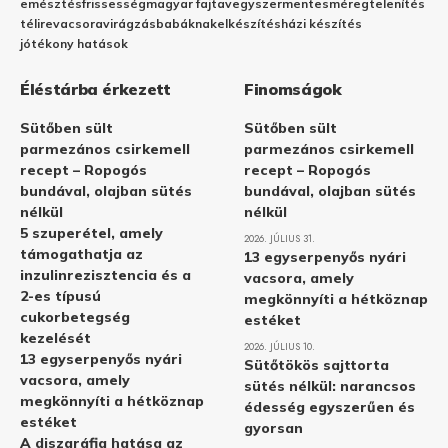
emésztés
frissesség
magyar fajta
vegyszermentes
méregtelenítés
télire
vacsora
virágzás
babáknak
elkészítés
házi készítés
jótékony hatások
Éléstárba érkezett
Finomságok
Sütőben sült
Sütőben sült
parmezános csirkemell
parmezános csirkemell
recept – Ropogós
recept – Ropogós
bundával, olajban sütés
bundával, olajban sütés
nélkül
nélkül
5 szuperétel, amely
2026. JÚLIUS 31.
támogathatja az
13 egyserpenyős nyári
inzulinrezisztencia és a
vacsora, amely
2-es típusú
megkönnyíti a hétköznap
cukorbetegség
estéket
kezelését
2026. JÚLIUS 10.
13 egyserpenyős nyári
Sütőtökös sajttorta
vacsora, amely
sütés nélkül: narancsos
megkönnyíti a hétköznap
édesség egyszerűen és
estéket
gyorsan
A diszgráfia hatása az