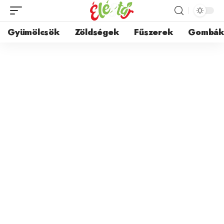
Gyümölcsök
Zöldségek
Fűszerek
Gombá