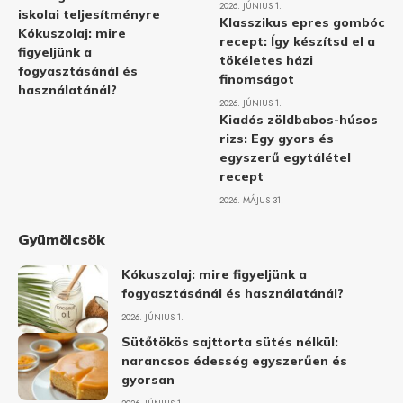
2026. JÚNIUS 1.
iskolai teljesítményre
Klasszikus epres gombóc
Kókuszolaj: mire
recept: Így készítsd el a
figyeljünk a
tökéletes házi
fogyasztásánál és
finomságot
használatánál?
2026. JÚNIUS 1.
Kiadós zöldbabos-húsos
rizs: Egy gyors és
egyszerű egytálétel
recept
2026. MÁJUS 31.
Gyümölcsök
Kókuszolaj: mire figyeljünk a
fogyasztásánál és használatánál?
2026. JÚNIUS 1.
Sütőtökös sajttorta sütés nélkül:
narancsos édesség egyszerűen és
gyorsan