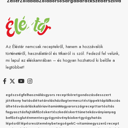
Zeller
Zöldbab
Zöldborsó
Sárgabarack
Szeder
Szilva
Az Éléstár nemcsak receptekről, hanem a hozzávalók
történetéről, használatáról és titkairól is szól. Fedezd fel velünk,
mi lapul az éléskamrában – és hogyan hozhatod ki belőle a
legtöbbet!
egészség
felhasználás
gyors recept
köret
gondozás
desszert
jótékony hatás
diéta
tárolás
házilag
termesztés
tippek
táplálkozás
ültetés
vásárlás
kalória
vitamin
Magyarország
recept
tartósítás
fagyasztás
fajták
főzés
kertészkedés
kert
tünetek
ásványianyag
befőzés
gluténmentes
gyógynövény
biokert
gyógyhatás
lépésről lépésre
sütemény
betegségek
C-vitamin
egyszerű recept