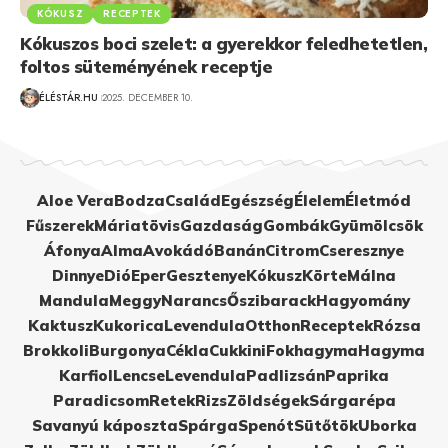
KÓKUSZ
RECEPTEK
Kókuszos boci szelet: a gyerekkor feledhetetlen,
foltos süteményének receptje
ÉLÉSTÁR.HU
2025. DECEMBER 10.
Aloe Vera
Bodza
Család
Egészség
Élelem
Életmód
Fűszerek
Máriatövis
Gazdaság
Gombák
Gyümölcsök
Áfonya
Alma
Avokádó
Banán
Citrom
Cseresznye
Dinnye
Dió
Eper
Gesztenye
Kókusz
Körte
Málna
Mandula
Meggy
Narancs
Őszibarack
Hagyomány
Kaktusz
Kukorica
Levendula
Otthon
Receptek
Rózsa
Brokkoli
Burgonya
Cékla
Cukkini
Fokhagyma
Hagyma
Karfiol
Lencse
Levendula
Padlizsán
Paprika
Paradicsom
Retek
Rizs
Zöldségek
Sárgarépa
Savanyú káposzta
Spárga
Spenót
Sütőtök
Uborka