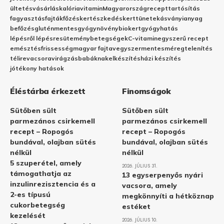
ültetés
vásárlás
kalória
vitamin
Magyarország
recept
tartósítás
fagyasztás
fajták
főzés
kertészkedés
kert
tünetek
ásványianyag
befőzés
gluténmentes
gyógynövény
biokert
gyógyhatás
lépésről lépésre
sütemény
betegségek
C-vitamin
egyszerű recept
emésztés
frissesség
magyar fajta
vegyszermentes
méregtelenítés
télire
vacsora
virágzás
babáknak
elkészítés
házi készítés
jótékony hatások
Éléstárba érkezett
Finomságok
Sütőben sült
Sütőben sült
parmezános csirkemell
parmezános csirkemell
recept – Ropogós
recept – Ropogós
bundával, olajban sütés
bundával, olajban sütés
nélkül
nélkül
5 szuperétel, amely
2026. JÚLIUS 31.
támogathatja az
13 egyserpenyős nyári
inzulinrezisztencia és a
vacsora, amely
2-es típusú
megkönnyíti a hétköznap
cukorbetegség
estéket
kezelését
2026. JÚLIUS 10.