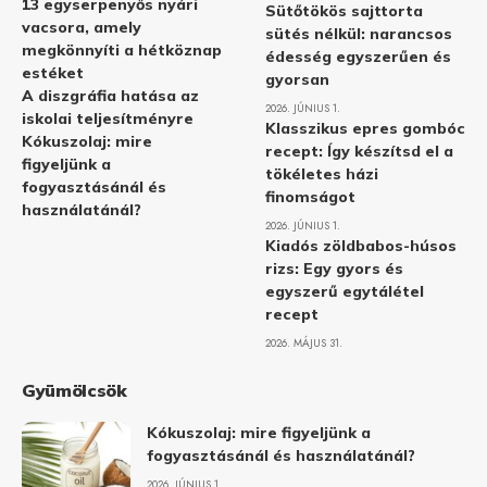
13 egyserpenyős nyári
Sütőtökös sajttorta
vacsora, amely
sütés nélkül: narancsos
megkönnyíti a hétköznap
édesség egyszerűen és
estéket
gyorsan
A diszgráfia hatása az
2026. JÚNIUS 1.
iskolai teljesítményre
Klasszikus epres gombóc
Kókuszolaj: mire
recept: Így készítsd el a
figyeljünk a
tökéletes házi
fogyasztásánál és
finomságot
használatánál?
2026. JÚNIUS 1.
Kiadós zöldbabos-húsos
rizs: Egy gyors és
egyszerű egytálétel
recept
2026. MÁJUS 31.
Gyümölcsök
Kókuszolaj: mire figyeljünk a
fogyasztásánál és használatánál?
2026. JÚNIUS 1.