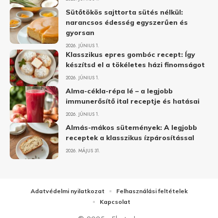
Sütőtökös sajttorta sütés nélkül:
narancsos édesség egyszerűen és
gyorsan
2026. JÚNIUS 1.
Klasszikus epres gombóc recept: Így
készítsd el a tökéletes házi finomságot
2026. JÚNIUS 1.
Alma-cékla-répa lé – a legjobb
immunerősítő ital receptje és hatásai
2026. JÚNIUS 1.
Almás-mákos sütemények: A legjobb
receptek a klasszikus ízpárosítással
2026. MÁJUS 31.
Adatvédelmi nyilatkozat
Felhasználási feltételek
Kapcsolat