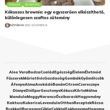
KÓKUSZ
RECEPTEK
Kókuszos brownie: egy egyszerűen elkészíthető,
különlegesen szaftos sütemény
ÉLÉSTÁR.HU
2025. NOVEMBER 15.
Aloe Vera
Bodza
Család
Egészség
Élelem
Életmód
Fűszerek
Máriatövis
Gazdaság
Gombák
Gyümölcsök
Áfonya
Alma
Avokádó
Banán
Citrom
Cseresznye
Dinnye
Dió
Eper
Gesztenye
Kókusz
Körte
Málna
Mandula
Meggy
Narancs
Őszibarack
Hagyomány
Kaktusz
Kukorica
Levendula
Otthon
Receptek
Rózsa
Brokkoli
Burgonya
Cékla
Cukkini
Fokhagyma
Hagyma