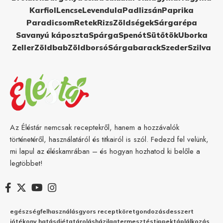
Karfiol
Lencse
Levendula
Padlizsán
Paprika
Paradicsom
Retek
Rizs
Zöldségek
Sárgarépa
Savanyú káposzta
Spárga
Spenót
Sütőtök
Uborka
Zeller
Zöldbab
Zöldborsó
Sárgabarack
Szeder
Szilva
Az Éléstár nemcsak receptekről, hanem a hozzávalók
történetéről, használatáról és titkairól is szól. Fedezd fel velünk,
mi lapul az éléskamrában – és hogyan hozhatod ki belőle a
legtöbbet!
egészség
felhasználás
gyors recept
köret
gondozás
desszert
jótékony hatás
diéta
tárolás
házilag
termesztés
tippek
táplálkozás