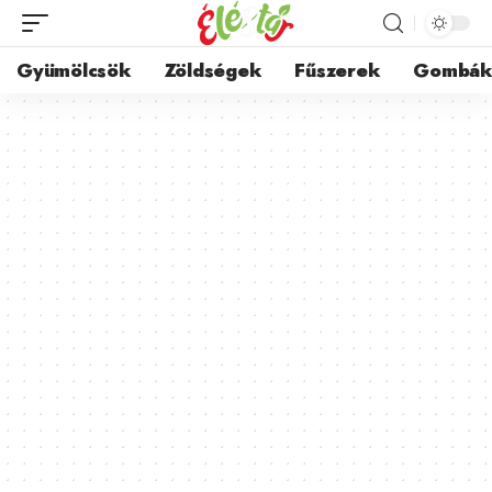
Gyümölcsök
Zöldségek
Fűszerek
Gombá