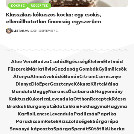
KÓKUSZ
RECEPTEK
Klasszikus kókuszos kocka: egy csokis,
ellenállhatatlan finomság egyszerűen
ÉLÉSTÁR.HU
2025. SZEPTEMBER 7.
Aloe Vera
Bodza
Család
Egészség
Élelem
Életmód
Fűszerek
Máriatövis
Gazdaság
Gombák
Gyümölcsök
Áfonya
Alma
Avokádó
Banán
Citrom
Cseresznye
Dinnye
Dió
Eper
Gesztenye
Kókusz
Körte
Málna
Mandula
Meggy
Narancs
Őszibarack
Hagyomány
Kaktusz
Kukorica
Levendula
Otthon
Receptek
Rózsa
Brokkoli
Burgonya
Cékla
Cukkini
Fokhagyma
Hagyma
Karfiol
Lencse
Levendula
Padlizsán
Paprika
Paradicsom
Retek
Rizs
Zöldségek
Sárgarépa
Savanyú káposzta
Spárga
Spenót
Sütőtök
Uborka