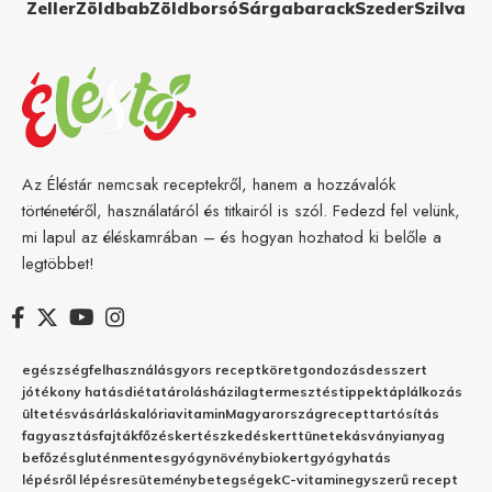
Zeller
Zöldbab
Zöldborsó
Sárgabarack
Szeder
Szilva
Az Éléstár nemcsak receptekről, hanem a hozzávalók
történetéről, használatáról és titkairól is szól. Fedezd fel velünk,
mi lapul az éléskamrában – és hogyan hozhatod ki belőle a
legtöbbet!
egészség
felhasználás
gyors recept
köret
gondozás
desszert
jótékony hatás
diéta
tárolás
házilag
termesztés
tippek
táplálkozás
ültetés
vásárlás
kalória
vitamin
Magyarország
recept
tartósítás
fagyasztás
fajták
főzés
kertészkedés
kert
tünetek
ásványianyag
befőzés
gluténmentes
gyógynövény
biokert
gyógyhatás
lépésről lépésre
sütemény
betegségek
C-vitamin
egyszerű recept