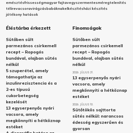
emésztés
frissesség
magyar fajta
vegyszermentes
méregtelenítés
télire
vacsora
virágzás
babáknak
elkészítés
házi készítés
jótékony hatások
Éléstárba érkezett
Finomságok
Sütőben sült
Sütőben sült
parmezános csirkemell
parmezános csirkemell
recept – Ropogós
recept – Ropogós
bundával, olajban sütés
bundával, olajban sütés
nélkül
nélkül
5 szuperétel, amely
2026. JÚLIUS 31.
támogathatja az
13 egyserpenyős nyári
inzulinrezisztencia és a
vacsora, amely
2-es típusú
megkönnyíti a hétköznap
cukorbetegség
estéket
kezelését
2026. JÚLIUS 10.
13 egyserpenyős nyári
Sütőtökös sajttorta
vacsora, amely
sütés nélkül: narancsos
megkönnyíti a hétköznap
édesség egyszerűen és
estéket
gyorsan