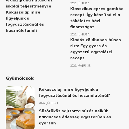
A diszgráfia hatása az
2026. JÚNIUS 1.
iskolai teljesítményre
Klasszikus epres gombóc
Kókuszolaj: mire
recept: Így készítsd el a
figyeljünk a
tökéletes házi
fogyasztásánál és
finomságot
használatánál?
2026. JÚNIUS 1.
Kiadós zöldbabos-húsos
rizs: Egy gyors és
egyszerű egytálétel
recept
2026. MÁJUS 31.
Gyümölcsök
Kókuszolaj: mire figyeljünk a
fogyasztásánál és használatánál?
2026. JÚNIUS 1.
Sütőtökös sajttorta sütés nélkül:
narancsos édesség egyszerűen és
gyorsan