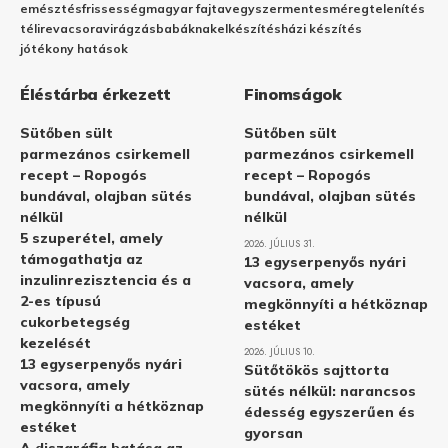
emésztés
frissesség
magyar fajta
vegyszermentes
méregtelenítés
télire
vacsora
virágzás
babáknak
elkészítés
házi készítés
jótékony hatások
Éléstárba érkezett
Finomságok
Sütőben sült
Sütőben sült
parmezános csirkemell
parmezános csirkemell
recept – Ropogós
recept – Ropogós
bundával, olajban sütés
bundával, olajban sütés
nélkül
nélkül
5 szuperétel, amely
2026. JÚLIUS 31.
támogathatja az
13 egyserpenyős nyári
inzulinrezisztencia és a
vacsora, amely
2-es típusú
megkönnyíti a hétköznap
cukorbetegség
estéket
kezelését
2026. JÚLIUS 10.
13 egyserpenyős nyári
Sütőtökös sajttorta
vacsora, amely
sütés nélkül: narancsos
megkönnyíti a hétköznap
édesség egyszerűen és
estéket
gyorsan