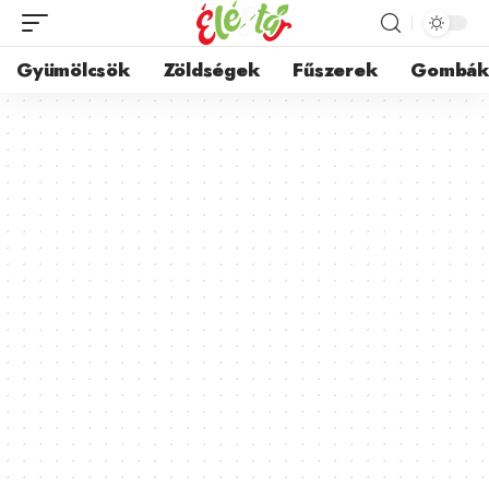
Gyümölcsök
Zöldségek
Fűszerek
Gombá