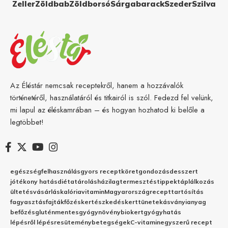
Zeller
Zöldbab
Zöldborsó
Sárgabarack
Szeder
Szilva
Az Éléstár nemcsak receptekről, hanem a hozzávalók
történetéről, használatáról és titkairól is szól. Fedezd fel velünk,
mi lapul az éléskamrában – és hogyan hozhatod ki belőle a
legtöbbet!
egészség
felhasználás
gyors recept
köret
gondozás
desszert
jótékony hatás
diéta
tárolás
házilag
termesztés
tippek
táplálkozás
ültetés
vásárlás
kalória
vitamin
Magyarország
recept
tartósítás
fagyasztás
fajták
főzés
kertészkedés
kert
tünetek
ásványianyag
befőzés
gluténmentes
gyógynövény
biokert
gyógyhatás
lépésről lépésre
sütemény
betegségek
C-vitamin
egyszerű recept