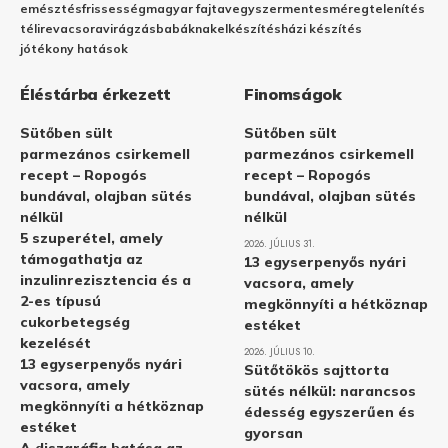
emésztés
frissesség
magyar fajta
vegyszermentes
méregtelenítés
télire
vacsora
virágzás
babáknak
elkészítés
házi készítés
jótékony hatások
Éléstárba érkezett
Finomságok
Sütőben sült
Sütőben sült
parmezános csirkemell
parmezános csirkemell
recept – Ropogós
recept – Ropogós
bundával, olajban sütés
bundával, olajban sütés
nélkül
nélkül
5 szuperétel, amely
2026. JÚLIUS 31.
támogathatja az
13 egyserpenyős nyári
inzulinrezisztencia és a
vacsora, amely
2-es típusú
megkönnyíti a hétköznap
cukorbetegség
estéket
kezelését
2026. JÚLIUS 10.
13 egyserpenyős nyári
Sütőtökös sajttorta
vacsora, amely
sütés nélkül: narancsos
megkönnyíti a hétköznap
édesség egyszerűen és
estéket
gyorsan