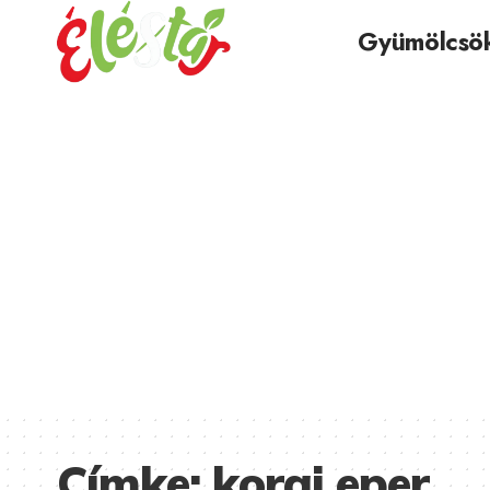
Gyümölcsö
Címke:
korai eper