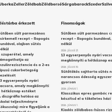
Uborka
Zeller
Zöldbab
Zöldborsó
Sárgabarack
Szeder
Szilv
Éléstárba érkezett
Finomságok
Sütőben sült parmezános
Sütőben sült parmezános cs
sirkemell recept – Ropogós
recept – Ropogós bundával,
undával, olajban sütés
nélkül
élkül
2026. JÚLIUS 31.
 szuperétel, amely
13 egyserpenyős nyári vacs
támogathatja az
megkönnyíti a hétköznap e
nzulinrezisztencia és a 2-es
2026. JÚLIUS 10.
ípusú cukorbetegség
Sütőtökös sajttorta sütés n
ezelését
narancsos édesség egyszer
3 egyserpenyős nyári
gyorsan
acsora, amely megkönnyíti
2026. JÚNIUS 1.
 hétköznap estéket
Klasszikus epres gombóc re
 diszgráfia hatása az
készítsd el a tökéletes ház
skolai teljesítményre
2026. JÚNIUS 1.
ókuszolaj: mire figyeljünk a
Kiadós zöldbabos-húsos rizs
ogyasztásánál és