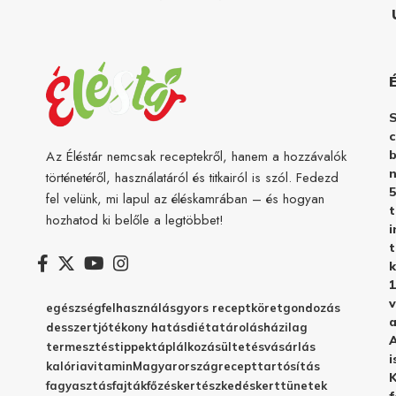
c
b
Az Éléstár nemcsak receptekről, hanem a hozzávalók
n
történetéről, használatáról és titkairól is szól. Fedezd
5
fel velünk, mi lapul az éléskamrában – és hogyan
hozhatod ki belőle a legtöbbet!
i
t
k
1
v
egészség
felhasználás
gyors recept
köret
gondozás
a
desszert
jótékony hatás
diéta
tárolás
házilag
A
termesztés
tippek
táplálkozás
ültetés
vásárlás
i
kalória
vitamin
Magyarország
recept
tartósítás
K
fagyasztás
fajták
főzés
kertészkedés
kert
tünetek
f