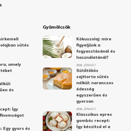
a
Gyümölcsök
irkemell
Kókuszolaj: mire
 olajban sütés
figyeljünk a
fogyasztásánál és
használatánál?
ora, amely
2026. JÚNIUS 1.
stéket
Sütőtökös
sajttorta sütés
nélkül: narancsos
élkül:
édesség
űen és
egyszerűen és
gyorsan
cept: Így
2026. JÚNIUS 1.
Klasszikus epres
i finomságot
gombóc recept:
Így készítsd el a
: Egy gyors és