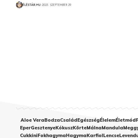
ÉLÉSTÁR.HU
2025. SZEPTEMBER 29.
Aloe Vera
Bodza
Család
Egészség
Élelem
Életmód
Eper
Gesztenye
Kókusz
Körte
Málna
Mandula
Megg
Cukkini
Fokhagyma
Hagyma
Karfiol
Lencse
Levend