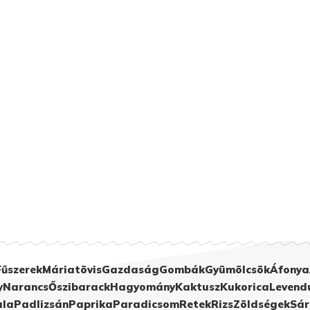
Fűszerek
Máriatövis
Gazdaság
Gombák
Gyümölcsök
Áfonya
y
Narancs
Őszibarack
Hagyomány
Kaktusz
Kukorica
Levend
ula
Padlizsán
Paprika
Paradicsom
Retek
Rizs
Zöldségek
Sár