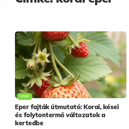
EPER
Eper fajták útmutató: Korai, kései
és folytontermő változatok a
kertedbe