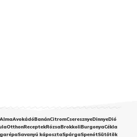
Alma
Avokádó
Banán
Citrom
Cseresznye
Dinnye
Dió
ula
Otthon
Receptek
Rózsa
Brokkoli
Burgonya
Cékla
garépa
Savanyú káposzta
Spárga
Spenót
Sütőtök