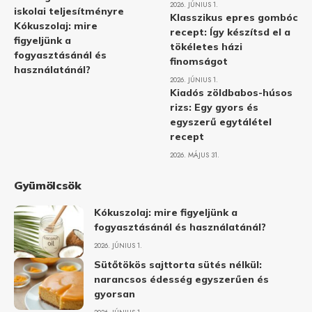
2026. JÚNIUS 1.
iskolai teljesítményre
Klasszikus epres gombóc
Kókuszolaj: mire
recept: Így készítsd el a
figyeljünk a
tökéletes házi
fogyasztásánál és
finomságot
használatánál?
2026. JÚNIUS 1.
Kiadós zöldbabos-húsos
rizs: Egy gyors és
egyszerű egytálétel
recept
2026. MÁJUS 31.
Gyümölcsök
Kókuszolaj: mire figyeljünk a
fogyasztásánál és használatánál?
2026. JÚNIUS 1.
Sütőtökös sajttorta sütés nélkül:
narancsos édesség egyszerűen és
gyorsan