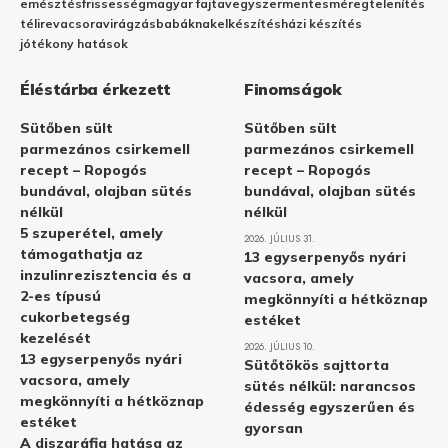
emésztés
frissesség
magyar fajta
vegyszermentes
méregtelenítés
télire
vacsora
virágzás
babáknak
elkészítés
házi készítés
jótékony hatások
Éléstárba érkezett
Finomságok
Sütőben sült
Sütőben sült
parmezános csirkemell
parmezános csirkemell
recept – Ropogós
recept – Ropogós
bundával, olajban sütés
bundával, olajban sütés
nélkül
nélkül
5 szuperétel, amely
2026. JÚLIUS 31.
támogathatja az
13 egyserpenyős nyári
inzulinrezisztencia és a
vacsora, amely
2-es típusú
megkönnyíti a hétköznap
cukorbetegség
estéket
kezelését
2026. JÚLIUS 10.
13 egyserpenyős nyári
Sütőtökös sajttorta
vacsora, amely
sütés nélkül: narancsos
megkönnyíti a hétköznap
édesség egyszerűen és
estéket
gyorsan
A diszgráfia hatása az