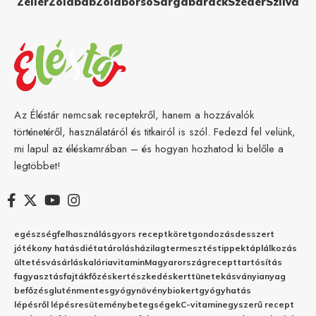
Zeller
Zöldbab
Zöldborsó
Sárgabarack
Szeder
Szilva
Az Éléstár nemcsak receptekről, hanem a hozzávalók
történetéről, használatáról és titkairól is szól. Fedezd fel velünk,
mi lapul az éléskamrában – és hogyan hozhatod ki belőle a
legtöbbet!
egészség
felhasználás
gyors recept
köret
gondozás
desszert
jótékony hatás
diéta
tárolás
házilag
termesztés
tippek
táplálkozás
ültetés
vásárlás
kalória
vitamin
Magyarország
recept
tartósítás
fagyasztás
fajták
főzés
kertészkedés
kert
tünetek
ásványianyag
befőzés
gluténmentes
gyógynövény
biokert
gyógyhatás
lépésről lépésre
sütemény
betegségek
C-vitamin
egyszerű recept