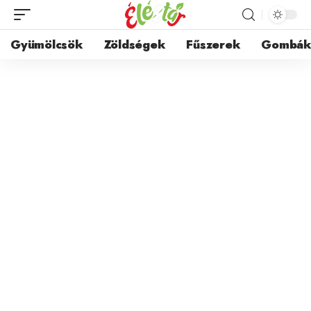
Gyümölcsök
Zöldségek
Fűszerek
Gombá