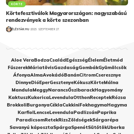
KÖRTE
Körtefesztiválok Magyarországon: nagyszabású
rendezvények a körte szezonban
ÉLÉSTÁR.HU
2025. SZEPTEMBER 27.
Aloe Vera
Bodza
Család
Egészség
Élelem
Életmód
Fűszerek
Máriatövis
Gazdaság
Gombák
Gyümölcsök
Áfonya
Alma
Avokádó
Banán
Citrom
Cseresznye
Dinnye
Dió
Eper
Gesztenye
Kókusz
Körte
Málna
Mandula
Meggy
Narancs
Őszibarack
Hagyomány
Kaktusz
Kukorica
Levendula
Otthon
Receptek
Rózsa
Brokkoli
Burgonya
Cékla
Cukkini
Fokhagyma
Hagyma
Karfiol
Lencse
Levendula
Padlizsán
Paprika
Paradicsom
Retek
Rizs
Zöldségek
Sárgarépa
Savanyú káposzta
Spárga
Spenót
Sütőtök
Uborka