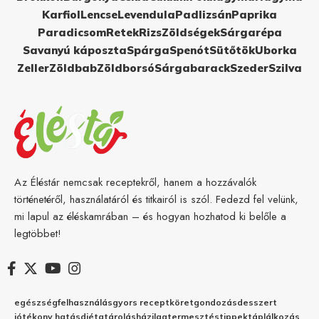
Karfiol
Lencse
Levendula
Padlizsán
Paprika
Paradicsom
Retek
Rizs
Zöldségek
Sárgarépa
Savanyú káposzta
Spárga
Spenót
Sütőtök
Uborka
Zeller
Zöldbab
Zöldborsó
Sárgabarack
Szeder
Szilva
Az Éléstár nemcsak receptekről, hanem a hozzávalók
történetéről, használatáról és titkairól is szól. Fedezd fel velünk,
mi lapul az éléskamrában – és hogyan hozhatod ki belőle a
legtöbbet!
egészség
felhasználás
gyors recept
köret
gondozás
desszert
jótékony hatás
diéta
tárolás
házilag
termesztés
tippek
táplálkozás