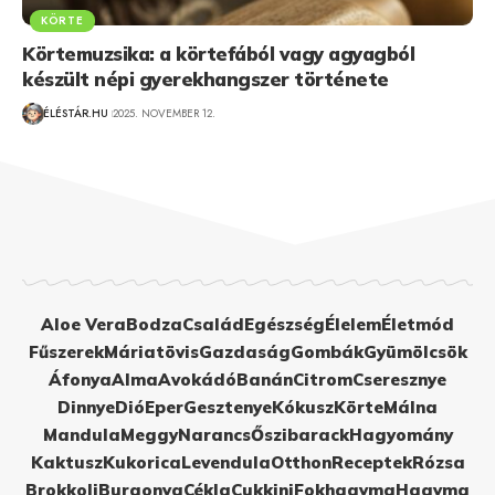
KÖRTE
Körtemuzsika: a körtefából vagy agyagból
készült népi gyerekhangszer története
ÉLÉSTÁR.HU
2025. NOVEMBER 12.
Aloe Vera
Bodza
Család
Egészség
Élelem
Életmód
Fűszerek
Máriatövis
Gazdaság
Gombák
Gyümölcsök
Áfonya
Alma
Avokádó
Banán
Citrom
Cseresznye
Dinnye
Dió
Eper
Gesztenye
Kókusz
Körte
Málna
Mandula
Meggy
Narancs
Őszibarack
Hagyomány
Kaktusz
Kukorica
Levendula
Otthon
Receptek
Rózsa
Brokkoli
Burgonya
Cékla
Cukkini
Fokhagyma
Hagyma