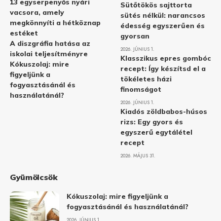
13 egyserpenyős nyári
Sütőtökös sajttorta
vacsora, amely
sütés nélkül: narancsos
megkönnyíti a hétköznap
édesség egyszerűen és
estéket
gyorsan
A diszgráfia hatása az
2026. JÚNIUS 1.
iskolai teljesítményre
Klasszikus epres gombóc
Kókuszolaj: mire
recept: Így készítsd el a
figyeljünk a
tökéletes házi
fogyasztásánál és
finomságot
használatánál?
2026. JÚNIUS 1.
Kiadós zöldbabos-húsos
rizs: Egy gyors és
egyszerű egytálétel
recept
2026. MÁJUS 31.
Gyümölcsök
Kókuszolaj: mire figyeljünk a
fogyasztásánál és használatánál?
2026. JÚNIUS 1.