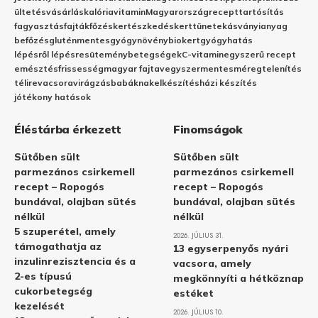
ültetés
vásárlás
kalória
vitamin
Magyarország
recept
tartósítás
fagyasztás
fajták
főzés
kertészkedés
kert
tünetek
ásványianyag
befőzés
gluténmentes
gyógynövény
biokert
gyógyhatás
lépésről lépésre
sütemény
betegségek
C-vitamin
egyszerű recept
emésztés
frissesség
magyar fajta
vegyszermentes
méregtelenítés
télire
vacsora
virágzás
babáknak
elkészítés
házi készítés
jótékony hatások
Éléstárba érkezett
Finomságok
Sütőben sült
Sütőben sült
parmezános csirkemell
parmezános csirkemell
recept – Ropogós
recept – Ropogós
bundával, olajban sütés
bundával, olajban sütés
nélkül
nélkül
5 szuperétel, amely
2026. JÚLIUS 31.
támogathatja az
13 egyserpenyős nyári
inzulinrezisztencia és a
vacsora, amely
2-es típusú
megkönnyíti a hétköznap
cukorbetegség
estéket
kezelését
2026. JÚLIUS 10.