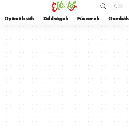
Gyümölcsök
Zöldségek
Fűszerek
Gombá