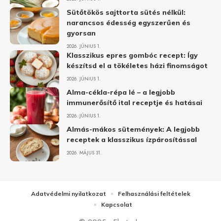
Sütőtökös sajttorta sütés nélkül:
narancsos édesség egyszerűen és
gyorsan
2026. JÚNIUS 1.
Klasszikus epres gombóc recept: Így
készítsd el a tökéletes házi finomságot
2026. JÚNIUS 1.
Alma-cékla-répa lé – a legjobb
immunerősítő ital receptje és hatásai
2026. JÚNIUS 1.
Almás-mákos sütemények: A legjobb
receptek a klasszikus ízpárosítással
2026. MÁJUS 31.
Adatvédelmi nyilatkozat
Felhasználási feltételek
Kapcsolat