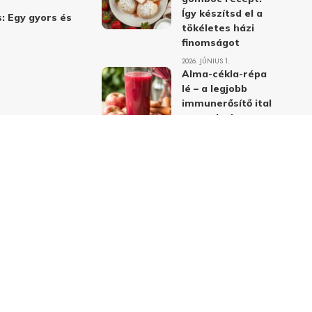
Így készítsd el a
: Egy gyors és
tökéletes házi
finomságot
2026. JÚNIUS 1.
Alma-cékla-répa
lé – a legjobb
immunerősítő ital
receptje és
hatásai
2026. JÚNIUS 1.
Almás-mákos
sütemények: A
legjobb receptek
a klasszikus
ízpárosítással
2026. MÁJUS 31.
delmi nyilatkozat
Felhasználási feltételek
Kapcsolat