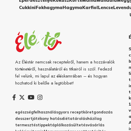
Eper
Gesztenye
Kókusz
Körte
Málna
Mandula
Megg
Cukkini
Fokhagyma
Hagyma
Karfiol
Lencse
Levend
c
b
Az Éléstár nemcsak receptekről, hanem a hozzávalók
n
történetéről, használatáról és titkairól is szól. Fedezd
5
fel velünk, mi lapul az éléskamrában – és hogyan
hozhatod ki belőle a legtöbbet!
i
t
k
1
v
egészség
felhasználás
gyors recept
köret
gondozás
a
desszert
jótékony hatás
diéta
tárolás
házilag
A
termesztés
tippek
táplálkozás
ültetés
vásárlás
i