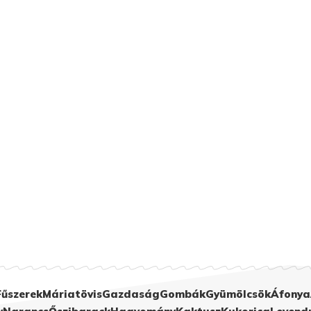
Fűszerek
Máriatövis
Gazdaság
Gombák
Gyümölcsök
Áfonya