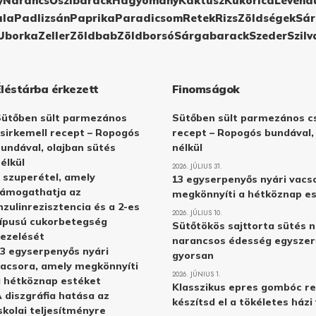
y
Narancs
Őszibarack
Hagyomány
Kaktusz
Kukorica
Levend
ula
Padlizsán
Paprika
Paradicsom
Retek
Rizs
Zöldségek
Sár
Uborka
Zeller
Zöldbab
Zöldborsó
Sárgabarack
Szeder
Szilv
Éléstárba érkezett
Finomságok
Sütőben sült parmezános
Sütőben sült parmezános cs
sirkemell recept – Ropogós
recept – Ropogós bundával,
undával, olajban sütés
nélkül
élkül
2026. JÚLIUS 31.
 szuperétel, amely
13 egyserpenyős nyári vacs
támogathatja az
megkönnyíti a hétköznap e
nzulinrezisztencia és a 2-es
2026. JÚLIUS 10.
ípusú cukorbetegség
Sütőtökös sajttorta sütés n
ezelését
narancsos édesség egyszer
3 egyserpenyős nyári
gyorsan
acsora, amely megkönnyíti
2026. JÚNIUS 1.
 hétköznap estéket
Klasszikus epres gombóc re
 diszgráfia hatása az
készítsd el a tökéletes ház
skolai teljesítményre