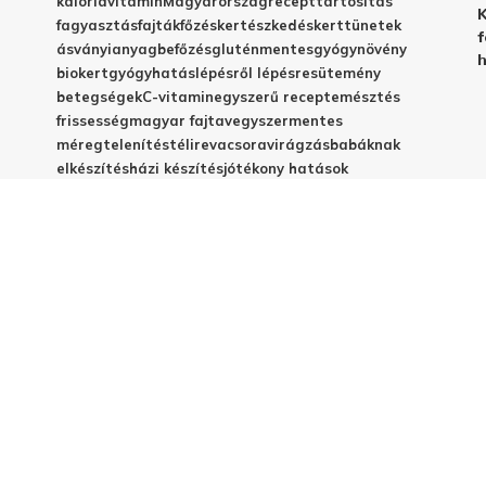
kalória
vitamin
Magyarország
recept
tartósítás
K
fagyasztás
fajták
főzés
kertészkedés
kert
tünetek
f
ásványianyag
befőzés
gluténmentes
gyógynövény
h
biokert
gyógyhatás
lépésről lépésre
sütemény
betegségek
C-vitamin
egyszerű recept
emésztés
frissesség
magyar fajta
vegyszermentes
méregtelenítés
télire
vacsora
virágzás
babáknak
elkészítés
házi készítés
jótékony hatások
© 2025 - Elestar.hu