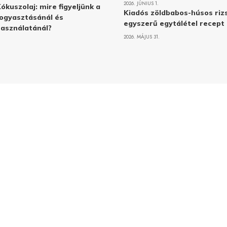
2026. JÚNIUS 1.
ókuszolaj: mire figyeljünk a
Kiadós zöldbabos-húsos rizs
ogyasztásánál és
egyszerű egytálétel recept
asználatánál?
2026. MÁJUS 31.
Adatvé