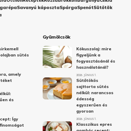
ula
Otthon
Receptek
Rózsa
Brokkoli
Burgonya
Cékla
garépa
Savanyú káposzta
Spárga
Spenót
Sütőtök
a
Gyümölcsök
irkemell
Kókuszolaj: mire
 olajban sütés
figyeljünk a
fogyasztásánál és
használatánál?
ora, amely
2026. JÚNIUS 1.
stéket
Sütőtökös
sajttorta sütés
nélkül: narancsos
élkül:
édesség
űen és
egyszerűen és
gyorsan
cept: Így
2026. JÚNIUS 1.
Klasszikus epres
i finomságot
gombóc recept: