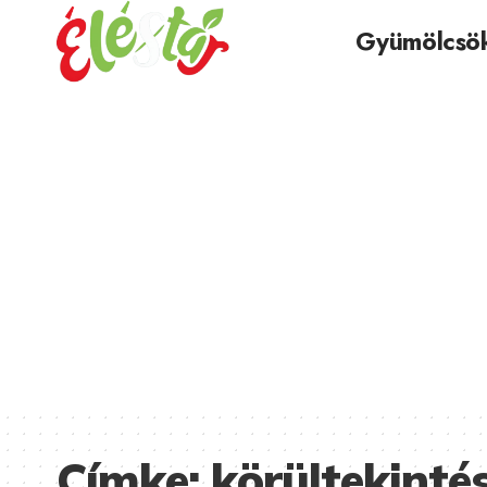
Gyümölcsö
Címke:
körültekinté