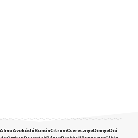
Alma
Avokádó
Banán
Citrom
Cseresznye
Dinnye
Dió