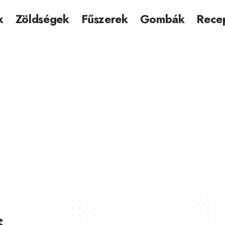
k
Zöldségek
Fűszerek
Gombák
Rece
s