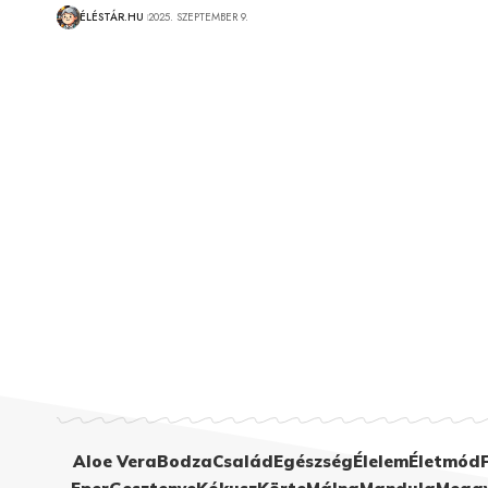
ÉLÉSTÁR.HU
2025. SZEPTEMBER 9.
Aloe Vera
Bodza
Család
Egészség
Élelem
Életmód