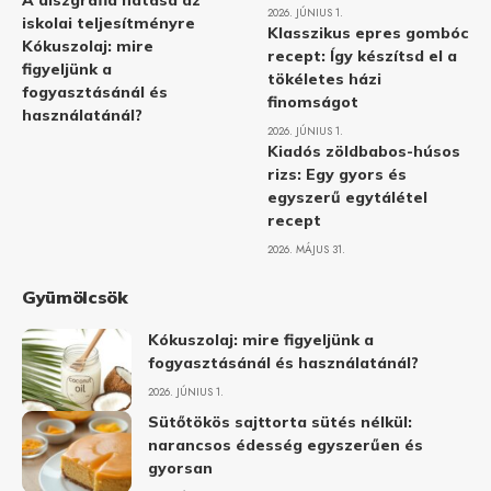
A diszgráfia hatása az
2026. JÚNIUS 1.
iskolai teljesítményre
Klasszikus epres gombóc
Kókuszolaj: mire
recept: Így készítsd el a
figyeljünk a
tökéletes házi
fogyasztásánál és
finomságot
használatánál?
2026. JÚNIUS 1.
Kiadós zöldbabos-húsos
rizs: Egy gyors és
egyszerű egytálétel
recept
2026. MÁJUS 31.
Gyümölcsök
Kókuszolaj: mire figyeljünk a
fogyasztásánál és használatánál?
2026. JÚNIUS 1.
Sütőtökös sajttorta sütés nélkül:
narancsos édesség egyszerűen és
gyorsan