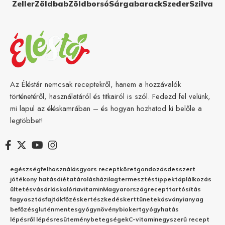
Zeller
Zöldbab
Zöldborsó
Sárgabarack
Szeder
Szilva
Az Éléstár nemcsak receptekről, hanem a hozzávalók
történetéről, használatáról és titkairól is szól. Fedezd fel velünk,
mi lapul az éléskamrában – és hogyan hozhatod ki belőle a
legtöbbet!
egészség
felhasználás
gyors recept
köret
gondozás
desszert
jótékony hatás
diéta
tárolás
házilag
termesztés
tippek
táplálkozás
ültetés
vásárlás
kalória
vitamin
Magyarország
recept
tartósítás
fagyasztás
fajták
főzés
kertészkedés
kert
tünetek
ásványianyag
befőzés
gluténmentes
gyógynövény
biokert
gyógyhatás
lépésről lépésre
sütemény
betegségek
C-vitamin
egyszerű recept