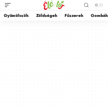
Gyümölcsök
Zöldségek
Fűszerek
Gombá