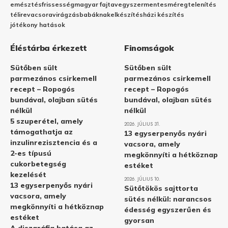
emésztés
frissesség
magyar fajta
vegyszermentes
méregtelenítés
télire
vacsora
virágzás
babáknak
elkészítés
házi készítés
jótékony hatások
Éléstárba érkezett
Finomságok
Sütőben sült
Sütőben sült
parmezános csirkemell
parmezános csirkemell
recept – Ropogós
recept – Ropogós
bundával, olajban sütés
bundával, olajban sütés
nélkül
nélkül
5 szuperétel, amely
2026. JÚLIUS 31.
támogathatja az
13 egyserpenyős nyári
inzulinrezisztencia és a
vacsora, amely
2-es típusú
megkönnyíti a hétköznap
cukorbetegség
estéket
kezelését
2026. JÚLIUS 10.
13 egyserpenyős nyári
Sütőtökös sajttorta
vacsora, amely
sütés nélkül: narancsos
megkönnyíti a hétköznap
édesség egyszerűen és
estéket
gyorsan