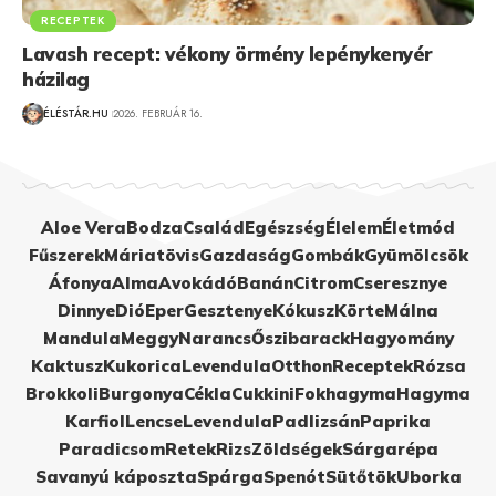
RECEPTEK
Lavash recept: vékony örmény lepénykenyér
házilag
ÉLÉSTÁR.HU
2026. FEBRUÁR 16.
Aloe Vera
Bodza
Család
Egészség
Élelem
Életmód
Fűszerek
Máriatövis
Gazdaság
Gombák
Gyümölcsök
Áfonya
Alma
Avokádó
Banán
Citrom
Cseresznye
Dinnye
Dió
Eper
Gesztenye
Kókusz
Körte
Málna
Mandula
Meggy
Narancs
Őszibarack
Hagyomány
Kaktusz
Kukorica
Levendula
Otthon
Receptek
Rózsa
Brokkoli
Burgonya
Cékla
Cukkini
Fokhagyma
Hagyma
Karfiol
Lencse
Levendula
Padlizsán
Paprika
Paradicsom
Retek
Rizs
Zöldségek
Sárgarépa
Savanyú káposzta
Spárga
Spenót
Sütőtök
Uborka