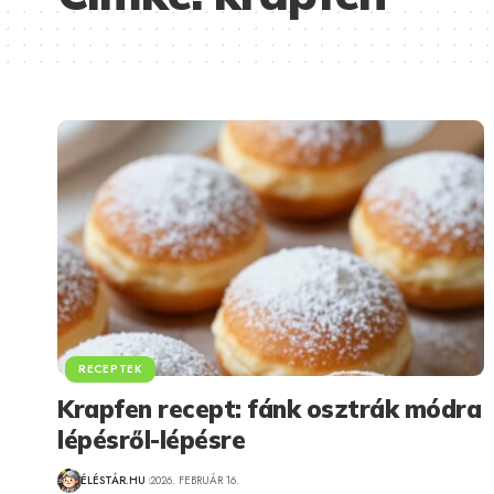
RECEPTEK
Krapfen recept: fánk osztrák módra
lépésről-lépésre
ÉLÉSTÁR.HU
2026. FEBRUÁR 16.