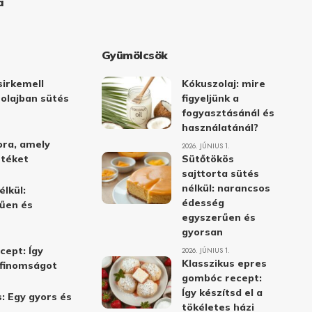
a
Gyümölcsök
irkemell
Kókuszolaj: mire
 olajban sütés
figyeljünk a
fogyasztásánál és
használatánál?
ora, amely
2026. JÚNIUS 1.
stéket
Sütőtökös
sajttorta sütés
nélkül: narancsos
élkül:
édesség
űen és
egyszerűen és
gyorsan
cept: Így
2026. JÚNIUS 1.
Klasszikus epres
i finomságot
gombóc recept:
Így készítsd el a
: Egy gyors és
tökéletes házi