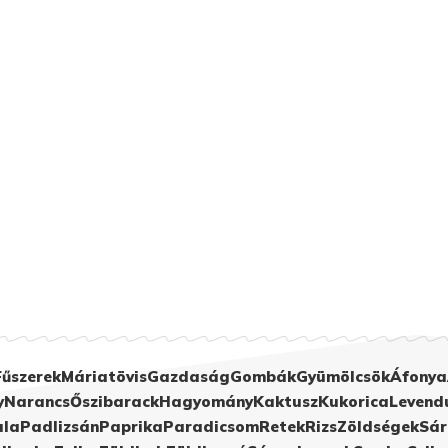
Fűszerek
Máriatövis
Gazdaság
Gombák
Gyümölcsök
Áfonya
y
Narancs
Őszibarack
Hagyomány
Kaktusz
Kukorica
Levend
ula
Padlizsán
Paprika
Paradicsom
Retek
Rizs
Zöldségek
Sár