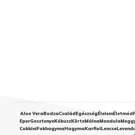
Aloe Vera
Bodza
Család
Egészség
Élelem
Életmód
Eper
Gesztenye
Kókusz
Körte
Málna
Mandula
Megg
Cukkini
Fokhagyma
Hagyma
Karfiol
Lencse
Levend