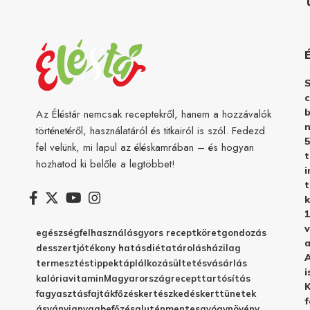
c
b
Az Éléstár nemcsak receptekről, hanem a hozzávalók
n
történetéről, használatáról és titkairól is szól. Fedezd
5
fel velünk, mi lapul az éléskamrában – és hogyan
hozhatod ki belőle a legtöbbet!
i
t
k
1
v
egészség
felhasználás
gyors recept
köret
gondozás
a
desszert
jótékony hatás
diéta
tárolás
házilag
A
termesztés
tippek
táplálkozás
ültetés
vásárlás
i
kalória
vitamin
Magyarország
recept
tartósítás
K
fagyasztás
fajták
főzés
kertészkedés
kert
tünetek
f
ásványianyag
befőzés
gluténmentes
gyógynövény