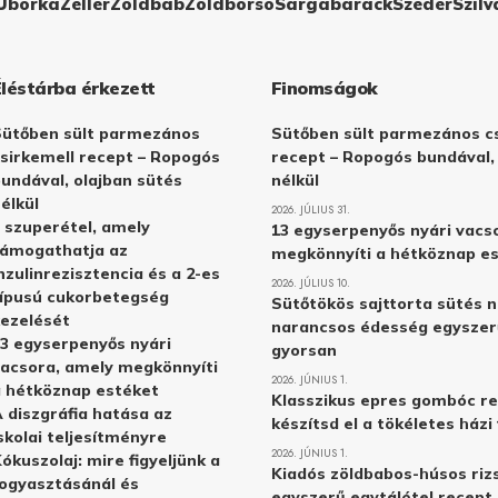
Uborka
Zeller
Zöldbab
Zöldborsó
Sárgabarack
Szeder
Szilv
Éléstárba érkezett
Finomságok
Sütőben sült parmezános
Sütőben sült parmezános cs
sirkemell recept – Ropogós
recept – Ropogós bundával,
undával, olajban sütés
nélkül
élkül
2026. JÚLIUS 31.
 szuperétel, amely
13 egyserpenyős nyári vacs
támogathatja az
megkönnyíti a hétköznap e
nzulinrezisztencia és a 2-es
2026. JÚLIUS 10.
ípusú cukorbetegség
Sütőtökös sajttorta sütés n
ezelését
narancsos édesség egyszer
3 egyserpenyős nyári
gyorsan
acsora, amely megkönnyíti
2026. JÚNIUS 1.
 hétköznap estéket
Klasszikus epres gombóc re
 diszgráfia hatása az
készítsd el a tökéletes ház
skolai teljesítményre
2026. JÚNIUS 1.
ókuszolaj: mire figyeljünk a
Kiadós zöldbabos-húsos rizs
ogyasztásánál és
egyszerű egytálétel recept