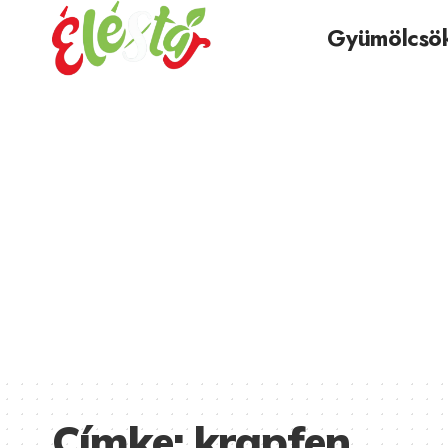
Gyümölcsö
Címke:
krapfen