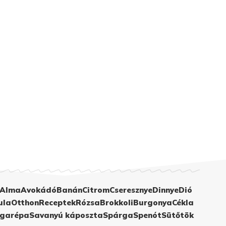
Alma
Avokádó
Banán
Citrom
Cseresznye
Dinnye
Dió
ula
Otthon
Receptek
Rózsa
Brokkoli
Burgonya
Cékla
garépa
Savanyú káposzta
Spárga
Spenót
Sütőtök