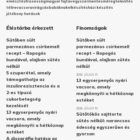
emésztés
frissesség
magyar fajta
vegyszermentes
méregtelenítés
télire
vacsora
virágzás
babáknak
elkészítés
házi készítés
jótékony hatások
Éléstárba érkezett
Finomságok
Sütőben sült
Sütőben sült
parmezános csirkemell
parmezános csirkemell
recept – Ropogós
recept – Ropogós
bundával, olajban sütés
bundával, olajban sütés
nélkül
nélkül
5 szuperétel, amely
2026. JÚLIUS 31.
támogathatja az
13 egyserpenyős nyári
inzulinrezisztencia és a
vacsora, amely
2-es típusú
megkönnyíti a hétköznap
cukorbetegség
estéket
kezelését
2026. JÚLIUS 10.
13 egyserpenyős nyári
Sütőtökös sajttorta
vacsora, amely
sütés nélkül: narancsos
megkönnyíti a hétköznap
édesség egyszerűen és
estéket
gyorsan
A diszgráfia hatása az