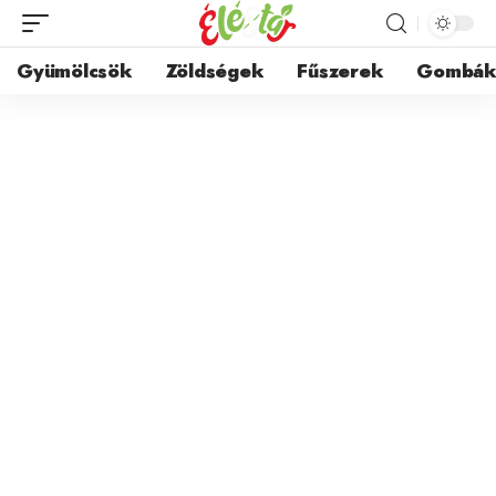
Gyümölcsök
Zöldségek
Fűszerek
Gombá