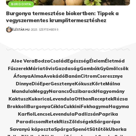
BURGONYA
Burgonya termesztése biokertben: Tippek a
vegyszermentes krumplitermesztéshez
ÉLÉSTÁR.HU
2025. SZEPTEMBER 9.
Aloe Vera
Bodza
Család
Egészség
Élelem
Életmód
Fűszerek
Máriatövis
Gazdaság
Gombák
Gyümölcsök
Áfonya
Alma
Avokádó
Banán
Citrom
Cseresznye
Dinnye
Dió
Eper
Gesztenye
Kókusz
Körte
Málna
Mandula
Meggy
Narancs
Őszibarack
Hagyomány
Kaktusz
Kukorica
Levendula
Otthon
Receptek
Rózsa
Brokkoli
Burgonya
Cékla
Cukkini
Fokhagyma
Hagyma
Karfiol
Lencse
Levendula
Padlizsán
Paprika
Paradicsom
Retek
Rizs
Zöldségek
Sárgarépa
Savanyú káposzta
Spárga
Spenót
Sütőtök
Uborka