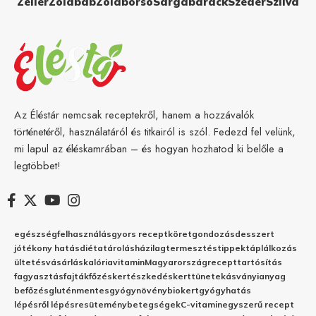
Zeller
Zöldbab
Zöldborsó
Sárgabarack
Szeder
Szilva
Az Éléstár nemcsak receptekről, hanem a hozzávalók
történetéről, használatáról és titkairól is szól. Fedezd fel velünk,
mi lapul az éléskamrában – és hogyan hozhatod ki belőle a
legtöbbet!
egészség
felhasználás
gyors recept
köret
gondozás
desszert
jótékony hatás
diéta
tárolás
házilag
termesztés
tippek
táplálkozás
ültetés
vásárlás
kalória
vitamin
Magyarország
recept
tartósítás
fagyasztás
fajták
főzés
kertészkedés
kert
tünetek
ásványianyag
befőzés
gluténmentes
gyógynövény
biokert
gyógyhatás
lépésről lépésre
sütemény
betegségek
C-vitamin
egyszerű recept