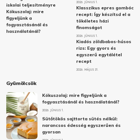
2026. JÚNIUS 1.
iskolai teljesítményre
Klasszikus epres gombóc
Kókuszolaj: mire
recept: Így készítsd el a
figyeljünk a
tökéletes házi
fogyasztásánál és
finomságot
használatánál?
2026. JÚNIUS 1.
Kiadós zöldbabos-húsos
rizs: Egy gyors és
egyszerű egytálétel
recept
2026. MÁJUS 31.
Gyümölcsök
Kókuszolaj: mire figyeljünk a
fogyasztásánál és használatánál?
2026. JÚNIUS 1.
Sütőtökös sajttorta sütés nélkül:
narancsos édesség egyszerűen és
gyorsan