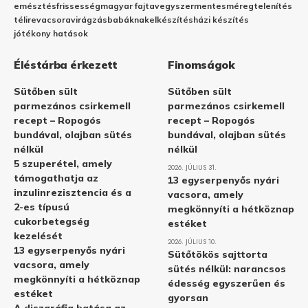
emésztés
frissesség
magyar fajta
vegyszermentes
méregtelenítés
télire
vacsora
virágzás
babáknak
elkészítés
házi készítés
jótékony hatások
Éléstárba érkezett
Finomságok
Sütőben sült
Sütőben sült
parmezános csirkemell
parmezános csirkemell
recept – Ropogós
recept – Ropogós
bundával, olajban sütés
bundával, olajban sütés
nélkül
nélkül
5 szuperétel, amely
2026. JÚLIUS 31.
támogathatja az
13 egyserpenyős nyári
inzulinrezisztencia és a
vacsora, amely
2-es típusú
megkönnyíti a hétköznap
cukorbetegség
estéket
kezelését
2026. JÚLIUS 10.
13 egyserpenyős nyári
Sütőtökös sajttorta
vacsora, amely
sütés nélkül: narancsos
megkönnyíti a hétköznap
édesség egyszerűen és
estéket
gyorsan