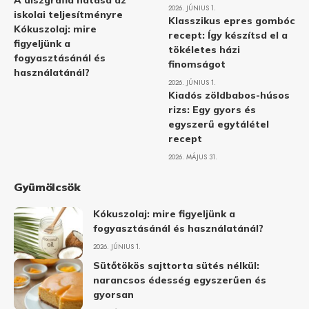
A diszgráfia hatása az
2026. JÚNIUS 1.
iskolai teljesítményre
Klasszikus epres gombóc
Kókuszolaj: mire
recept: Így készítsd el a
figyeljünk a
tökéletes házi
fogyasztásánál és
finomságot
használatánál?
2026. JÚNIUS 1.
Kiadós zöldbabos-húsos
rizs: Egy gyors és
egyszerű egytálétel
recept
2026. MÁJUS 31.
Gyümölcsök
Kókuszolaj: mire figyeljünk a
fogyasztásánál és használatánál?
2026. JÚNIUS 1.
Sütőtökös sajttorta sütés nélkül:
narancsos édesség egyszerűen és
gyorsan