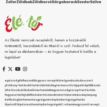
Zeller
Zöldbab
Zöldborsó
Sárgabarack
Szeder
Szilva
Az Éléstár nemcsak receptekről, hanem a hozzávalók
történetéről, használatáról és titkairól is szól. Fedezd fel velünk,
mi lapul az éléskamrában – és hogyan hozhatod ki belőle a
legtöbbet!
egészség
felhasználás
gyors recept
köret
gondozás
desszert
jótékony hatás
diéta
tárolás
házilag
termesztés
tippek
táplálkozás
ültetés
vásárlás
kalória
vitamin
Magyarország
recept
tartósítás
fagyasztás
fajták
főzés
kertészkedés
kert
tünetek
ásványianyag
befőzés
gluténmentes
gyógynövény
biokert
gyógyhatás
lépésről lépésre
sütemény
betegségek
C-vitamin
egyszerű recept