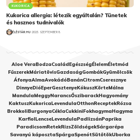
KUKORICA
Kukorica allergia: létezik egyáltalán? Tünetek
és hasznos tudnivalók
ÉLÉSTÁR.HU
2025. SZEPTEMBER 8.
Aloe Vera
Bodza
Család
Egészség
Élelem
Életmód
Fűszerek
Máriatövis
Gazdaság
Gombák
Gyümölcsök
Áfonya
Alma
Avokádó
Banán
Citrom
Cseresznye
Dinnye
Dió
Eper
Gesztenye
Kókusz
Körte
Málna
Mandula
Meggy
Narancs
Őszibarack
Hagyomány
Kaktusz
Kukorica
Levendula
Otthon
Receptek
Rózsa
Brokkoli
Burgonya
Cékla
Cukkini
Fokhagyma
Hagyma
Karfiol
Lencse
Levendula
Padlizsán
Paprika
Paradicsom
Retek
Rizs
Zöldségek
Sárgarépa
Savanyú káposzta
Spárga
Spenót
Sütőtök
Uborka