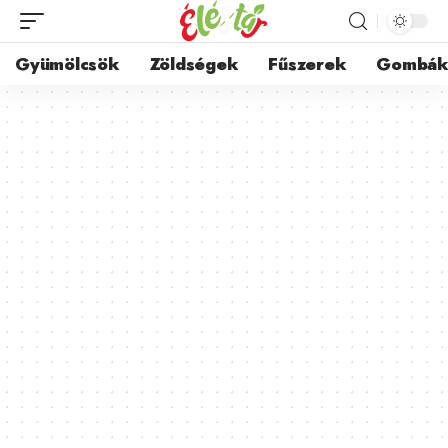
Gyümölcsök
Zöldségek
Fűszerek
Gombá