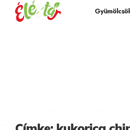
Gyümölcsö
Címke:
kukorica chi