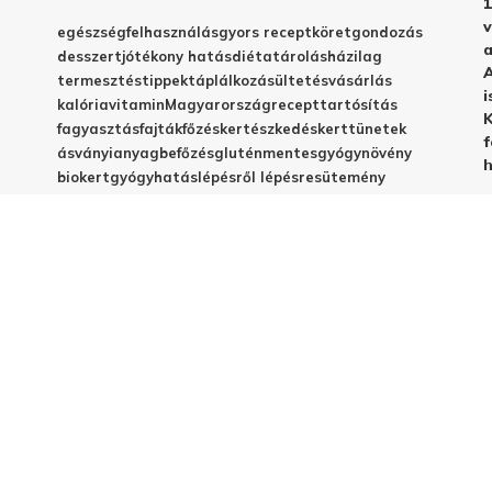
1
v
egészség
felhasználás
gyors recept
köret
gondozás
a
desszert
jótékony hatás
diéta
tárolás
házilag
A
termesztés
tippek
táplálkozás
ültetés
vásárlás
i
kalória
vitamin
Magyarország
recept
tartósítás
K
fagyasztás
fajták
főzés
kertészkedés
kert
tünetek
f
ásványianyag
befőzés
gluténmentes
gyógynövény
h
biokert
gyógyhatás
lépésről lépésre
sütemény
betegségek
C-vitamin
egyszerű recept
emésztés
frissesség
magyar fajta
vegyszermentes
méregtelenítés
télire
vacsora
virágzás
babáknak
elkészítés
házi készítés
jótékony hatások