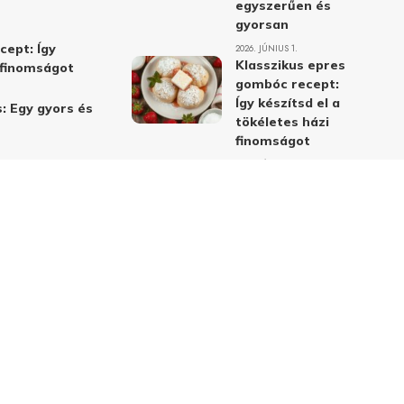
egyszerűen és
gyorsan
cept: Így
2026. JÚNIUS 1.
Klasszikus epres
i finomságot
gombóc recept:
Így készítsd el a
: Egy gyors és
tökéletes házi
finomságot
2026. JÚNIUS 1.
Alma-cékla-répa
lé – a legjobb
immunerősítő ital
receptje és
hatásai
2026. JÚNIUS 1.
Almás-mákos
sütemények: A
legjobb receptek
a klasszikus
ízpárosítással
2026. MÁJUS 31.