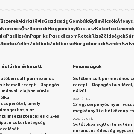
Fűszerek
Máriatövis
Gazdaság
Gombák
Gyümölcsök
Áfonya
y
Narancs
Őszibarack
Hagyomány
Kaktusz
Kukorica
Levend
ula
Padlizsán
Paprika
Paradicsom
Retek
Rizs
Zöldségek
Sár
Uborka
Zeller
Zöldbab
Zöldborsó
Sárgabarack
Szeder
Szilv
Éléstárba érkezett
Finomságok
Sütőben sült parmezános
Sütőben sült parmezános cs
sirkemell recept – Ropogós
recept – Ropogós bundával,
undával, olajban sütés
nélkül
élkül
2026. JÚLIUS 31.
 szuperétel, amely
13 egyserpenyős nyári vacs
támogathatja az
megkönnyíti a hétköznap e
nzulinrezisztencia és a 2-es
2026. JÚLIUS 10.
ípusú cukorbetegség
Sütőtökös sajttorta sütés n
ezelését
narancsos édesség egyszer