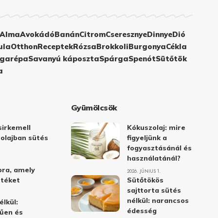
Alma
Avokádó
Banán
Citrom
Cseresznye
Dinnye
Dió
ula
Otthon
Receptek
Rózsa
Brokkoli
Burgonya
Cékla
garépa
Savanyú káposzta
Spárga
Spenót
Sütőtök
a
Gyümölcsök
irkemell
Kókuszolaj: mire
 olajban sütés
figyeljünk a
fogyasztásánál és
használatánál?
ora, amely
2026. JÚNIUS 1.
stéket
Sütőtökös
sajttorta sütés
nélkül: narancsos
élkül:
édesség
űen és