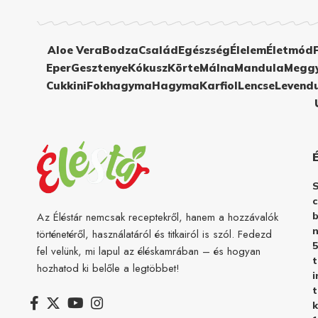
Aloe Vera
Bodza
Család
Egészség
Élelem
Életmód
Eper
Gesztenye
Kókusz
Körte
Málna
Mandula
Megg
Cukkini
Fokhagyma
Hagyma
Karfiol
Lencse
Levend
c
b
Az Éléstár nemcsak receptekről, hanem a hozzávalók
n
történetéről, használatáról és titkairól is szól. Fedezd
5
fel velünk, mi lapul az éléskamrában – és hogyan
hozhatod ki belőle a legtöbbet!
i
t
k