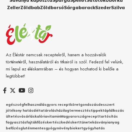
Savanyú káposzta
Spárga
Spenót
Sütőtök
Uborka
Zeller
Zöldbab
Zöldborsó
Sárgabarack
Szeder
Szilva
Az Éléstár nemcsak receptekről, hanem a hozzávalók
történetéről, használatáról és titkairól is szól. Fedezd fel velünk,
mi lapul az éléskamrában – és hogyan hozhatod ki belőle a
legtöbbet!
egészség
felhasználás
gyors recept
köret
gondozás
desszert
jótékony hatás
diéta
tárolás
házilag
termesztés
tippek
táplálkozás
ültetés
vásárlás
kalória
vitamin
Magyarország
recept
tartósítás
fagyasztás
fajták
főzés
kertészkedés
kert
tünetek
ásványianyag
befőzés
gluténmentes
gyógynövény
biokert
gyógyhatás