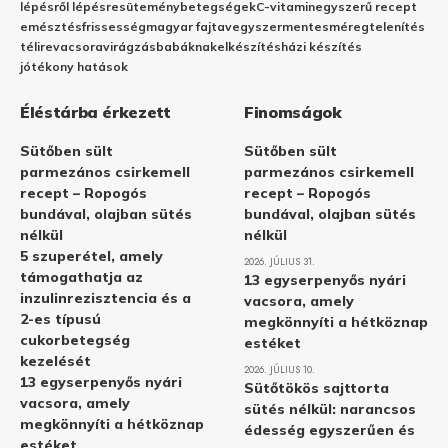
lépésről lépésre
sütemény
betegségek
C-vitamin
egyszerű recept
emésztés
frissesség
magyar fajta
vegyszermentes
méregtelenítés
télire
vacsora
virágzás
babáknak
elkészítés
házi készítés
jótékony hatások
Éléstárba érkezett
Finomságok
Sütőben sült
Sütőben sült
parmezános csirkemell
parmezános csirkemell
recept – Ropogós
recept – Ropogós
bundával, olajban sütés
bundával, olajban sütés
nélkül
nélkül
5 szuperétel, amely
2026. JÚLIUS 31.
támogathatja az
13 egyserpenyős nyári
inzulinrezisztencia és a
vacsora, amely
2-es típusú
megkönnyíti a hétköznap
cukorbetegség
estéket
kezelését
2026. JÚLIUS 10.
13 egyserpenyős nyári
Sütőtökös sajttorta
vacsora, amely
sütés nélkül: narancsos
megkönnyíti a hétköznap
édesség egyszerűen és
estéket