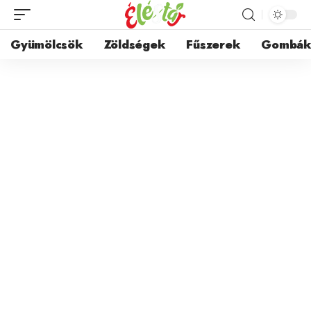
Gyümölcsök
Zöldségek
Fűszerek
Gombá