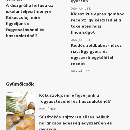
gyorsan
A diszgráfia hatása az
2026. JÚNIUS 1.
iskolai teljesítményre
Klasszikus epres gombóc
Kókuszolaj: mire
recept: Így készítsd el a
figyeljünk a
tökéletes házi
fogyasztásánál és
finomságot
használatánál?
2026. JÚNIUS 1.
Kiadós zöldbabos-húsos
rizs: Egy gyors és
egyszerű egytálétel
recept
2026. MÁJUS 31.
Gyümölcsök
Kókuszolaj: mire figyeljünk a
fogyasztásánál és használatánál?
2026. JÚNIUS 1.
Sütőtökös sajttorta sütés nélkül:
narancsos édesség egyszerűen és
gyorsan