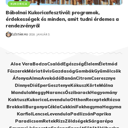
KUKORICA
Bábolnai Kukoricafesztivál: programok,
érdekességek és minden, amit tudni érdemes a
rendezvényről
ÉLÉSTÁR.HU
2026. JANUÁR 5.
Aloe Vera
Bodza
Család
Egészség
Élelem
Életmód
Fűszerek
Máriatövis
Gazdaság
Gombák
Gyümölcsök
Áfonya
Alma
Avokádó
Banán
Citrom
Cseresznye
Dinnye
Dió
Eper
Gesztenye
Kókusz
Körte
Málna
Mandula
Meggy
Narancs
Őszibarack
Hagyomány
Kaktusz
Kukorica
Levendula
Otthon
Receptek
Rózsa
Brokkoli
Burgonya
Cékla
Cukkini
Fokhagyma
Hagyma
Karfiol
Lencse
Levendula
Padlizsán
Paprika
Paradicsom
Retek
Rizs
Zöldségek
Sárgarépa